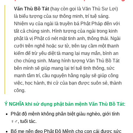
Văn Thù Bồ Tát
(hay còn gọi là Văn Thù Sư Lợi)
là biểu tượng của sự thông minh, trí tuệ sáng.
Nhiệm vụ của ngài là truyền bá Phật Pháp đên với
tất cả chúng sinh. Hình tượng của ngài trong kinh
phật là vị Phật có nét mặt tinh anh, thông thái. Ngài
cưỡi trên nghê hoặc sư tử, trên tay cầm một thanh
kiếm để trừ yêu diệt tà mang lại may mắn, bình an
cho chúng sinh. Mang hình tượng Văn Thù Bồ Tát
bên mình sẽ giúp mang lại trí tuệ tinh thông, sức
mạnh tâm trí, cầu nguyện hằng ngày sẽ giúp công
việc, học hành, thi cử của bạn được suôn sẻ, thành
công.
Ý NGHĨA khi sử dụng phật bản mệnh Văn Thù Bồ Tát:
Phật độ mệnh không phân biệt giàu nghèo, giới tính
♀♂, tuổi tác.
Bố mẹ nên đeo Phật Độ Mệnh cho con cái được sức