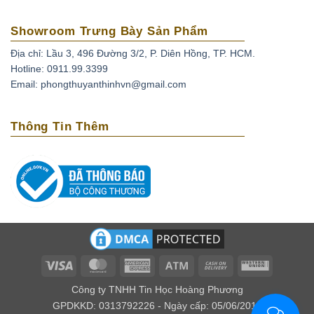
cũng tìm thấy loại đá quý này tuy nhiên trữ lượng
của chúng khá là thấp.
Showroom Trưng Bày Sản Phẩm
Địa chỉ: Lầu 3, 496 Đường 3/2, P. Diên Hồng, TP. HCM.
Hotline: 0911.99.3399
Email: phongthuyanthinhvn@gmail.com
Thông Tin Thêm
BST Hốc Thạch Anh Vàng
Lịch sử và truyền thuyết của Thạch Anh
Vàng.
Tên gọi Thạch anh vàng – Citrine có nguồn gốc từ cụm từ
“citron” trong tiếng Pháp, mang ý nghĩa là quả chanh.
Visa
MasterCard
American
Atm
Cash
Western
Người xưa cho rằng mang theo đá thạch anh vàng bên
Express
On
Union
người sẽ mang lại sự bình yên cho bản thân. Citrine có tác
Công ty TNHH Tin Học Hoàng Phương
Delivery
GPDKKD: 0313792226 - Ngày cấp: 05/06/2016
dụng chống lại nọc của rắn độc và ngăn ngừa ma quỷ xâm