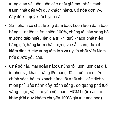
trung gian và luôn luôn cập nhật giá mới nhất, cạnh
Vì thế nếu muốn hóa giải tai ương, cầu bình an, may
tranh nhất đến với quý khách hàng. Có hóa đơn VAT
mắn, thành công thì nên đeo hình vị PHẬT ĐỘ MỆNH
đầy đủ khi quý khách yêu cầu.
cho con giáp của mình và làm việc tốt kết hợp cùng
hướng tới vị phật bản mệnh để cầu phúc.
Sản phẩm có chất lượng đảm bảo: Luôn luôn đảm bảo
hàng tự nhiên thiên nhiên 100%, chúng tôi sẵn sàng bồi
thường gấp nhiều lần giá trị khi quý khách phát hiện
hàng giả, hàng kém chất lượng và sẵn sàng đưa đi
kiểm định ở các trung tâm lớn và uy tín nhất Việt Nam
nếu được yêu cầu.
Chế độ hậu mãi hoàn hảo: Chúng tôi luôn luôn đặt giá
trị phục vụ khách hàng lên hàng đầu. Luôn có nhiều
chính sách hỗ trợ khách hàng tốt nhất như các dịch vụ
miễn phí: Bảo hành dây, đánh bóng , đo quang phổ tuổi
vàng - bạc, vận chuyển nội thành HCM hoặc các nơi
khác (Khi quý khách chuyển 100% giá trị hàng hóa)