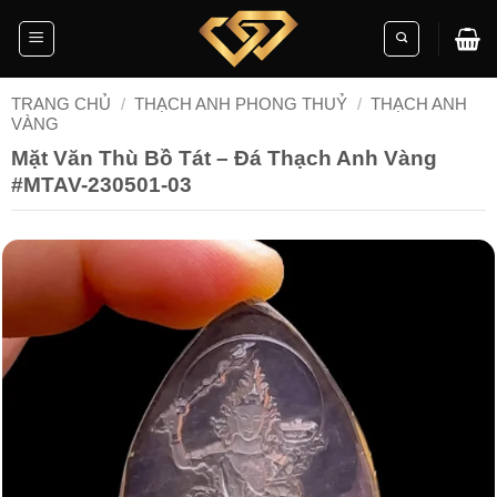
Skip
to
content
TRANG CHỦ
/
THẠCH ANH PHONG THUỶ
/
THẠCH ANH
VÀNG
Mặt Văn Thù Bồ Tát – Đá Thạch Anh Vàng
#MTAV-230501-03