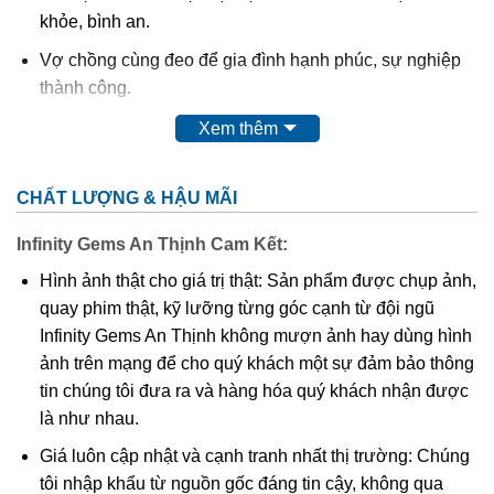
khỏe, bình an.
Vợ chồng cùng đeo để gia đình hạnh phúc, sự nghiệp
thành công.
Con cháu nên tặng và đeo cho ông bà để cầu chúc sức
Xem thêm
khỏe, an lạc.
Những người tuổi Mão, mang theo Văn Thù Bồ Tát bên
CHẤT LƯỢNG & HẬU MÃI
mình sẽ nhận được sự phù hộ, độ trì bảo mệnh của
Infinity Gems An Thịnh Cam Kết:
ngài.
Hình ảnh thật cho giá trị thật: Sản phẩm được chụp ảnh,
Trải qua mấy ngàn năm lịch sử, các Bản tôn được các
quay phim thật, kỹ lưỡng từng góc cạnh từ đội ngũ
tín đồ Phật giáo tín phụng, cúng dường, trở thành các
Infinity Gems An Thịnh không mượn ảnh hay dùng hình
thiện thần, trợ giúp con người, chuyển hung thành cát,
ảnh trên mạng để cho quý khách một sự đảm bảo thông
sự nghiệp hanh thông, gia đình hạnh phúc, có sức
tin chúng tôi đưa ra và hàng hóa quý khách nhận được
khỏe, phòng tránh bệnh tật.
là như nhau.
Kết hợp nhất thể với trường khí của con người, thúc
Giá luôn cập nhật và cạnh tranh nhất thị trường: Chúng
đẩy sự nghiệp phát triển, gia đình hạnh phúc, xã hội an
tôi nhập khẩu từ nguồn gốc đáng tin cậy, không qua
khang.