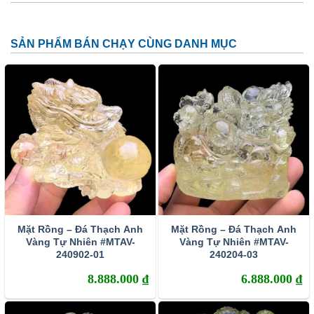
chuẩn bị thi cử, khởi nghiệp cầu nguyện trước Phổ
Hiền Bồ Tát sẽ nhận được sự che chở của ngài.
SẢN PHẨM BÁN CHẠY CÙNG DANH MỤC
Phổ Hiền Bồ Tát là một trong Ngũ Thiền Bồ Tát của
Phật Giáo. Ngài thường xuất hiện bên cạnh hai vị bồ tát
là Thích Ca và Văn Thù Sư Lợi.
Hình tượng của Phổ Hiền Bồ Tát được mô tả lại: Ngài
cưỡi trên lưng voi thể hiện sức mạnh vượt qua mọi thử
thách; một tay mang nhành hoa sen biểu tượng cho sự
tinh khiết; một tay ngài mang ngọc như ý biểu tượng
cho vạn sự như ý, mãn nguyện.
Mặt Rồng – Đá Thạch Anh
Mặt Rồng – Đá Thạch Anh
Vàng Tự Nhiên #MTAV-
Vàng Tự Nhiên #MTAV-
240902-01
240204-03
8.888.000
₫
6.888.000
₫