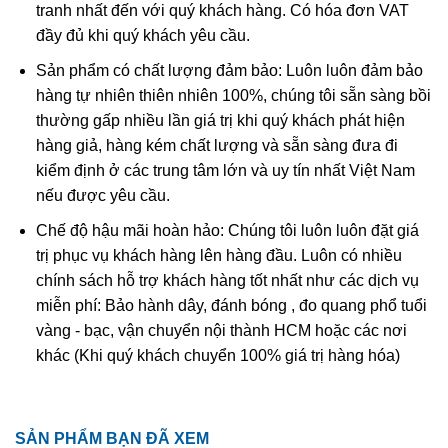
Trích dẫn từ:
phatgiao.org.vn
tranh nhất đến với quý khách hàng. Có hóa đơn VAT
đầy đủ khi quý khách yêu cầu.
Mặt Phật Phổ Hiền Bồ Tát là vị phật hộ mệnh những
Sản phẩm có chất lượng đảm bảo: Luôn luôn đảm bảo
người tuổi Thìn, Tỵ.
hàng tự nhiên thiên nhiên 100%, chúng tôi sẵn sàng bồi
Người sinh năm Thìn, Tỵ sẽ nhận được sự phù hộ, độ trì
thường gấp nhiều lần giá trị khi quý khách phát hiện
của Phật Phổ Hiền Bồ tát – vị thần tượng trưng cho lễ
hàng giả, hàng kém chất lượng và sẵn sàng đưa đi
nghi, sự đức độ và tự nguyện. Ngài sẽ giúp bạn thực hiện
kiểm định ở các trung tâm lớn và uy tín nhất Việt Nam
được những nguyện vọng lớn lao nhất của mình, thoát
nếu được yêu cầu.
khỏi cạm bẫy của những kẻ tiểu nhân, gia tăng thêm uy
Chế độ hậu mãi hoàn hảo: Chúng tôi luôn luôn đặt giá
quyền lãnh đạo, vượt lên mọi trở ngại để có cuộc sống
trị phục vụ khách hàng lên hàng đầu. Luôn có nhiều
hạnh phúc, mỹ mãn. Giúp bảo vệ, hộ mệnh, đem lại bình
chính sách hỗ trợ khách hàng tốt nhất như các dịch vụ
an, sức khoẻ, may mắn và thành công cho BẠN.
miễn phí: Bảo hành dây, đánh bóng , đo quang phổ tuổi
Phổ Hiền Bồ Tát là một trong Ngũ Thiền Bồ Tát của
vàng - bạc, vận chuyển nội thành HCM hoặc các nơi
Phật Giáo. Ngài thường xuất hiện bên cạnh hai vị bồ tát
khác (Khi quý khách chuyển 100% giá trị hàng hóa)
là Thích Ca và Văn Thù Sư Lợi.
Ngài là biểu tượng có sức mạnh trí tuệ, sự kiên trì, bền
SẢN PHẨM BẠN ĐÃ XEM
bỉ để vượt qua mọi thử thách. Những người đang