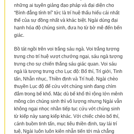
những ai tuyên giảng đạo pháp và đại diện cho
“Bình đẳng tính trí” tức là trí huệ thấu hiểu cái nhất
thể của sự đồng nhất và khác biệt. Ngài dùng đại
hạnh hóa độ chúng sinh, đưa họ từ bờ mê đến bến
giác.
Bồ tát ngồi trên voi trắng sáu ngà. Voi trắng tượng
trưng cho trí huệ vượt chướng ngại, sáu ngà tượng
trưng cho sự chiến thắng sáu giác quan. Voi sáu
ngà là tượng trưng cho Lục độ: Bố thí, Trì giới, Tinh
tấn, Nhẫn nhục, Thiền định và Trí huệ. Ngài chèo
thuyền Lục độ để cứu vớt chúng sinh đang chìm
đắm trong bể khổ. Mặc dù bể khổ thì rộng lớn mênh
mông còn chúng sinh thì vô lượng nhưng Ngài vẫn
không ngại nhọc nhằn tiếp tục cứu vớt chúng sinh
từ kiếp này sang kiếp khác. Với chiếc chèo bố thí,
cánh buồm tinh tấn, mục tiêu thiền định, tay lái trí
tuệ, Ngài luôn luôn kiên nhẫn tiến tới mà chẳng