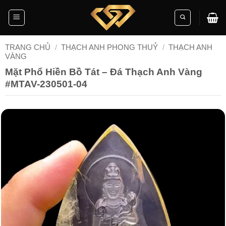
Skip
to
content
TRANG CHỦ
/
THẠCH ANH PHONG THUỶ
/
THẠCH ANH
VÀNG
Mặt Phổ Hiền Bồ Tát – Đá Thạch Anh Vàng
#MTAV-230501-04