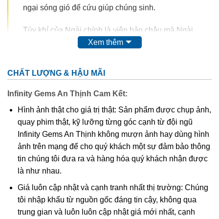
ngại sóng gió để cứu giúp chúng sinh.
Tùy khí của Ngài chính là viên bảo châu mà Ngài
Xem thêm
thường cầm nơi tay trái hoặc tay phải cầm hoa sen,
trên đóa hoa là viên bảo châu. Trong hệ thống Ngũ
Phật, Phổ Hiền nằm trong nhóm của Phật Đại Nhật.
CHẤT LƯỢNG & HẬU MÃI
Biểu tượng của Bồ tát Phổ Hiền là ngọc như ý, hoa
sen, có khi là trang sách ghi thần chú của Bồ tát.
Infinity Gems An Thịnh Cam Kết:
Hình ảnh thật cho giá trị thật: Sản phẩm được chụp ảnh,
Phổ Hiền Bồ tát thường xuất hiện trong bộ ba cùng
quay phim thật, kỹ lưỡng từng góc cạnh từ đội ngũ
với Phật Thích Ca và Văn Thù Sư Lợi gọi là Thích
Infinity Gems An Thịnh không mượn ảnh hay dùng hình
Ca Tam Tôn. Ngài đứng bên phải, còn Văn Thù
ảnh trên mạng để cho quý khách một sự đảm bảo thông
đứng bên trái và có khi các Ngài được vây quanh
tin chúng tôi đưa ra và hàng hóa quý khách nhận được
bởi mười sáu vị hộ pháp bảo vệ cho kinh Bát Nhã.
là như nhau.
Ngài thường xuất hiện như một vị Bồ tát với vương
miện và y trang đầy ắp châu báu như một ông
Giá luôn cập nhật và cạnh tranh nhất thị trường: Chúng
hoàng và nhiều tranh ảnh tượng.
tôi nhập khẩu từ nguồn gốc đáng tin cậy, không qua
trung gian và luôn luôn cập nhật giá mới nhất, cạnh