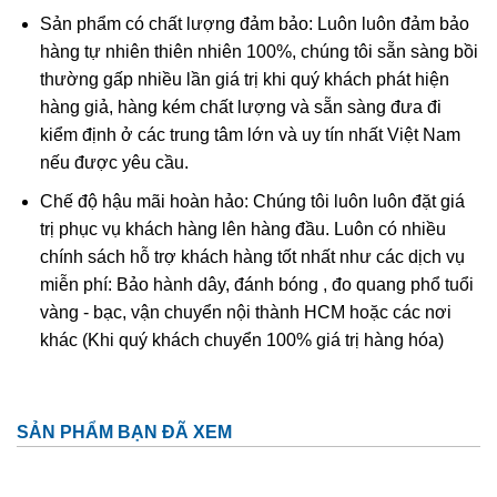
vật cát tường có thể mang lại vận số giàu sang – tất nhiên
Sản phẩm có chất lượng đảm bảo: Luôn luôn đảm bảo
phải đi kèm với sự nỗ lực và cố gắng của bản thân người
hàng tự nhiên thiên nhiên 100%, chúng tôi sẵn sàng bồi
sở hữu, bởi không ai có thể giàu có chỉ nhờ “ngồi mát ăn
thường gấp nhiều lần giá trị khi quý khách phát hiện
bát vàng” hay “há miệng chờ sung rụng” cả.
hàng giả, hàng kém chất lượng và sẵn sàng đưa đi
kiểm định ở các trung tâm lớn và uy tín nhất Việt Nam
nếu được yêu cầu.
Chế độ hậu mãi hoàn hảo: Chúng tôi luôn luôn đặt giá
trị phục vụ khách hàng lên hàng đầu. Luôn có nhiều
chính sách hỗ trợ khách hàng tốt nhất như các dịch vụ
miễn phí: Bảo hành dây, đánh bóng , đo quang phổ tuổi
vàng - bạc, vận chuyển nội thành HCM hoặc các nơi
khác (Khi quý khách chuyển 100% giá trị hàng hóa)
SẢN PHẨM BẠN ĐÃ XEM
Tác dụng “Tỳ Hưu” trong phong thủy