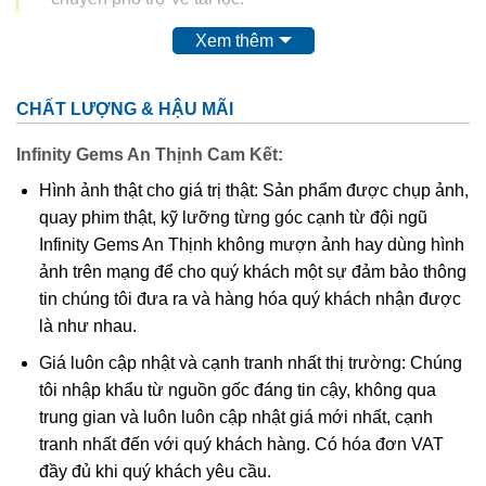
Xem thêm
Ý nghĩa “Tỳ Hưu” Phong Thủy
Tỳ Hưu không giống tất cả các loài vật khác ở chỗ: chỉ có
CHẤT LƯỢNG & HẬU MÃI
miệng mà lại không có hậu môn, và chỉ ăn vàng bạc châu
báu mà thôi. Chính vì lẽ đó, dân gian quan niệm rằng khi
Infinity Gems An Thịnh Cam Kết:
sở hữu một tỳ hưu bên mình thì người sở hữu sẽ sớm trở
Hình ảnh thật cho giá trị thật: Sản phẩm được chụp ảnh,
nên giàu có, bởi của cải chỉ có vào mà không có ra. Câu
quay phim thật, kỹ lưỡng từng góc cạnh từ đội ngũ
chuyện Hòa Thân trong lịch sử Trung Hoa, nhờ lén sở hữu
Infinity Gems An Thịnh không mượn ảnh hay dùng hình
tỳ hưu mà trở nên giàu có hơn cả vua, là một minh chứng
ảnh trên mạng để cho quý khách một sự đảm bảo thông
cụ thể cho quan niệm này.
tin chúng tôi đưa ra và hàng hóa quý khách nhận được
Thực ra, ngoài vàng bạc, trang sức nhẫn cưới, Tỳ Hưu còn
là như nhau.
ăn cả các loài tà linh (các loài thú tà ác) khác. Chính vì thế,
Giá luôn cập nhật và cạnh tranh nhất thị trường: Chúng
nó còn có tên gọi là Tịch Tà (linh vật có khả năng trừ tà) và
tôi nhập khẩu từ nguồn gốc đáng tin cậy, không qua
Thiên Lộc (linh vật mang lại lộc trời). Sau hàng trăm thậm
trung gian và luôn luôn cập nhật giá mới nhất, cạnh
chí hàng ngàn năm quan sát và kiểm chứng, các nhà
tranh nhất đến với quý khách hàng. Có hóa đơn VAT
phong thủy đều công nhận rằng tỳ hưu thực sự là loài linh
đầy đủ khi quý khách yêu cầu.