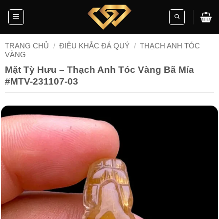
Skip
to
content
TRANG CHỦ
/
ĐIÊU KHẮC ĐÁ QUÝ
/
THẠCH ANH TÓC
VÀNG
Mặt Tỳ Hưu – Thạch Anh Tóc Vàng Bã Mía
#MTV-231107-03