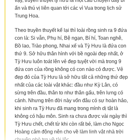
vậy, truyền thuyết tỳ hưu là một câu chuyện đầy bí
ẩn và thú vị liên quan tới các vì Vua trong lịch sử
Trung Hoa.
Theo truyền thuyết kể lại thì loài rồng sinh ra 9 đứa
con là: Si vẫn, Phụ hí, Bệ ngạn, Bí hí, Toan nghê,
Bồ lao, Trào phong, Nhai xế và Tỳ Hưu là đứa con
thứ 9. Sở hữu thân hình với bề ngoài đẹp nhất, ở
Tỳ Hưu luôn toát lên vẻ đẹp tuyệt vời mà trong 9
đứa con của rồng không có con nào có được. Vẻ
đẹp đó của Tỳ Hưu là sở hữu tất cả những thứ đẹp
nhất của các loài vật khác: đầu như Kỳ Lân, có
sừng trên đầu, thân to như thân gấu, trên lưng có
cánh. Nhưng trên đời này vốn đâu có sự hoàn hảo,
khi sinh ra Tỳ Hưu đã mang trong mình dị tật là
không có hậu môn. Sinh ra chưa được vài ngày thì
Tỳ Hưu chết, chết từ khi còn rất bé, làm cho Ngọc
Hoàng cảm động nên cho về làm linh vật nhà trời
chuyên phò trợ về tài lộc.