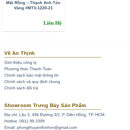
Mặt Rồng – Thạch Anh Tóc
Vàng #MTV-1220-21
Liên Hệ
Về An Thịnh
Giới thiệu công ty
Phương thức Thanh Toán
Chính sách bảo mật thông tin
Chính sách và quy định chung
Ở Việt Nam đá thạch anh tóc vàng phân bố khá ít. Thông
Chính sách đổi trả
thường lượng này tìm thấy ở các mỏ khoáng sản ở tỉnh
Thanh Hóa, Yên Bái, Gia Lai, Lâm Đồng. Và thạch anh tóc
Showroom Trưng Bày Sản Phẩm
tại VN đá còn kéo mây và tạm chất bên trong còn nhiều
Địa chỉ: Lầu 3, 496 Đường 3/2, P. Diên Hồng, TP. HCM.
chưa đủ độ để làm sản phẩm trang sức! Nguồn đá thạch
Hotline: 0911.99.3399
anh tóc xuất hiện nhiều tại VN chủ yếu là đá nhập khẩu từ
Email: phongthuyanthinhvn@gmail.com
Nam Mỹ, Nam Phi…