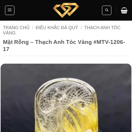
Skip
to
content
TRANG CHỦ
/
ĐIÊU KHẮC ĐÁ QUÝ
/
THẠCH ANH TÓC
VÀNG
Mặt Rồng – Thạch Anh Tóc Vàng #MTV-1206-
17