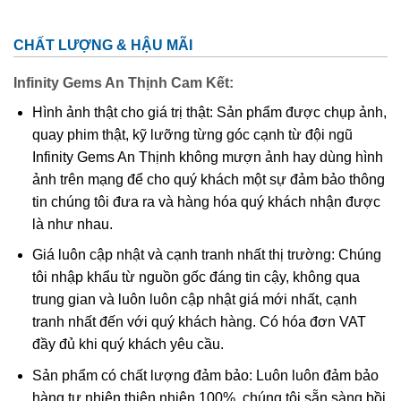
buồm xuôi gió, phất lên cao như cánh diều gặp gió. Bên
cạnh đó, nếu đặt cặp vật phong thủy Long với Phượng gia
CHẤT LƯỢNG & HẬU MÃI
chủ sẽ có nhiều may mắn trong con đường tình duyên, cải
thiện quan hệ vợ chồng. Bởi Long và Phượng là cặp đôi
Infinity Gems An Thịnh Cam Kết:
mang đến hạnh phúc, sự may mắn trong hôn nhân và gia
Hình ảnh thật cho giá trị thật: Sản phẩm được chụp ảnh,
đình.
quay phim thật, kỹ lưỡng từng góc cạnh từ đội ngũ
Infinity Gems An Thịnh không mượn ảnh hay dùng hình
ảnh trên mạng để cho quý khách một sự đảm bảo thông
tin chúng tôi đưa ra và hàng hóa quý khách nhận được
là như nhau.
Giá luôn cập nhật và cạnh tranh nhất thị trường: Chúng
tôi nhập khẩu từ nguồn gốc đáng tin cậy, không qua
trung gian và luôn luôn cập nhật giá mới nhất, cạnh
tranh nhất đến với quý khách hàng. Có hóa đơn VAT
đầy đủ khi quý khách yêu cầu.
Sản phẩm có chất lượng đảm bảo: Luôn luôn đảm bảo
hàng tự nhiên thiên nhiên 100%, chúng tôi sẵn sàng bồi