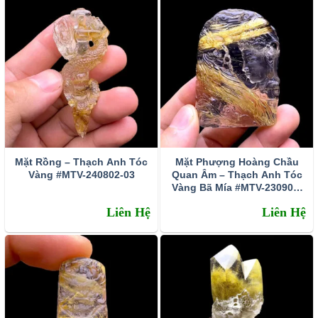
yêu thích bởi màu vàng kèm theo hiệu ứng quang
học tượng trưng cho hào quang ánh mặt trời mang
nguồn năng lượng tích cực được ứng dụng nhiều
trong chữa bệnh và phong thủy. Với ý nghĩa của tóc
vàng là biểu tượng của sự phát triển, sinh sản, sự
thịnh vượng, thăng tiến, giúp chủ nhân thăng hoa
trong đường tình duyên, hạnh phúc lứa đôi được
yên ấm, bền vững.
Bạn hãy cùng chúng tôi tìm về 3
sự thật đằng sau ý nghĩa của thạch anh tóc vàng!
Mặt Rồng – Thạch Anh Tóc
Mặt Phượng Hoàng Chầu
cũng cách chọn vòng tay thạch anh tóc vàng chất
Vàng #MTV-240802-03
Quan Âm – Thạch Anh Tóc
lượng chuẩn 100% tự nhiên.
Vàng Bã Mía #MTV-230902-
01
Liên Hệ
Liên Hệ