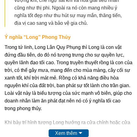
vượng khí, chế ngự sát khí và hóa giải tiểu nhân
cũng như thị phi. Ngoài ra nó còn mang nhiều ý
nghĩa tốt đẹp như thu hút sự may mắn, thăng tiến,
địa vị cao sang và bảo vệ gia chủ.
Ý nghĩa “Long” Phong Thủy
Trong tứ linh, Long Lân Quy Phụng thì Long là con vật
đứng đầu tiên, do đó nó tượng trưng cho sự quyền lực,
quyền lãnh đạo tối cao. Trong truyền thuyết rồng là con của
trời, có thể gây mưa, mang đến cho mùa màng, cây cối sự
xanh tốt, khí trời mát mẻ. Rồng có khả năng điều hòa
nguyên khí của đất trời, ban phát sự tốt lành cho trần gian.
Loài vật này là biểu tượng của sức mạnh vô biên, giúp cho
doanh nhân làm ăn phát đạt nên nó có ý nghĩa tối cao
trong phong thủy.
Khi bày trí hình tượng Long hướng ra cửa chính hoặc cửa
sổ sẽ thu hút vượng khí cho gia đình, công việc thuận
Xem thêm