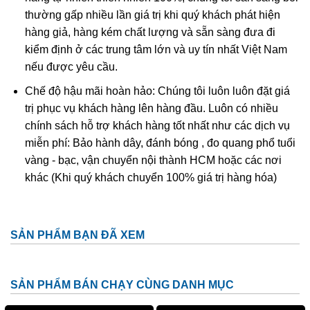
Tác dụng “Long” trong phong thủy
thường gấp nhiều lần giá trị khi quý khách phát hiện
Long là con vật có mình dài, thân có nhiều vảy, trên đầu có
hàng giả, hàng kém chất lượng và sẵn sàng đưa đi
sừng như sừng hươu, chân có móng vuốt, có thể tự do
kiểm định ở các trung tâm lớn và uy tín nhất Việt Nam
bay lượn trên trời cũng như dưới nước. Trong phong thủy,
nếu được yêu cầu.
ngoài khả năng thu hút tài lộc, Long còn có khả năng diệt
Chế độ hậu mãi hoàn hảo: Chúng tôi luôn luôn đặt giá
trừ cái xấu, hóa giải tà khí.
trị phục vụ khách hàng lên hàng đầu. Luôn có nhiều
chính sách hỗ trợ khách hàng tốt nhất như các dịch vụ
Thanh Long nếu được đặt ở hướng Bạch Hổ sẽ gây ra sự
miễn phí: Bảo hành dây, đánh bóng , đo quang phổ tuổi
xung đột, dẫn đến phong thủy xấu. Nếu Thanh Long mà
vàng - bạc, vận chuyển nội thành HCM hoặc các nơi
đặt ở Thanh Long sẽ loại bỏ những kẻ tiểu nhân, củng cố
khác (Khi quý khách chuyển 100% giá trị hàng hóa)
quyền lực. Loài vật phong thủy này rất thích hợp với
những người làm trong lĩnh vực chính trị, kinh doanh.
Ý Nghĩa & Công Dụng Thạch Anh Tóc
SẢN PHẨM BẠN ĐÃ XEM
Vàng
Thạch Anh Tóc Vàng
là một dòng đá cao cấp
SẢN PHẨM BÁN CHẠY CÙNG DANH MỤC
trong dòng họ đá thạch anh tóc. Được nhiều người