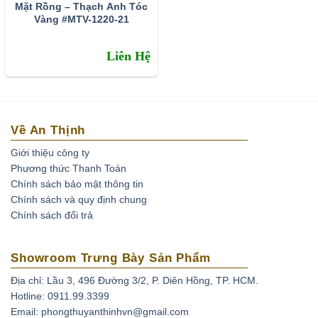
Mặt Rồng – Thạch Anh Tóc
Vàng #MTV-1220-21
Liên Hệ
Về An Thịnh
Giới thiệu công ty
Phương thức Thanh Toán
Chính sách bảo mật thông tin
Chính sách và quy định chung
Ở Việt Nam đá thạch anh tóc vàng phân bố khá ít. Thông
Chính sách đổi trả
thường lượng này tìm thấy ở các mỏ khoáng sản ở tỉnh
Thanh Hóa, Yên Bái, Gia Lai, Lâm Đồng. Và thạch anh tóc
Showroom Trưng Bày Sản Phẩm
tại VN đá còn kéo mây và tạm chất bên trong còn nhiều
Địa chỉ: Lầu 3, 496 Đường 3/2, P. Diên Hồng, TP. HCM.
chưa đủ độ để làm sản phẩm trang sức! Nguồn đá thạch
Hotline: 0911.99.3399
anh tóc xuất hiện nhiều tại VN chủ yếu là đá nhập khẩu từ
Email: phongthuyanthinhvn@gmail.com
Nam Mỹ, Nam Phi…