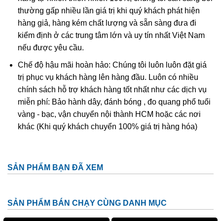
Tác dụng “Long” trong phong thủy
thường gấp nhiều lần giá trị khi quý khách phát hiện
Long là con vật có mình dài, thân có nhiều vảy, trên đầu có
hàng giả, hàng kém chất lượng và sẵn sàng đưa đi
sừng như sừng hươu, chân có móng vuốt, có thể tự do
kiểm định ở các trung tâm lớn và uy tín nhất Việt Nam
bay lượn trên trời cũng như dưới nước. Trong phong thủy,
nếu được yêu cầu.
ngoài khả năng thu hút tài lộc, Long còn có khả năng diệt
Chế độ hậu mãi hoàn hảo: Chúng tôi luôn luôn đặt giá
trừ cái xấu, hóa giải tà khí.
trị phục vụ khách hàng lên hàng đầu. Luôn có nhiều
chính sách hỗ trợ khách hàng tốt nhất như các dịch vụ
Thanh Long nếu được đặt ở hướng Bạch Hổ sẽ gây ra sự
miễn phí: Bảo hành dây, đánh bóng , đo quang phổ tuổi
xung đột, dẫn đến phong thủy xấu. Nếu Thanh Long mà
vàng - bạc, vận chuyển nội thành HCM hoặc các nơi
đặt ở Thanh Long sẽ loại bỏ những kẻ tiểu nhân, củng cố
khác (Khi quý khách chuyển 100% giá trị hàng hóa)
quyền lực. Loài vật phong thủy này rất thích hợp với
những người làm trong lĩnh vực chính trị, kinh doanh.
Ý Nghĩa & Công Dụng Thạch Anh Tóc
SẢN PHẨM BẠN ĐÃ XEM
Vàng
Thạch Anh Tóc Vàng
là một dòng đá cao cấp
SẢN PHẨM BÁN CHẠY CÙNG DANH MỤC
trong dòng họ đá thạch anh tóc. Được nhiều người