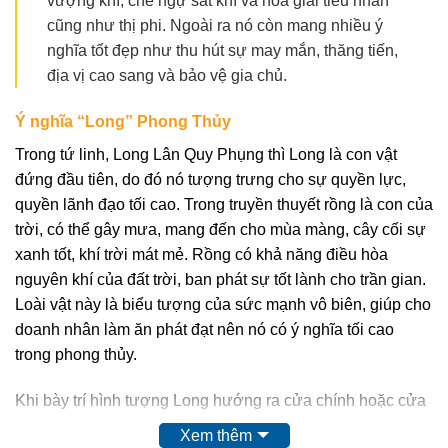
vượng khí, chế ngự sát khí và hóa giải tiểu nhân
cũng như thị phi. Ngoài ra nó còn mang nhiều ý
nghĩa tốt đẹp như thu hút sự may mắn, thăng tiến,
địa vị cao sang và bảo vệ gia chủ.
Ý nghĩa “Long” Phong Thủy
Trong tứ linh, Long Lân Quy Phụng thì Long là con vật
đứng đầu tiên, do đó nó tượng trưng cho sự quyền lực,
quyền lãnh đạo tối cao. Trong truyền thuyết rồng là con của
trời, có thể gây mưa, mang đến cho mùa màng, cây cối sự
xanh tốt, khí trời mát mẻ. Rồng có khả năng điều hòa
nguyên khí của đất trời, ban phát sự tốt lành cho trần gian.
Loài vật này là biểu tượng của sức mạnh vô biên, giúp cho
doanh nhân làm ăn phát đạt nên nó có ý nghĩa tối cao
trong phong thủy.
Khi bày trí hình tượng Long hướng ra cửa chính hoặc cửa
sổ sẽ thu hút vượng khí cho gia đình, công việc thuận
Xem thêm