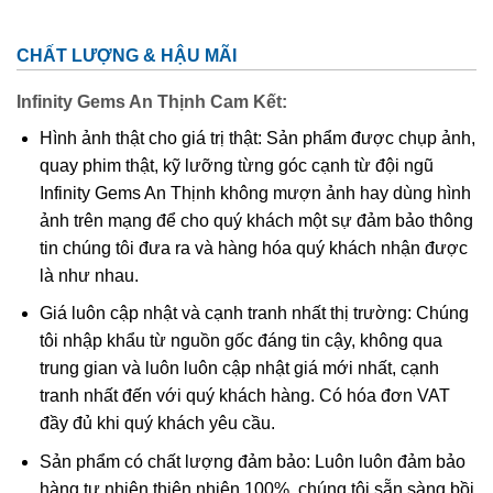
buồm xuôi gió, phất lên cao như cánh diều gặp gió. Bên
cạnh đó, nếu đặt cặp vật phong thủy Long với Phượng gia
CHẤT LƯỢNG & HẬU MÃI
chủ sẽ có nhiều may mắn trong con đường tình duyên, cải
thiện quan hệ vợ chồng. Bởi Long và Phượng là cặp đôi
Infinity Gems An Thịnh Cam Kết:
mang đến hạnh phúc, sự may mắn trong hôn nhân và gia
Hình ảnh thật cho giá trị thật: Sản phẩm được chụp ảnh,
đình.
quay phim thật, kỹ lưỡng từng góc cạnh từ đội ngũ
Infinity Gems An Thịnh không mượn ảnh hay dùng hình
ảnh trên mạng để cho quý khách một sự đảm bảo thông
tin chúng tôi đưa ra và hàng hóa quý khách nhận được
là như nhau.
Giá luôn cập nhật và cạnh tranh nhất thị trường: Chúng
tôi nhập khẩu từ nguồn gốc đáng tin cậy, không qua
trung gian và luôn luôn cập nhật giá mới nhất, cạnh
tranh nhất đến với quý khách hàng. Có hóa đơn VAT
đầy đủ khi quý khách yêu cầu.
Sản phẩm có chất lượng đảm bảo: Luôn luôn đảm bảo
hàng tự nhiên thiên nhiên 100%, chúng tôi sẵn sàng bồi