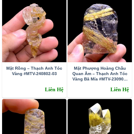
yêu thích bởi màu vàng kèm theo hiệu ứng quang
học tượng trưng cho hào quang ánh mặt trời mang
nguồn năng lượng tích cực được ứng dụng nhiều
trong chữa bệnh và phong thủy. Với ý nghĩa của tóc
vàng là biểu tượng của sự phát triển, sinh sản, sự
thịnh vượng, thăng tiến, giúp chủ nhân thăng hoa
trong đường tình duyên, hạnh phúc lứa đôi được
yên ấm, bền vững.
Bạn hãy cùng chúng tôi tìm về 3
sự thật đằng sau ý nghĩa của thạch anh tóc vàng!
Mặt Rồng – Thạch Anh Tóc
Mặt Phượng Hoàng Chầu
cũng cách chọn vòng tay thạch anh tóc vàng chất
Vàng #MTV-240802-03
Quan Âm – Thạch Anh Tóc
lượng chuẩn 100% tự nhiên.
Vàng Bã Mía #MTV-230902-
01
Liên Hệ
Liên Hệ