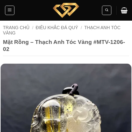
Skip
to
content
TRANG CHỦ
/
ĐIÊU KHẮC ĐÁ QUÝ
/
THẠCH ANH TÓC
VÀNG
Mặt Rồng – Thạch Anh Tóc Vàng #MTV-1206-
02