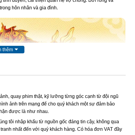
tình duyên, cải thiện quan hệ vợ chồng. Bởi rồng và
rong hôn nhân và gia đình.
 thêm
 ảnh, quay phim thật, kỹ lưỡng từng góc cạnh từ đội ngũ
hình ảnh trên mạng để cho quý khách một sự đảm bảo
nhận được là như nhau.
húng tôi nhập khẩu từ nguồn gốc đáng tin cậy, không qua
nh tranh nhất đến với quý khách hàng. Có hóa đơn VAT đầy