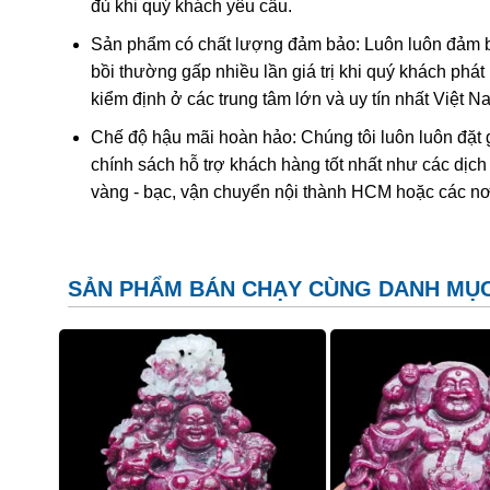
đủ khi quý khách yêu cầu.
Sản phẩm có chất lượng đảm bảo: Luôn luôn đảm bả
bồi thường gấp nhiều lần giá trị khi quý khách phá
kiểm định ở các trung tâm lớn và uy tín nhất Việt 
Chế độ hậu mãi hoàn hảo: Chúng tôi luôn luôn đặt 
Tác dụng trong phong thủy
chính sách hỗ trợ khách hàng tốt nhất như các dịch
vàng - bạc, vận chuyển nội thành HCM hoặc các nơ
Long là con vật có mình dài, thân có nhiều vảy, trên 
do bay lượn trên trời cũng như dưới nước. Trong phong
năng diệt trừ cái xấu, hóa giải tà khí.
SẢN PHẨM BÁN CHẠY CÙNG DANH MỤ
Thanh Long nếu được đặt ở hướng Bạch Hổ sẽ gây ra
mà đặt ở Thanh Long sẽ loại bỏ những kẻ tiểu nhân, củ
với những người làm trong lĩnh vực chính trị, kinh doa
Ruby là gì? Ý Nghĩa và Các Dụ
Đá Ruby hay
Hồng Ngọc
là một trong 4 loại đá q