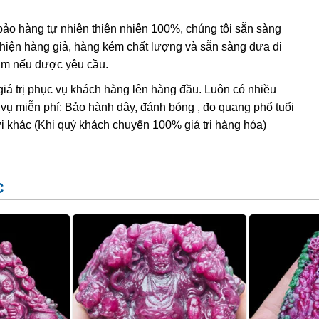
o hàng tự nhiên thiên nhiên 100%, chúng tôi sẵn sàng
t hiện hàng giả, hàng kém chất lượng và sẵn sàng đưa đi
Nam nếu được yêu cầu.
giá trị phục vụ khách hàng lên hàng đầu. Luôn có nhiều
 vụ miễn phí: Bảo hành dây, đánh bóng , đo quang phổ tuổi
i khác (Khi quý khách chuyển 100% giá trị hàng hóa)
đầu có sừng như sừng hươu, chân có móng vuốt, có thể tự
 thủy, ngoài khả năng thu hút tài lộc, Long còn có khả
C
 sự xung đột, dẫn đến phong thủy xấu. Nếu Thanh Long
ng cố quyền lực. Loài vật phong thủy này rất thích hợp
nh.
ng của Ruby
uý nhất trên thế giới cùng với kim cương, đá sapphire và