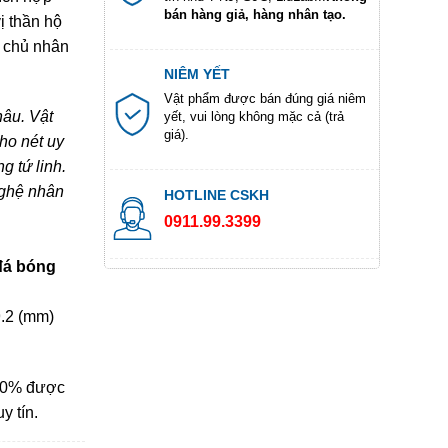
bán hàng giả, hàng nhân tạo.
ị thần hộ
 chủ nhân
NIÊM YẾT
Vật phẩm được bán đúng giá niêm
âu. Vật
yết, vui lòng không mặc cả (trả
giá).
ho nét uy
g tứ linh.
nghệ nhân
HOTLINE CSKH
0911.99.3399
 đá bóng
9.2 (mm)
100% được
y tín.