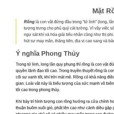
Mặt R
Rồng
là con vật đứng đầu trong “tứ linh” (long, 
tượng trưng cho phú quý cát tường. Vì vậy việc 
ngự sát khí và hóa giải tiểu nhân cũng như thị ph
hút sự may mắn, thăng tiến, địa vị cao sang và bả
Ý nghĩa Phong Thủy
Trong tứ linh, long lân quy phụng thì rồng là con vật 
quyền lãnh đạo tối cao. Trong truyền thuyết rồng là c
cối sự xanh tốt, khí trời mát mẻ. Rồng có khả năng điều
gian. Loài vật này là biểu tượng của sức mạnh vô biê
tối cao trong phong thủy.
Khi bày trí hình tượng con rồng hướng ra cửa chính ho
thuận buồm xuôi gió, phất lên cao như cánh diều gặp g