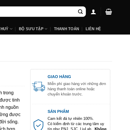
THUỶ
BỘ SƯU TẬP
THANH TOÁN
LIÊN HỆ
GIAO HÀNG
Miễn phí giao hàng với những đơn
hàng thanh toán online hoặc
h trong
chuyển khoản trước.
 được tinh
ình nguồn
SẢN PHẨM
hường được
Cam kết đá tự nhiên 100%.
đời sống.
Có kiểm định từ các trung tâm uy
ích hợp
tín như PNJ, SJC, LiuLab...
Không