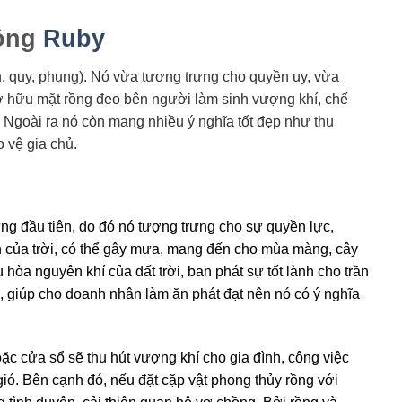
ồng
Ruby
lân, quy, phụng). Nó vừa tượng trưng cho quyền uy, vừa
sở hữu mặt rồng đeo bên người làm sinh vượng khí, chế
i. Ngoài ra nó còn mang nhiều ý nghĩa tốt đẹp như thu
o vệ gia chủ.
đứng đầu tiên, do đó nó tượng trưng cho sự quyền lực,
on của trời, có thể gây mưa, mang đến cho mùa màng, cây
 hòa nguyên khí của đất trời, ban phát sự tốt lành cho trần
n, giúp cho doanh nhân làm ăn phát đạt nên nó có ý nghĩa
ặc cửa sổ sẽ thu hút vượng khí cho gia đình, công việc
ió. Bên cạnh đó, nếu đặt cặp vật phong thủy rồng với