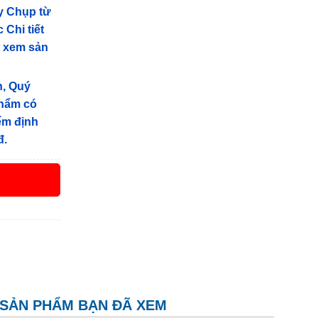
y Chụp từ
 Chi tiết
g xem sản
n, Quý
phẩm có
iểm định
đ.
SẢN PHẨM BẠN ĐÃ XEM