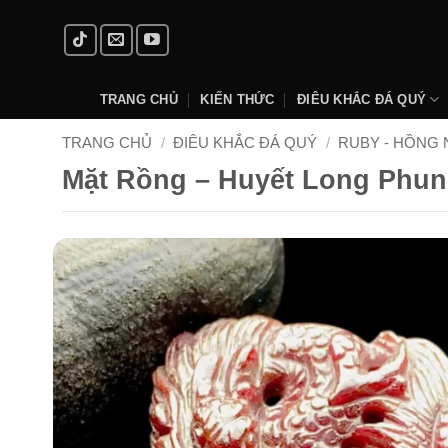
Skip
to
content
TRANG CHỦ
KIẾN THỨC
ĐIÊU KHẮC ĐÁ QUÝ
TRANG CHỦ
/
ĐIÊU KHẮC ĐÁ QUÝ
/
RUBY - HỒNG
Mặt Rồng – Huyết Long Phun