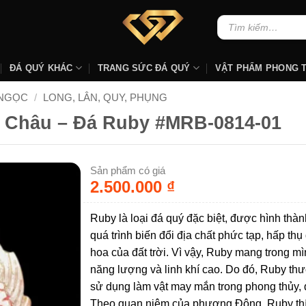
Tìm
kiếm:
ĐÁ QUÝ KHÁC
TRANG SỨC ĐÁ QUÝ
VẬT PHẨM PHONG 
 NGỌC
/
LONG, LÂN, QUY, PHỤNG
 Châu – Đá Ruby #MRB-0814-01
Sản phẩm có giá
2.500.000
₫
Ruby là loại đá quý đặc biệt, được hình thàn
quá trình biến đổi địa chất phức tạp, hấp thụ
hoa của đất trời. Vì vậy, Ruby mang trong m
năng lượng và linh khí cao. Do đó, Ruby t
sử dụng làm vật may mắn trong phong thủy, 
Theo quan niệm của phương Đông, Ruby th