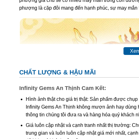
phượng gia chủ sẽ có nhiều may mắn trong con đường 
phượng là cặp đôi mang đến hạnh phúc, sự may mắn t
Xem
CHẤT LƯỢNG & HẬU MÃI
Infinity Gems An Thịnh Cam Kết:
Hình ảnh thật cho giá trị thật: Sản phẩm được chụp
Infinity Gems An Thịnh không mượn ảnh hay dùng 
thông tin chúng tôi đưa ra và hàng hóa quý khách 
Giá luôn cập nhật và cạnh tranh nhất thị trường: C
trung gian và luôn luôn cập nhật giá mới nhất, cạ