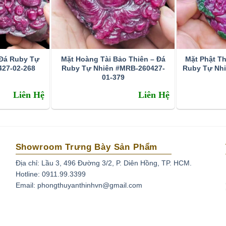
hiết của Oxit nhôm với một lượng tạp chất Crôm nhất
chất này vô cùng quý hiếm và chúng sở hữu vẻ đẹp rực
ọi là đá Ruby những loại oxit có màu khác được gọi là
ính vì vậy, loại đá này được sản xuất nhân tạo nhiều và
uby hội tụ đầy đủ mọi yếu tố làm lên một viên đá quý
 Đá Ruby Tự
Mặt Hoàng Tài Bảo Thiên – Đá
Mặt Phật Th
 bền và hiệu ứng quang học đặc biệt và rất được yêu
27-02-268
Ruby Tự Nhiên #MRB-260427-
Ruby Tự Nh
u
sẽ có giá trị nhất.
01-379
Liên Hệ
Liên Hệ
cứng Mohs ngang ngửa với sapphire , chúng chỉ kém kim
Showroom Trưng Bày Sản Phẩm
sao
Địa chỉ: Lầu 3, 496 Đường 3/2, P. Diên Hồng, TP. HCM.
Hotline: 0911.99.3399
sao trên bề mặt.
Email: phongthuyanthinhvn@gmail.com
ặt khi chiếu đèn pin.
 sau: