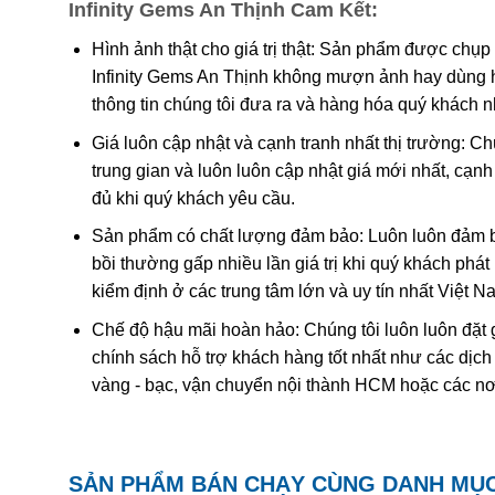
Infinity Gems An Thịnh Cam Kết:
các khe nứt giúp tăng độ bóng và màu sắc của đá.
Hình ảnh thật cho giá trị thật: Sản phẩm được chụp
Ruby nhuộm:
được khai thác tự nhiên không đạt 
Infinity Gems An Thịnh không mượn ảnh hay dùng 
Ruby nhân tạo:
được tạo ra từ phòng thí nghiệm, mô
thông tin chúng tôi đưa ra và hàng hóa quý khách 
Ruby giả:
là loại được chế tác từ nhựa, thủy tinh và
Giá luôn cập nhật và cạnh tranh nhất thị trường: C
trung gian và luôn luôn cập nhật giá mới nhất, cạ
đủ khi quý khách yêu cầu.
Sản phẩm có chất lượng đảm bảo: Luôn luôn đảm bả
bồi thường gấp nhiều lần giá trị khi quý khách phá
kiểm định ở các trung tâm lớn và uy tín nhất Việt 
Chế độ hậu mãi hoàn hảo: Chúng tôi luôn luôn đặt 
chính sách hỗ trợ khách hàng tốt nhất như các dịch
vàng - bạc, vận chuyển nội thành HCM hoặc các nơ
SẢN PHẨM BÁN CHẠY CÙNG DANH MỤ