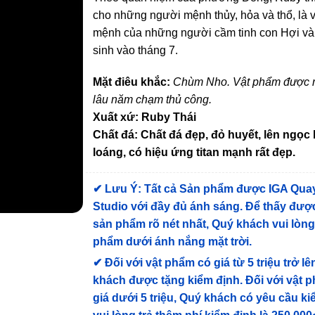
cho những người mệnh thủy, hỏa và thổ, là v
mệnh của những người cầm tinh con Hợi và
sinh vào tháng 7.
Mặt điêu khắc:
Chùm Nho. Vật phẩm được 
lâu năm chạm thủ công.
Xuất xứ: Ruby Thái
Chất đá: Chất đá đẹp, đỏ huyết, lên ngọc
loáng, có hiệu ứng titan mạnh rất đẹp.
✔
Lưu Ý: Tất cả Sản phẩm được IGA Qua
Studio với đầy đủ ánh sáng. Để thấy được
sản phẩm rõ nét nhất, Quý khách vui lòn
phẩm dưới ánh nắng mặt trời.
✔
Đối với vật phẩm có giá từ 5 triệu trở lê
khách được tặng kiểm định
. Đối với vật 
giá dưới 5 triệu, Quý khách có yêu cầu k