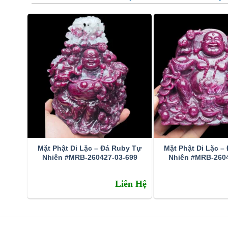
Tran
Ý nghĩa và Công dụng
Để biết tại sao chúng ta nên bỏ nhiều tiền bạc để mua m
của đá, ý nghĩa của đá. Tôi sẽ cố gắng nói tóm tắt nhấ
Mặt Phật Di Lặc – Đá Ruby Tự
Mặt Phật Di Lặc –
Nhiên #MRB-260427-03-699
Nhiên #MRB-2604
Ý nghĩa
Liên Hệ
Ý nghĩa tên đá
: Tên tiếng Anh “ruby” có nguồn gốc từ 
Lan, ruby ​​được biết đến như “tabtim”, nghĩa là “lựu”
chín. Màu đỏ của đá rất riêng biệt, tượng trưng cho sự
nồng nàn và lãng mạn.