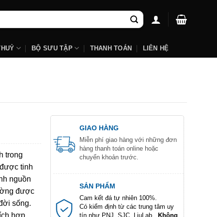
THUỶ
BỘ SƯU TẬP
THANH TOÁN
LIÊN HỆ
GIAO HÀNG
Miễn phí giao hàng với những đơn
hàng thanh toán online hoặc
h trong
chuyển khoản trước.
 được tinh
ình nguồn
SẢN PHẨM
hường được
Cam kết đá tự nhiên 100%.
đời sống.
Có kiểm định từ các trung tâm uy
ích hợp
tín như PNJ, SJC, LiuLab...
Không