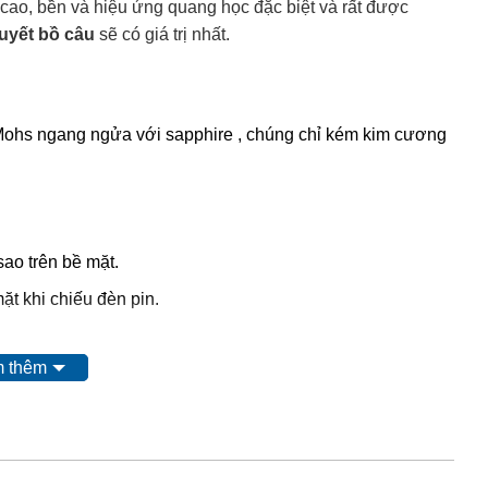
cao, bền và hiệu ứng quang học đặc biệt và rất được
uyết bồ câu
sẽ có giá trị nhất.
 Mohs ngang ngửa với sapphire , chúng chỉ kém kim cương
sao trên bề mặt.
ặt khi chiếu đèn pin.
 sau:
 thêm
: được khai thác từ mỏ, không qua xử lý
ác được nung để đốt cháy tạp chất và tăng độ sáng bóng.
ung với thủy tinh và kim loại tạo màu để thủy tinh len vào