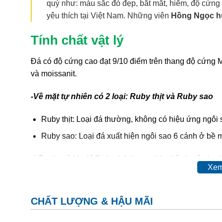
quý như: màu sắc đỏ đẹp, bắt mắt, hiếm, độ cứng 
yêu thích tại Việt Nam. Những viên
Hồng Ngọc h
Tính chất vật lý
Đá có độ cứng cao đạt 9/10 điểm trên thang độ cứng
và moissanit.
-Về mặt tự nhiên có 2 loại: Ruby thịt và Ruby sao
Ruby thịt: Loại đá thường, không có hiệu ứng ngôi 
Ruby sao: Loại đá xuất hiện ngôi sao 6 cánh ở bề m
-Về mặt xử lý, đá Ruby lại được chia thành các loại
Xem
Ruby tự nhiên hoàn toàn (hay còn gọi là ruby sống)
Ruby được xử lý nhiệt (Ruby nung):
sau khi khai th
CHẤT LƯỢNG & HẬU MÃI
Ruby phủ thủy tinh:
sau khi khai thác đem về nung ch