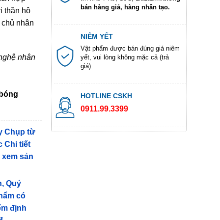
bán hàng giả, hàng nhân tạo.
ị thần hộ
 chủ nhân
NIÊM YẾT
Vật phẩm được bán đúng giá niêm
nghệ nhân
yết, vui lòng không mặc cả (trả
giá).
 bóng
HOTLINE CSKH
0911.99.3399
y Chụp từ
 Chi tiết
g xem sản
n, Quý
phẩm có
iểm định