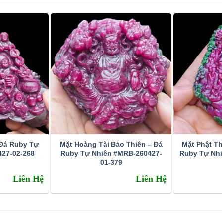
g Sức Ruby
ột viên đá Ruby thì trước tiên ta phải hiểu được giá trị
t có thể, để các bạn có thể đọc và hiểu được.
 Đá Ruby Tự
Mặt Hoàng Tài Bảo Thiên – Đá
Mặt Phật Th
27-02-268
Ruby Tự Nhiên #MRB-260427-
Ruby Tự Nh
01-379
Liên Hệ
Liên Hệ
chữ “ruber” trong tiếng Latin, có nghĩa là màu đỏ. Tại Thái
. Do màu sắc của những viên đá rất giống màu của hạt lựu khi
 ấm áp và huyền bí. Ruby là biểu tượng của tình yêu, sự