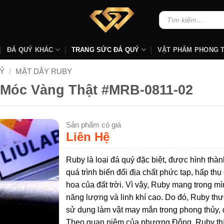
Tìm
kiếm:
ĐÁ QUÝ KHÁC
TRANG SỨC ĐÁ QUÝ
VẬT PHẨM PHONG 
Ỷ
/
MẶT DÂY RUBY
 Móc Vàng Thật #MRB-0811-02
Sản phẩm có giá
Liên Hệ
Ruby là loại đá quý đặc biệt, được hình thàn
quá trình biến đổi địa chất phức tạp, hấp thụ
hoa của đất trời. Vì vậy, Ruby mang trong m
năng lượng và linh khí cao. Do đó, Ruby t
sử dụng làm vật may mắn trong phong thủy, 
Theo quan niệm của phương Đông, Ruby th