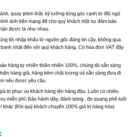
 ảnh, quay phim thật, kỹ lưỡng từng góc cạnh từ đội ngũ
chất lượng được xử lý màu sắc bằng phương pháp nhuộm.
hình ảnh trên mạng để cho quý khách một sự đảm bảo
 phỏng quá trình hình thành trong tự nhiên.
nhận được là như nhau.
 các loại đá tổng hợp không có giá trị.
húng tôi nhập khẩu từ nguồn gốc đáng tin cậy, không qua
nh tranh nhất đến với quý khách hàng. Có hóa đơn VAT đầy
o hàng tự nhiên thiên nhiên 100%, chúng tôi sẵn sàng
t hiện hàng giả, hàng kém chất lượng và sẵn sàng đưa đi
Nam nếu được yêu cầu.
giá trị phục vụ khách hàng lên hàng đầu. Luôn có nhiều
 vụ miễn phí: Bảo hành dây, đánh bóng , đo quang phổ tuổi
i khác (Khi quý khách chuyển 100% giá trị hàng hóa)
C