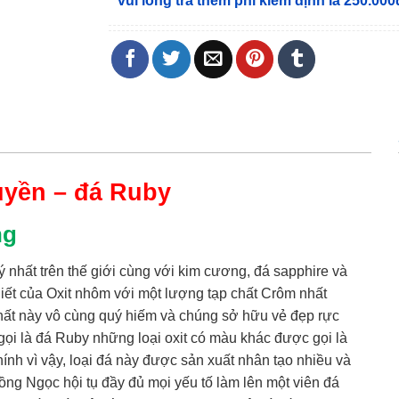
vui lòng trả thêm phí kiểm định là 250.000
uyền – đá
Ruby
ng
uý nhất trên thế giới cùng với kim cương, đá sapphire và
hiết của Oxit nhôm với một lượng tạp chất Crôm nhất
chất này vô cùng quý hiếm và chúng sở hữu vẻ đẹp rực
ọi là đá Ruby những loại oxit có màu khác được gọi là
ính vì vậy, loại đá này được sản xuất nhân tạo nhiều và
ồng Ngọc hội tụ đầy đủ mọi yếu tố làm lên một viên đá