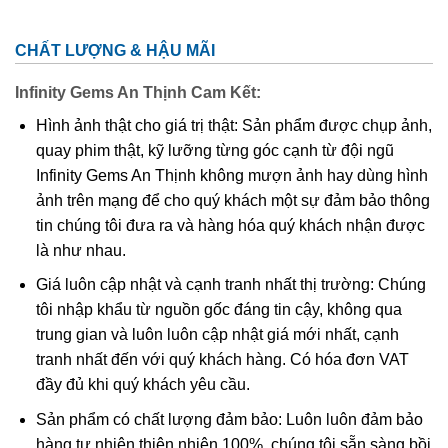
CHẤT LƯỢNG & HẬU MÃI
Infinity Gems An Thịnh Cam Kết:
Hình ảnh thật cho giá trị thật: Sản phẩm được chụp ảnh,
quay phim thật, kỹ lưỡng từng góc cạnh từ đội ngũ
Infinity Gems An Thịnh không mượn ảnh hay dùng hình
ảnh trên mạng để cho quý khách một sự đảm bảo thông
tin chúng tôi đưa ra và hàng hóa quý khách nhận được
là như nhau.
Quan Thế Âm Bồ Tát
Giá luôn cập nhật và cạnh tranh nhất thị trường: Chúng
tôi nhập khẩu từ nguồn gốc đáng tin cậy, không qua
trung gian và luôn luôn cập nhật giá mới nhất, cạnh
Quan Thế Âm Bồ Tát
được nhắc đến trong kinh phật là
tranh nhất đến với quý khách hàng. Có hóa đơn VAT
người có thần lực nhất, chỉ đứng sau Phật Tổ. Quan Thế
đầy đủ khi quý khách yêu cầu.
Âm Bồ Tát luôn đi khắp thế gian, phổ độ tất thảy chúng
sinh thoát khỏi khổ nạn bi ai.
Sản phẩm có chất lượng đảm bảo: Luôn luôn đảm bảo
Trong phong thủy, mang bên mình Mặt dây Phật Bà Quan
hàng tự nhiên thiên nhiên 100%, chúng tôi sẵn sàng bồi