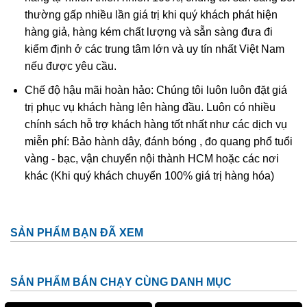
Âm Ngọc Jade có công dụng:
thường gấp nhiều lần giá trị khi quý khách phát hiện
hàng giả, hàng kém chất lượng và sẵn sàng đưa đi
Hình tượng Quan Thế Âm Bồ Tát là biểu tượng của
kiểm định ở các trung tâm lớn và uy tín nhất Việt Nam
điểm lành, lòng từ bi bác ái, hóa giải hung khí cho gia
nếu được yêu cầu.
chủ.
Chế độ hậu mãi hoàn hảo: Chúng tôi luôn luôn đặt giá
Là lá bùa cầu bình an, may mắn, cầu chúc vạn sự như
trị phục vụ khách hàng lên hàng đầu. Luôn có nhiều
ý.
chính sách hỗ trợ khách hàng tốt nhất như các dịch vụ
Tránh bị kẻ tiểu nhân hãm hại; tránh sự rủi ro, bất hạnh
miễn phí: Bảo hành dây, đánh bóng , đo quang phổ tuổi
xảy ra.
vàng - bạc, vận chuyển nội thành HCM hoặc các nơi
khác (Khi quý khách chuyển 100% giá trị hàng hóa)
Nhìn thấy tượng Quan Thế Âm Bồ Tát giúp tâm hồn ta
được tĩnh tại, thanh thản.
CHÚ Ý khi sử dụng phật bản mệnh Quan Thế Âm Bồ
SẢN PHẨM BẠN ĐÃ XEM
Tát:
Tránh để mặt dây Quan Thế Âm Bồ Tát tiếp xúc những
SẢN PHẨM BÁN CHẠY CÙNG DANH MỤC
thứ dơ bẩn.