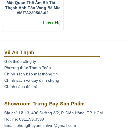
Mặt Quan Thế Âm Bồ Tát –
Thạch Anh Tóc Vàng Bã Mía
#MTV-230503-02
Thạch Anh Tóc Vàng
là gì?
Liên Hệ
Theo các nhà nghiên cứu khoa học thì
đá thạch anh tóc
vàng
có tên khoa học là
Rutilated Quartz
. Chúng là một
trong những biến thể quý hiếm thuộc họ nhà thạch anh. Vì
sao Thạch anh tóc vàng lại được mệnh danh là loại thạch
Về An Thịnh
anh quý hiếm do tinh thể này phải trải qua hàng chục triệu
Giới thiệu công ty
năm dưới lòng đất, dưới cường độ áp xuất và nhiệt độ
Phương thức Thanh Toán
cao. Được hình thành là do có trộn lẫn các tinh thể hình
Chính sách bảo mật thông tin
Chính sách và quy định chung
kim, hình que do chất Titan Oxit trong thạch anh cộng
Chính sách đổi trả
hưởng với các tinh thể rutile, tourmaline, feldspar. Nhìn
bên ngoài thấy chúng như có các sợi nhỏ bên trong kết
hợp với hiệu ứng quang học khi tiếp xúc với ánh sáng tạo
Showroom Trưng Bày Sản Phẩm
nên một vẻ đẹp khó cưỡng với bất kì ai hiểu biết về đá.
Địa chỉ: Lầu 3, 496 Đường 3/2, P. Diên Hồng, TP. HCM.
Hotline: 0911.99.3399
Email: phongthuyanthinhvn@gmail.com