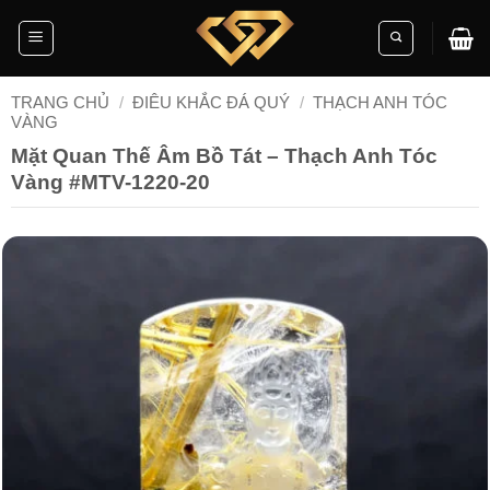
Skip
to
content
TRANG CHỦ
/
ĐIÊU KHẮC ĐÁ QUÝ
/
THẠCH ANH TÓC
VÀNG
Mặt Quan Thế Âm Bồ Tát – Thạch Anh Tóc
Vàng #MTV-1220-20