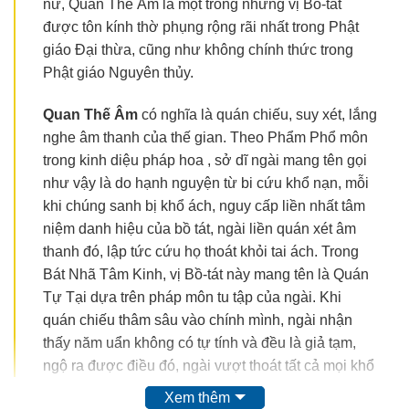
nữ, Quán Thế Âm là một trong những vị Bồ-tát
được tôn kính thờ phụng rộng rãi nhất trong Phật
giáo Đại thừa, cũng như không chính thức trong
Phật giáo Nguyên thủy.
Quan Thế
Âm
có nghĩa là quán chiếu, suy xét, lắng
nghe âm thanh của thế gian. Theo Phẩm Phổ môn
trong kinh diệu pháp hoa , sở dĩ ngài mang tên gọi
như vậy là do hạnh nguyện từ bi cứu khổ nạn, mỗi
khi chúng sanh bị khổ ách, nguy cấp liền nhất tâm
niệm danh hiệu của bồ tát, ngài liền quán xét âm
thanh đó, lập tức cứu họ thoát khỏi tai ách. Trong
Bát Nhã Tâm Kinh, vị Bồ-tát này mang tên là Quán
Tự Tại dựa trên pháp môn tu tập của ngài. Khi
quán chiếu thâm sâu vào chính mình, ngài nhận
thấy năm uẩn không có tự tính và đều là giả tạm,
ngộ ra được điều đó, ngài vượt thoát tất cả mọi khổ
đau ách nạn.
Xem thêm