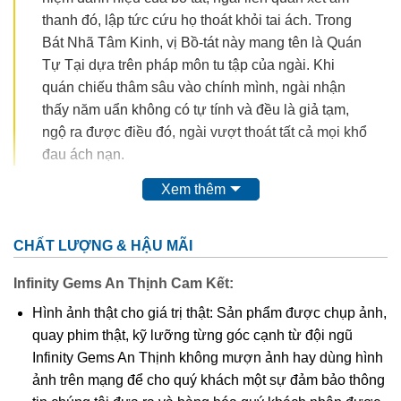
thanh đó, lập tức cứu họ thoát khỏi tai ách. Trong
Bát Nhã Tâm Kinh, vị Bồ-tát này mang tên là Quán
Tự Tại dựa trên pháp môn tu tập của ngài. Khi
quán chiếu thâm sâu vào chính mình, ngài nhận
thấy năm uẩn không có tự tính và đều là giả tạm,
ngộ ra được điều đó, ngài vượt thoát tất cả mọi khổ
đau ách nạn.
Xem thêm
CHẤT LƯỢNG & HẬU MÃI
Infinity Gems An Thịnh Cam Kết:
Hình ảnh thật cho giá trị thật: Sản phẩm được chụp ảnh,
quay phim thật, kỹ lưỡng từng góc cạnh từ đội ngũ
Infinity Gems An Thịnh không mượn ảnh hay dùng hình
ảnh trên mạng để cho quý khách một sự đảm bảo thông