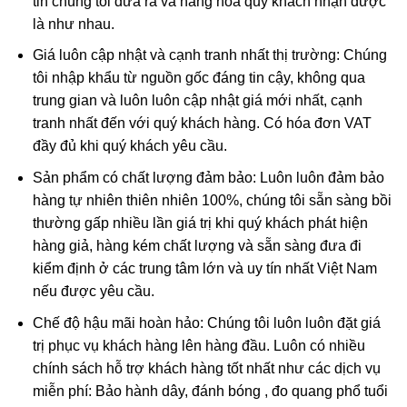
tin chúng tôi đưa ra và hàng hóa quý khách nhận được
Quan Thế Âm Bồ Tát
là như nhau.
Giá luôn cập nhật và cạnh tranh nhất thị trường: Chúng
Quan Thế Âm Bồ Tát
được nhắc đến trong kinh phật là
tôi nhập khẩu từ nguồn gốc đáng tin cậy, không qua
người có thần lực nhất, chỉ đứng sau Phật Tổ. Quan Thế
trung gian và luôn luôn cập nhật giá mới nhất, cạnh
Âm Bồ Tát luôn đi khắp thế gian, phổ độ tất thảy chúng
tranh nhất đến với quý khách hàng. Có hóa đơn VAT
sinh thoát khỏi khổ nạn bi ai.
đầy đủ khi quý khách yêu cầu.
Trong phong thủy, mang bên mình Mặt dây Phật Bà Quan
Sản phẩm có chất lượng đảm bảo: Luôn luôn đảm bảo
Âm Ngọc Jade có công dụng:
hàng tự nhiên thiên nhiên 100%, chúng tôi sẵn sàng bồi
thường gấp nhiều lần giá trị khi quý khách phát hiện
Hình tượng Quan Thế Âm Bồ Tát là biểu tượng của
hàng giả, hàng kém chất lượng và sẵn sàng đưa đi
điểm lành, lòng từ bi bác ái, hóa giải hung khí cho gia
kiểm định ở các trung tâm lớn và uy tín nhất Việt Nam
chủ.
nếu được yêu cầu.
Là lá bùa cầu bình an, may mắn, cầu chúc vạn sự như
Chế độ hậu mãi hoàn hảo: Chúng tôi luôn luôn đặt giá
ý.
trị phục vụ khách hàng lên hàng đầu. Luôn có nhiều
Tránh bị kẻ tiểu nhân hãm hại; tránh sự rủi ro, bất hạnh
chính sách hỗ trợ khách hàng tốt nhất như các dịch vụ
xảy ra.
miễn phí: Bảo hành dây, đánh bóng , đo quang phổ tuổi