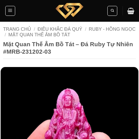
Skip
to
content
TRANG CHỦ
/
ĐIÊU KHẮC ĐÁ QUÝ
/
RUBY - HỒNG NGỌC
/
MẶT QUAN THẾ ÂM BỒ TÁT
Mặt Quan Thế Âm Bồ Tát – Đá Ruby Tự Nhiên
#MRB-231202-03