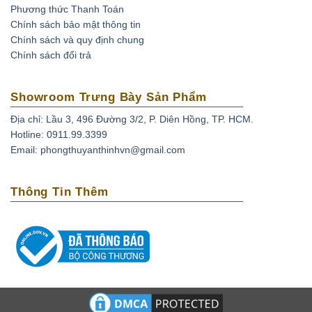
Phương thức Thanh Toán
Ruby được xử lý nhiệt (Ruby nung):
Đá sau khi khai
Chính sách bảo mật thông tin
thác được nung để đốt cháy tạp chất và tăng độ sáng
Chính sách và quy định chung
bóng.
Chính sách đổi trả
Đá ruby phủ thủy tinh:
Đá ruby sau khi khai thác đem về
nung chung với thủy tinh và kim loại tạo màu để thủy
Showroom Trưng Bày Sản Phẩm
tinh len vào các khe nứt giúp tăng độ bóng và màu sắc
Địa chỉ: Lầu 3, 496 Đường 3/2, P. Diên Hồng, TP. HCM.
của đá.
Hotline: 0911.99.3399
Ruby nhuộm:
đá ruby được khai thác tự nhiên không
Email: phongthuyanthinhvn@gmail.com
đạt chất lượng được xử lý màu sắc bằng phương pháp
nhuộm.
Thông Tin Thêm
Ruby nhân tạo:
Ruby được tạo ra từ phòng thí nghiệm,
mô phỏng quá trình hình thành trong tự nhiên.
Ruby giả:
là loại được chế tác từ nhựa, thủy tinh và các
loại đá tổng hợp không có giá trị.