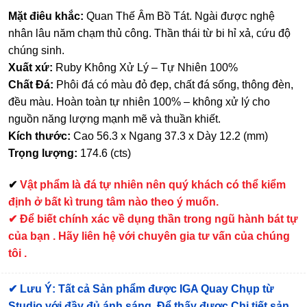
Mặt điêu khắc:
Quan Thế Âm Bồ Tát. Ngài được nghệ
nhân lâu năm chạm thủ công. Thần thái từ bi hỉ xả, cứu độ
chúng sinh.
Xuất xứ:
Ruby Không Xử Lý – Tự Nhiên 100%
Chất Đá:
Phôi đá có màu đỏ đẹp, chất đá sống, thông đèn,
đều màu. Hoàn toàn tự nhiên 100% – không xử lý cho
nguồn năng lượng mạnh mẽ và thuần khiết.
Kích thước:
Cao 56.3 x Ngang 37.3 x Dày 12.2 (mm)
Trọng lượng:
174.6 (cts)
✔
Vật phẩm là đá tự nhiên nên quý khách có thể kiểm
định ở bất kì trung tâm nào theo ý muốn.
✔ Để biết chính xác về dụng thần trong ngũ hành bát tự
của bạn . Hãy liên hệ với chuyên gia tư vấn của chúng
tôi .
✔
Lưu Ý: Tất cả Sản phẩm được IGA Quay Chụp từ
Studio với đầy đủ ánh sáng. Để thấy được Chi tiết sản