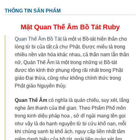
THÔNG TIN SẢN PHẨM
Mặt Quan Thế Âm Bồ Tát
Ruby
Quan Thế Âm Bồ Tát
là một vị Bồ-tát hiện thân cho
lòng từ bi của tất cả chư Phật. Được miêu tả trong
nhiều nền văn hóa khác nhau, cả thân nam lẫn thân
nữ, Quán Thế Âm là một trong những vị Bồ-tát
được tôn kính thờ phụng rộng rãi nhất trong Phật
giáo Đại thừa, cũng như không chính thức trong
Phật giáo Nguyên thủy.
Quan Thế
Âm
có nghĩa là quán chiếu, suy xét, lắng
nghe âm thanh của thế gian. Theo Phẩm Phổ môn
trong kinh diệu pháp hoa , sở dĩ ngài mang tên gọi
như vậy là do hạnh nguyện từ bi cứu khổ nạn, mỗi
khi chúng sanh bị khổ ách, nguy cấp liền nhất tâm
niệm danh hiệu của bồ tát, ngài liền quán xét âm