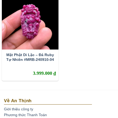
Những viên
ruby huyết bồ câu
sẽ có giá trị nhất.
Tính chất vật lý
Đá Ruby có độ cứng cao đạt 9/10 điểm trên thang độ cứng
Mohs ngang ngửa với sapphire , chúng chỉ kém kim
cương và moissanit.
-Về mặt tự nhiên Ruby có 2 loại: Ruby thịt và ruby sao
Mặt Phật Di Lặc – Đá Ruby
Tự Nhiên #MRB-240910-04
Ruby thịt: Loại đá thường, không có hiệu ứng ngôi sao
trên bề mặt.
3.999.000
₫
Ruby sao: Loại đá xuất hiện ngôi sao 6 cánh ở bề mặt
khi chiếu đèn pin.
-Về mặt xử lý, đá Ruby lại được chia thành các loại
Về An Thịnh
sau:
Giới thiệu công ty
Phương thức Thanh Toán
Ruby tự nhiên hoàn toàn (hay còn gọi là ruby sống)
: đá