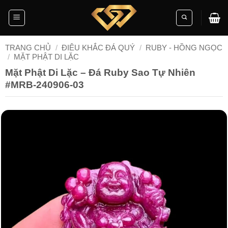
Skip
to
content
TRANG CHỦ
/
ĐIÊU KHẮC ĐÁ QUÝ
/
RUBY - HỒNG NGỌC
/
MẶT PHẬT DI LẶC
Mặt Phật Di Lặc – Đá Ruby Sao Tự Nhiên
#MRB-240906-03