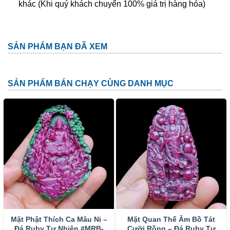
khác (Khi quý khách chuyển 100% giá trị hàng hóa)
Phật Di Lặc trong phong thủy
Ngày nay, Phật Di Lặc Đá Ruby được tạo hình nhiều kiểu
SẢN PHẨM BẠN ĐÃ XEM
khác nhau chứ không có 1 kiểu nhất định:
Phật Di Lặc nô đùa cùng bọn trẻ
SẢN PHẨM BÁN CHẠY CÙNG DANH MỤC
Phật Di Lặc kéo túi tiền
Phật Di Lặc tay cầm thỏi vàng
Phật Di Lặc ôm phiến đá
Phật Di Lặc dưới cây tùng, vác bao bố to phía sau
lưng…
Với mỗi tạo hình, Phật Di Lặc sẽ mang lại ý nghĩa riêng
nhưng vẫn không thể tách rời những ý nghĩa chung nhất:
Cuộc sống sung túc, con cháu đề huề, mang lại may mắn,
Mặt Phật Thích Ca Mâu Ni –
Mặt Quan Thế Âm Bồ Tát
sức khỏe tài lộc, thịnh vượng, niềm vui, hạnh phúc, ấm no,
Đá Ruby Tự Nhiên #MRB-
Cưỡi Rồng – Đá Ruby Tự