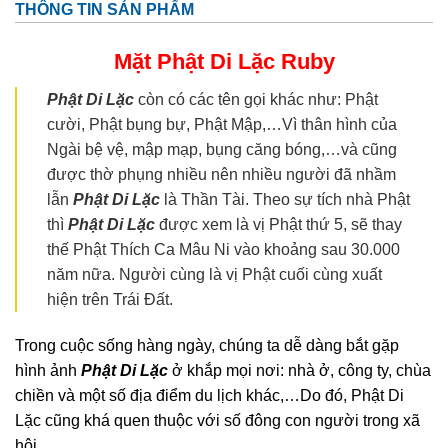
THÔNG TIN SẢN PHẨM
Mặt Phật Di Lặc
Ruby
Phật Di Lặc
còn có các tên gọi khác như: Phật
cười, Phật bụng bự, Phật Mập,…Vì thân hình của
Ngài bệ vệ, mập mạp, bụng căng bóng,…và cũng
được thờ phụng nhiều nên nhiều người đã nhầm
lẫn
Phật Di Lặc
là Thần Tài. Theo sự tích nhà Phật
thì
Phật Di Lặc
được xem là vị Phật thứ 5, sẽ thay
thế Phật Thích Ca Mâu Ni vào khoảng sau 30.000
năm nữa. Người cùng là vị Phật cuối cùng xuất
hiện trên Trái Đất.
Trong cuộc sống hàng ngày, chúng ta dễ dàng bắt gặp
hình ảnh
Phật Di Lặc
ở khắp mọi nơi: nhà ở, công ty, chùa
chiền và một số địa điểm du lịch khác,…Do đó, Phật Di
Lặc cũng khá quen thuộc với số đông con người trong xã
hội.