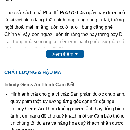
Theo sử sách nhà Phật thì
Phật Di Lặc
ngày nay được mô
tả lại với hình dáng: thân hình mập, ung dung tự tại, tướng
ngồi thoải mái, miệng luôn cười tươi, bụng căng phệ.
Chính vì vậy, con người luôn tin rằng thờ hay trưng bày Di
Lặc trong nhà sẽ mang lại niềm vui, hạnh phúc, sự giàu có,
khỏe mạnh, cuộc sống đủ đầy.
Xem thêm
Phật Di Lặc
cao quý, thiêng liêng,…nên chất liệu để các
nghệ nhân điêu khắc nên Ngài cũng quý và sang không
CHẤT LƯỢNG & HẬU MÃI
kém như: các loại gỗ quý, đá quý,…
Infinity Gems An Thịnh Cam Kết:
Ngoài tượng
Phật Di Lặc
to, chễm chệ được đặt tại tư gia,
Hình ảnh thật cho giá trị thật: Sản phẩm được chụp ảnh,
công ty, nơi công cộng thì hình ảnh Ngài cũng được điêu
quay phim thật, kỹ lưỡng từng góc cạnh từ đội ngũ
khắc tinh xảo trên nền mặt dây chuyền. Điều này giúp
Infinity Gems An Thịnh không mượn ảnh hay dùng hình
chúng ta có thể mang Phật bên mình mọi lúc mọi nơi để
ảnh trên mạng để cho quý khách một sự đảm bảo thông
phù hộ độ trì,…Và mặt dây chuyền
Phật Di Lặc
cũng được
tin chúng tôi đưa ra và hàng hóa quý khách nhận được
nhiều tín đồ kể cả tín ngưỡng Phật hay không tín ngưỡng