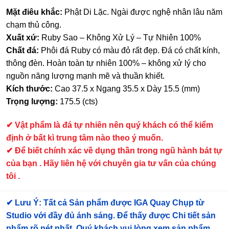
Mặt điêu khắc:
Phật Di Lặc. Ngài được nghệ nhân lâu năm
chạm thủ công.
Xuất xứ:
Ruby Sao – Không Xử Lý – Tự Nhiên 100%
Chất đá:
Phôi đá Ruby có màu đỏ rất đẹp. Đá có chất kính,
thông đèn. Hoàn toàn tự nhiên 100% – không xử lý cho
nguồn năng lượng mạnh mẽ và thuần khiết.
Kích thước:
Cao 37.5 x Ngang 35.5 x Dày 15.5 (mm)
Trọng lượng:
175.5 (cts)
✔
Vật phẩm là đá tự nhiên nên quý khách có thể kiểm
định ở bất kì trung tâm nào theo ý muốn.
✔ Để biết chính xác về dụng thần trong ngũ hành bát tự
của bạn . Hãy liên hệ với chuyên gia tư vấn của chúng
tôi .
✔
Lưu Ý: Tất cả Sản phẩm được IGA Quay Chụp từ
Studio với đầy đủ ánh sáng. Để thấy được Chi tiết sản
phẩm rõ nét nhất, Quý khách vui lòng xem sản phẩm