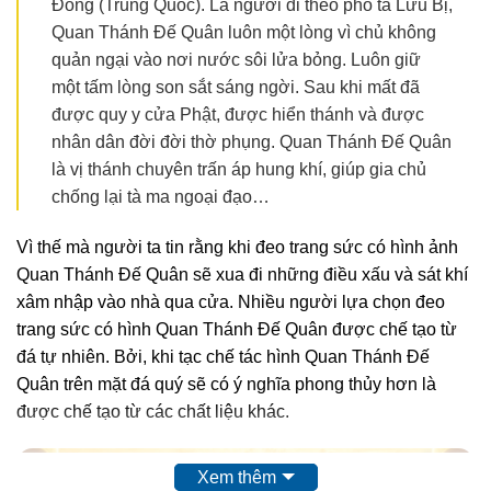
Đông (Trung Quốc). Là người đi theo phò tá Lưu Bị,
Quan Thánh Đế Quân luôn một lòng vì chủ không
quản ngại vào nơi nước sôi lửa bỏng. Luôn giữ
một tấm lòng son sắt sáng ngời. Sau khi mất đã
được quy y cửa Phật, được hiển thánh và được
nhân dân đời đời thờ phụng. Quan Thánh Đế Quân
là vị thánh chuyên trấn áp hung khí, giúp gia chủ
chống lại tà ma ngoại đạo…
Vì thế mà người ta tin rằng khi đeo trang sức có hình ảnh
Quan Thánh Đế Quân sẽ xua đi những điều xấu và sát khí
xâm nhập vào nhà qua cửa. Nhiều người lựa chọn đeo
trang sức có hình Quan Thánh Đế Quân được chế tạo từ
đá tự nhiên. Bởi, khi tạc chế tác hình Quan Thánh Đế
Quân trên mặt đá quý sẽ có ý nghĩa phong thủy hơn là
được chế tạo từ các chất liệu khác.
Xem thêm