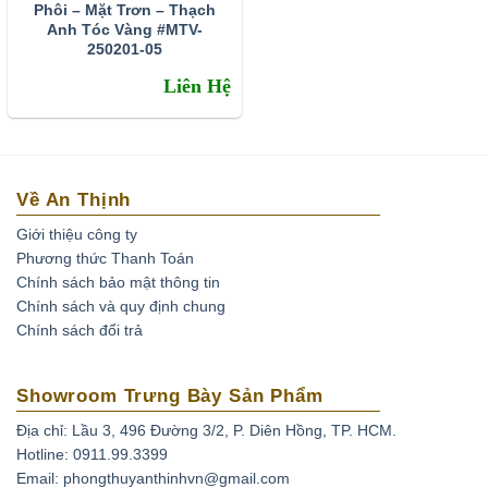
Phôi – Mặt Trơn – Thạch
Anh Tóc Vàng #MTV-
250201-05
Liên Hệ
Về An Thịnh
Giới thiệu công ty
Phương thức Thanh Toán
Chính sách bảo mật thông tin
Ở Việt Nam đá thạch anh tóc vàng phân bố khá ít. Thông
Chính sách và quy định chung
thường lượng này tìm thấy ở các mỏ khoáng sản ở tỉnh
Chính sách đổi trả
Thanh Hóa, Yên Bái, Gia Lai, Lâm Đồng. Và thạch anh tóc
tại VN đá còn kéo mây và tạm chất bên trong còn nhiều
Showroom Trưng Bày Sản Phẩm
chưa đủ độ để làm sản phẩm trang sức! Nguồn đá thạch
anh tóc xuất hiện nhiều tại VN chủ yếu là đá nhập khẩu từ
Địa chỉ: Lầu 3, 496 Đường 3/2, P. Diên Hồng, TP. HCM.
Nam Mỹ, Nam Phi…
Hotline: 0911.99.3399
Email: phongthuyanthinhvn@gmail.com