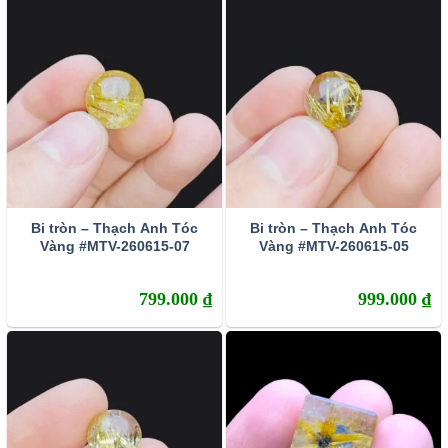
học tượng trưng cho hào quang ánh mặt trời mang
nguồn năng lượng tích cực được ứng dụng nhiều
trong chữa bệnh và phong thủy. Với ý nghĩa của tóc
vàng là biểu tượng của sự phát triển, sinh sản, sự
thịnh vượng, thăng tiến, giúp chủ nhân thăng hoa
trong đường tình duyên, hạnh phúc lứa đôi được
yên ấm, bền vững.
Bạn hãy cùng chúng tôi tìm về 3
sự thật đằng sau ý nghĩa của thạch anh tóc vàng!
cũng cách chọn vòng tay thạch anh tóc vàng chất
lượng chuẩn 100% tự nhiên.
Bi tròn – Thạch Anh Tóc
Bi tròn – Thạch Anh Tóc
Vàng #MTV-260615-07
Vàng #MTV-260615-05
799.000
₫
999.000
₫