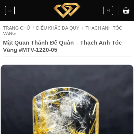
Skip
to
content
TRANG CHỦ
/
ĐIÊU KHẮC ĐÁ QUÝ
/
THẠCH ANH TÓC
VÀNG
Mặt Quan Thánh Đế Quân – Thạch Anh Tóc
Vàng #MTV-1220-05