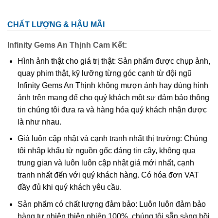
CHẤT LƯỢNG & HẬU MÃI
Infinity Gems An Thịnh Cam Kết:
Hình ảnh thật cho giá trị thật: Sản phẩm được chụp ảnh,
quay phim thật, kỹ lưỡng từng góc cạnh từ đội ngũ
Infinity Gems An Thịnh không mượn ảnh hay dùng hình
ảnh trên mạng để cho quý khách một sự đảm bảo thông
tin chúng tôi đưa ra và hàng hóa quý khách nhận được
là như nhau.
Quan Thánh Đế Quân
Giá luôn cập nhật và cạnh tranh nhất thị trường: Chúng
tôi nhập khẩu từ nguồn gốc đáng tin cậy, không qua
Quan Thánh Đế Quân trong phong thủy
trung gian và luôn luôn cập nhật giá mới nhất, cạnh
Đeo trang sức có hình ảnh Quan Thánh Đế Quân với vẻ
tranh nhất đến với quý khách hàng. Có hóa đơn VAT
mặt nghiêm nghị của ông sẽ xua đi những điều xấu và
đầy đủ khi quý khách yêu cầu.
sát khí xâm nhập vào nhà qua cửa.
Sản phẩm có chất lượng đảm bảo: Luôn luôn đảm bảo
Người ta tin rằng tất cả năng lượng âm đều không thể
hàng tự nhiên thiên nhiên 100%, chúng tôi sẵn sàng bồi