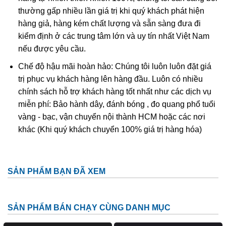
vào nhà nếu có sự hiện hữu của Quan Thánh Đế Quân.
thường gấp nhiều lần giá trị khi quý khách phát hiện
Hai người anh em của ông (Lưu Bị và Trương Phi)
hàng giả, hàng kém chất lượng và sẵn sàng đưa đi
cũng được xem là những hình ảnh may mắn.
kiểm định ở các trung tâm lớn và uy tín nhất Việt Nam
nếu được yêu cầu.
Ngoài ý nghĩa là biểu tượng phong thủy, thì đeo trang
sức có hình Quan Thánh Đế Quân có ý nghĩa góp phần
Chế độ hậu mãi hoàn hảo: Chúng tôi luôn luôn đặt giá
làm tăng thêm sự uy nghiêm, sang trọng cũng như tài
trị phục vụ khách hàng lên hàng đầu. Luôn có nhiều
lộc, thịnh vượng cho chủ nhân.
chính sách hỗ trợ khách hàng tốt nhất như các dịch vụ
miễn phí: Bảo hành dây, đánh bóng , đo quang phổ tuổi
Nên đeo trang sức có tượng quan công được chế tạo
vàng - bạc, vận chuyển nội thành HCM hoặc các nơi
từ đá tự nhiên. Như thế biểu tượng Quan Thánh Đế
khác (Khi quý khách chuyển 100% giá trị hàng hóa)
Quân sẽ có ý nghĩa phong thủy hơn là được chế tạo từ
những chất liệu khác.
Ý Nghĩa & Công Dụng Thạch Anh Tóc Vàng
SẢN PHẨM BẠN ĐÃ XEM
Thạch Anh Tóc Vàng
là một dòng đá cao cấp
trong dòng họ đá thạch anh tóc. Được nhiều người
SẢN PHẨM BÁN CHẠY CÙNG DANH MỤC
yêu thích bởi màu vàng kèm theo hiệu ứng quang