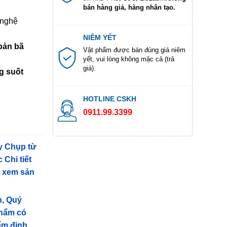
bán hàng giả, hàng nhân tạo.
 nghệ
NIÊM YẾT
 bản bã
Vật phẩm được bán đúng giá niêm
yết, vui lòng không mặc cả (trả
giá).
ng suốt
HOTLINE CSKH
0911.99.3399
y Chụp từ
 Chi tiết
g xem sản
n, Quý
phẩm có
iểm định