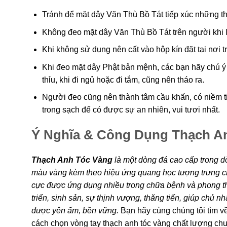
Tránh để mặt dây Văn Thù Bồ Tát tiếp xúc những t
Không đeo mặt dây Văn Thù Bồ Tát trên người khi 
Khi không sử dụng nên cất vào hộp kín đặt tại nơi t
Khi đeo mặt dây Phật bản mệnh, các bạn hãy chú ý
thỉu, khi đi ngủ hoặc đi tắm, cũng nên tháo ra.
Người đeo cũng nên thành tâm cầu khấn, có niềm ti
trong sạch để có được sự an nhiên, vui tươi nhất.
Ý Nghĩa & Công Dụng Thạch A
Thạch Anh Tóc Vàng
là một dòng đá cao cấp trong d
màu vàng kèm theo hiệu ứng quang học tượng trưng c
cực được ứng dụng nhiều trong chữa bệnh và phong thủ
triển, sinh sản, sự thịnh vượng, thăng tiến, giúp chủ 
được yên ấm, bền vững.
Bạn hãy cùng chúng tôi tìm về
cách chọn vòng tay thạch anh tóc vàng chất lượng ch