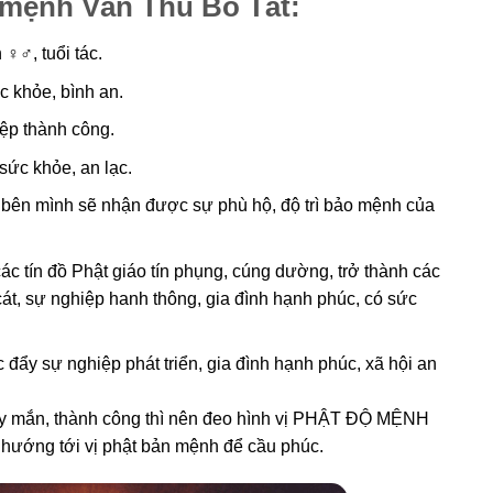
 mệnh Văn Thù Bồ Tát:
♀♂, tuổi tác.
 khỏe, bình an.
ệp thành công.
sức khỏe, an lạc.
bên mình sẽ nhận được sự phù hộ, độ trì bảo mệnh của
c tín đồ Phật giáo tín phụng, cúng dường, trở thành các
cát, sự nghiệp hanh thông, gia đình hạnh phúc, có sức
 đẩy sự nghiệp phát triển, gia đình hạnh phúc, xã hội an
may mắn, thành công thì nên đeo hình vị PHẬT ĐỘ MỆNH
g hướng tới vị phật bản mệnh để cầu phúc.