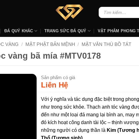
Tìm
kiếm:
ĐÁ QUÝ KHÁC
TRANG SỨC ĐÁ QUÝ
VẬT PHẨM PHONG 
ÓC VÀNG
/
MẶT PHẬT BẢN MỆNH
/
MẶT VĂN THÙ BỒ TÁT
óc vàng bã mía #MTV0178
Sản phẩm có giá
Liên Hệ
Với ý nghĩa và tác dụng đặc biệt trong phon
như trong sức khỏe. Thạch anh tóc vàng đượ
đến như một loại đá mang lại bình an, may 
đó kích hoạt công danh tài lộc – thịnh vượng
những người có dụng thần là
Kim (Tương 
Thổ (Tương sinh)
.