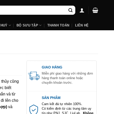
THUỶ
BỘ SƯU TẬP
THANH TOÁN
LIÊN HỆ
GIAO HÀNG
Miễn phí giao hàng với những đơn
hàng thanh toán online hoặc
g thủy cũng
chuyển khoản trước.
c biết
mắn và từ
SẢN PHẨM
 đi lên cho
Cam kết đá tự nhiên 100%.
hợp)
và
Có kiểm định từ các trung tâm uy
tín như PNJ, SJC, LiuLab...
Không