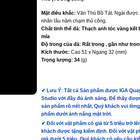
Mặt điêu khắc:
Văn Thù Bồ Tát. Ngài được
nhân lâu năm chạm thủ công.
Chất tinh thể đá: Thạch anh tóc vàng kết
mía
Độ trong của đá: Rất trong , gần như tro
Kích thước:
Cao 51 x Ngang 32 (mm)
Trọng lượng: 34
(g)
✔
Lưu Ý: Tất cả Sản phẩm được IGA Qua
Studio với đầy đủ ánh sáng. Để thấy được
sản phẩm rõ nét nhất, Quý khách vui lòn
phẩm dưới ánh nắng mặt trời.
✔
Đối với vật phẩm có giá từ 5 triệu trở lê
khách được tặng kiểm định
. Đối với vật 
giá dưới 5 triệu, Quý khách có yêu cầu k