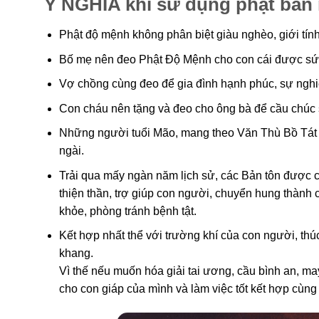
Ý NGHĨA khi sử dụng phật bản
Phật độ mệnh không phân biệt giàu nghèo, giới tính 
Bố mẹ nên đeo Phật Độ Mệnh cho con cái được sức
Vợ chồng cùng đeo để gia đình hạnh phúc, sự nghi
Con cháu nên tặng và đeo cho ông bà để cầu chúc 
Những người tuổi Mão, mang theo Văn Thù Bồ Tát 
ngài.
Trải qua mấy ngàn năm lịch sử, các Bản tôn được cá
thiện thần, trợ giúp con người, chuyển hung thành 
khỏe, phòng tránh bệnh tật.
Kết hợp nhất thể với trường khí của con người, thúc
khang.
Vì thế nếu muốn hóa giải tai ương, cầu bình an, 
cho con giáp của mình và làm việc tốt kết hợp cùn