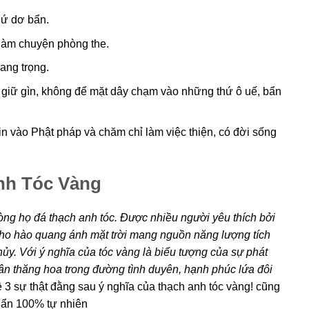
hứ dơ bẩn.
làm chuyện phòng the.
rang trọng.
 giữ gìn, không để mặt dây chạm vào những thứ ô uế, bẩn
n vào Phật pháp và chăm chỉ làm việc thiện, có đời sống
nh Tóc Vàng
òng họ đá thạch anh tóc. Được nhiều người yêu thích bởi
ho hào quang ánh mặt trời mang nguồn năng lượng tích
y. Với ý nghĩa của tóc vàng là biểu tượng của sự phát
nhân thăng hoa trong đường tình duyên, hạnh phúc lứa đôi
 3 sự thật đằng sau ý nghĩa của thạch anh tóc vàng! cũng
uẩn 100% tự nhiên