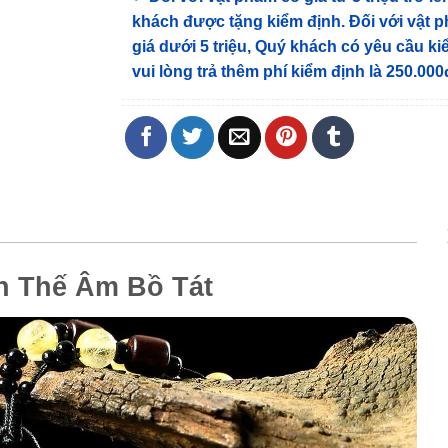
khách được tặng kiểm định
. Đối với vật 
giá dưới 5 triệu, Quý khách có yêu cầu k
vui lòng trả thêm phí kiểm định là 250.000
n Thế Âm Bồ Tát