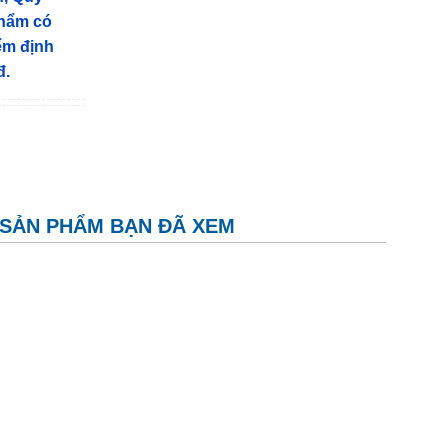
phẩm có
iểm định
đ.
SẢN PHẨM BẠN ĐÃ XEM