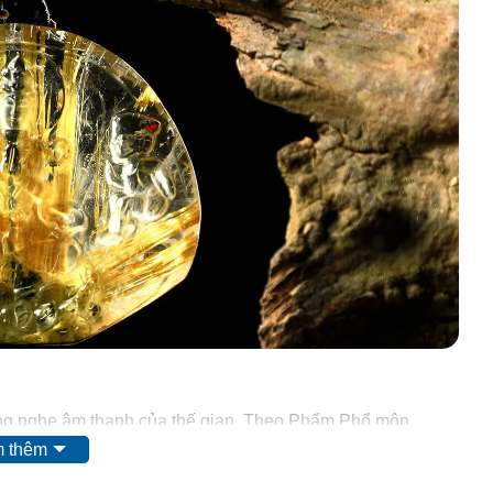
lắng nghe âm thanh của thế gian. Theo Phẩm Phổ môn
i như vậy là do hạnh nguyện từ bi cứu khổ nạn, mỗi khi
 thêm
m danh hiệu của bồ tát, ngài liền quán xét âm thanh đó,