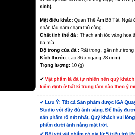
sinh)
.
Mặt điêu khắc:
Quan Thế Âm Bồ Tát. Ngài 
nhân lâu năm chạm thủ công.
Chất tinh thể đá :
Thạch anh tóc vàng hoa th
bã mía
Độ trong của đá :
Rất trong , gần như trong
Kích thước:
cao 36 x ngang 28 (mm)
Trọng lượng:
10 (g)
✔
Vật phẩm là đá tự nhiên nên quý khách
kiểm định ở bất kì trung tâm nào theo ý 
✔
Lưu Ý: Tất cả Sản phẩm được IGA Qua
Studio với đầy đủ ánh sáng. Để thấy được
sản phẩm rõ nét nhất, Quý khách vui lòn
phẩm dưới ánh nắng mặt trời.
✔
Đối với vật phẩm có giá từ 5 triệu trở lê