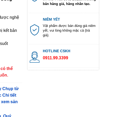
bán hàng giả, hàng nhân tạo.
được nghệ
NIÊM YẾT
Vật phẩm được bán đúng giá niêm
ị kết bản
yết, vui lòng không mặc cả (trả
giá).
 suố
t
HOTLINE CSKH
0911.99.3399
 có thể
muốn.
y Chụp từ
 Chi tiết
g xem sản
n, Quý