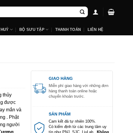
THUỶ
BỘ SƯU TẬP
THANH TOÁN
LIÊN HỆ
GIAO HÀNG
Miễn phí giao hàng với những đơn
hàng thanh toán online hoặc
g thủy
chuyển khoản trước.
ng được
may mắn và
SẢN PHẨM
ợng . Phật
Cam kết đá tự nhiên 100%.
ững người
Có kiểm định từ các trung tâm uy
(Tương
tín như PNJ, SJC, LiuLab...
Không