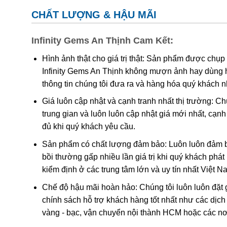
lập tức cứu họ thoát khỏi tai ách.
CHẤT LƯỢNG & HẬU MÃI
Ý Nghĩa & Công Dụ
Infinity Gems An Thịnh Cam Kết:
Thạch Anh Tóc Vàng
là một dòng đá cao cấp trong d
Hình ảnh thật cho giá trị thật: Sản phẩm được chụp
màu vàng kèm theo hiệu ứng quang học tượng trưng c
Infinity Gems An Thịnh không mượn ảnh hay dùng 
cực được ứng dụng nhiều trong chữa bệnh và phong thủ
thông tin chúng tôi đưa ra và hàng hóa quý khách 
triển, sinh sản, sự thịnh vượng, thăng tiến, giúp chủ 
Giá luôn cập nhật và cạnh tranh nhất thị trường: C
được yên ấm, bền vững.
Bạn hãy cùng chúng tôi tìm về
trung gian và luôn luôn cập nhật giá mới nhất, cạ
cách chọn vòng tay thạch anh tóc vàng chất lượng ch
đủ khi quý khách yêu cầu.
Sản phẩm có chất lượng đảm bảo: Luôn luôn đảm bả
bồi thường gấp nhiều lần giá trị khi quý khách phá
kiểm định ở các trung tâm lớn và uy tín nhất Việt 
Chế độ hậu mãi hoàn hảo: Chúng tôi luôn luôn đặt 
chính sách hỗ trợ khách hàng tốt nhất như các dịch
vàng - bạc, vận chuyển nội thành HCM hoặc các nơ