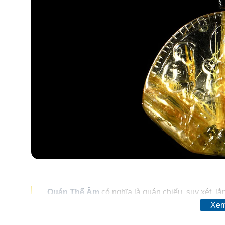
Quán Thế Âm
có nghĩa là quán chiếu, suy xét, 
trong kinh diệu pháp hoa , sở dĩ ngài mang tên gọ
Xem
chúng sanh bị khổ ách, nguy cấp liền nhất tâm niệ