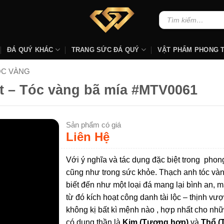
Tìm
kiếm:
ĐÁ QUÝ KHÁC
TRANG SỨC ĐÁ QUÝ
VẬT PHẨM PHONG 
ÓC VÀNG
t – Tóc vàng bã mía #MTV0061
Sản phẩm có giá
Liên Hệ
Với ý nghĩa và tác dụng đặc biệt trong phon
cũng như trong sức khỏe. Thạch anh tóc và
biết đến như một loại đá mang lại bình an, 
từ đó kích hoạt công danh tài lộc – thịnh vư
không kị bất kì mệnh nào , hợp nhất cho nh
có dụng thần là
Kim (Tương hợp)
và
Thổ 