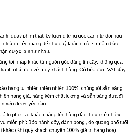
ng Thạch Anh Tóc Vàng
òng họ đá thạch anh tóc. Được nhiều người yêu thích bởi
 ảnh, quay phim thật, kỹ lưỡng từng góc cạnh từ đội ngũ
ho hào quang ánh mặt trời mang nguồn năng lượng tích
hình ảnh trên mạng để cho quý khách một sự đảm bảo
y. Với ý nghĩa của tóc vàng là biểu tượng của sự phát
nhận được là như nhau.
nhân thăng hoa trong đường tình duyên, hạnh phúc lứa đôi
húng tôi nhập khẩu từ nguồn gốc đáng tin cậy, không qua
 3 sự thật đằng sau ý nghĩa của thạch anh tóc vàng! cũng
nh tranh nhất đến với quý khách hàng. Có hóa đơn VAT đầy
uẩn 100% tự nhiên
o hàng tự nhiên thiên nhiên 100%, chúng tôi sẵn sàng
t hiện hàng giả, hàng kém chất lượng và sẵn sàng đưa đi
Nam nếu được yêu cầu.
giá trị phục vụ khách hàng lên hàng đầu. Luôn có nhiều
 vụ miễn phí: Bảo hành dây, đánh bóng , đo quang phổ tuổi
i khác (Khi quý khách chuyển 100% giá trị hàng hóa)