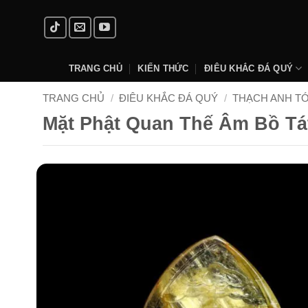
Skip
to
content
TRANG CHỦ
KIẾN THỨC
ĐIÊU KHẮC ĐÁ QUÝ
TRANG CHỦ
/
ĐIÊU KHẮC ĐÁ QUÝ
/
THẠCH ANH T
Mặt Phật Quan Thế Âm Bồ Tá