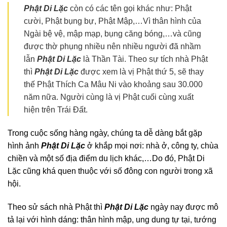
Phật Di Lặc
còn có các tên gọi khác như: Phật
cười, Phật bụng bự, Phật Mập,…Vì thân hình của
Ngài bệ vệ, mập mạp, bụng căng bóng,…và cũng
được thờ phụng nhiều nên nhiều người đã nhầm
lẫn
Phật Di Lặc
là Thần Tài. Theo sự tích nhà Phật
thì
Phật Di Lặc
được xem là vị Phật thứ 5, sẽ thay
thế Phật Thích Ca Mâu Ni vào khoảng sau 30.000
năm nữa. Người cùng là vị Phật cuối cùng xuất
hiện trên Trái Đất.
Trong cuộc sống hàng ngày, chúng ta dễ dàng bắt gặp
hình ảnh
Phật Di Lặc
ở khắp mọi nơi: nhà ở, công ty, chùa
chiền và một số địa điểm du lịch khác,…Do đó, Phật Di
Lặc cũng khá quen thuộc với số đông con người trong xã
hội.
Theo sử sách nhà Phật thì
Phật Di Lặc
ngày nay được mô
tả lại với hình dáng: thân hình mập, ung dung tự tại, tướng