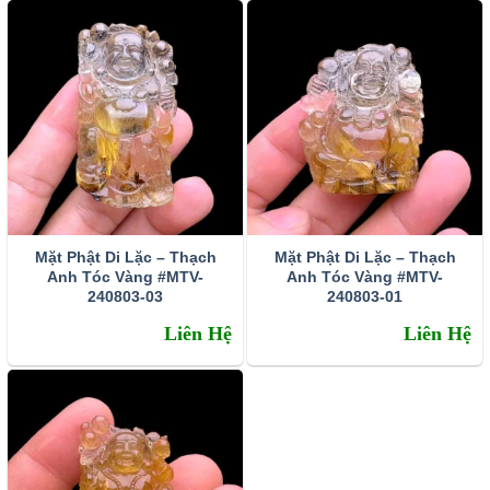
thịnh vượng, thăng tiến, giúp chủ nhân thăng hoa
trong đường tình duyên, hạnh phúc lứa đôi được
yên ấm, bền vững.
Bạn hãy cùng chúng tôi tìm về 3
sự thật đằng sau ý nghĩa của thạch anh tóc vàng!
cũng cách chọn vòng tay thạch anh tóc vàng chất
lượng chuẩn 100% tự nhiên.
Mặt Phật Di Lặc – Thạch
Mặt Phật Di Lặc – Thạch
Anh Tóc Vàng #MTV-
Anh Tóc Vàng #MTV-
240803-03
240803-01
Liên Hệ
Liên Hệ