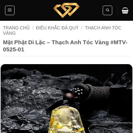
Skip
to
content
TRANG CHỦ
/
ĐIÊU KHẮC ĐÁ QUÝ
/
THẠCH ANH TÓC
VÀNG
Mặt Phật Di Lặc – Thạch Anh Tóc Vàng #MTV-
0525-01