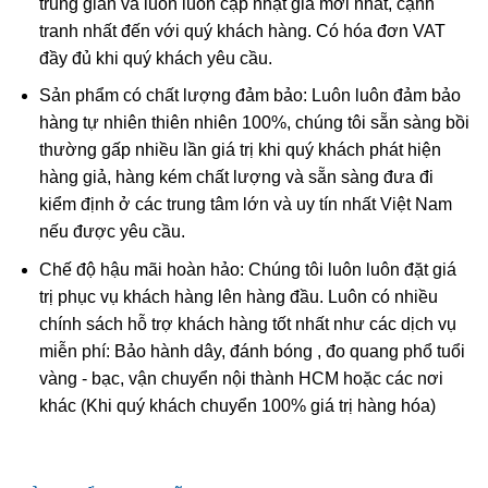
trung gian và luôn luôn cập nhật giá mới nhất, cạnh
tranh nhất đến với quý khách hàng. Có hóa đơn VAT
đầy đủ khi quý khách yêu cầu.
Sản phẩm có chất lượng đảm bảo: Luôn luôn đảm bảo
hàng tự nhiên thiên nhiên 100%, chúng tôi sẵn sàng bồi
thường gấp nhiều lần giá trị khi quý khách phát hiện
hàng giả, hàng kém chất lượng và sẵn sàng đưa đi
kiểm định ở các trung tâm lớn và uy tín nhất Việt Nam
nếu được yêu cầu.
Phật Di Lặc trong phong thủy
Chế độ hậu mãi hoàn hảo: Chúng tôi luôn luôn đặt giá
Ngày nay, Phật Di Lặc Đá Ruby được tạo hình nhiều kiểu
trị phục vụ khách hàng lên hàng đầu. Luôn có nhiều
khác nhau chứ không có 1 kiểu nhất định:
chính sách hỗ trợ khách hàng tốt nhất như các dịch vụ
miễn phí: Bảo hành dây, đánh bóng , đo quang phổ tuổi
Phật Di Lặc nô đùa cùng bọn trẻ
vàng - bạc, vận chuyển nội thành HCM hoặc các nơi
Phật Di Lặc kéo túi tiền
khác (Khi quý khách chuyển 100% giá trị hàng hóa)
Phật Di Lặc tay cầm thỏi vàng
Phật Di Lặc ôm phiến đá