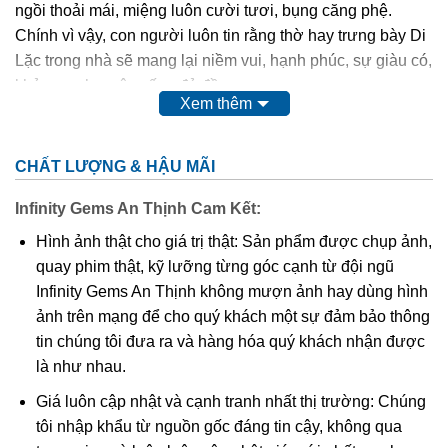
ngồi thoải mái, miệng luôn cười tươi, bụng căng phệ.
Chính vì vậy, con người luôn tin rằng thờ hay trưng bày Di
Lặc trong nhà sẽ mang lại niềm vui, hạnh phúc, sự giàu có,
khỏe mạnh, cuộc sống đủ đầy.
Xem thêm
Phật Di Lặc
cao quý, thiêng liêng,…nên chất liệu để các
nghệ nhân điêu khắc nên Ngài cũng quý và sang không
CHẤT LƯỢNG & HẬU MÃI
kém như: các loại gỗ quý, đá quý,…
Infinity Gems An Thịnh Cam Kết:
Ngoài tượng
Phật Di Lặc
to, chễm chệ được đặt tại tư gia,
Hình ảnh thật cho giá trị thật: Sản phẩm được chụp ảnh,
công ty, nơi công cộng thì hình ảnh Ngài cũng được điêu
quay phim thật, kỹ lưỡng từng góc cạnh từ đội ngũ
khắc tinh xảo trên nền mặt dây chuyền. Điều này giúp
Infinity Gems An Thịnh không mượn ảnh hay dùng hình
chúng ta có thể mang Phật bên mình mọi lúc mọi nơi để
ảnh trên mạng để cho quý khách một sự đảm bảo thông
phù hộ độ trì,…Và mặt dây chuyền
Phật Di Lặc
cũng được
tin chúng tôi đưa ra và hàng hóa quý khách nhận được
nhiều tín đồ kể cả tín ngưỡng Phật hay không tín ngưỡng
là như nhau.
đều ưa chuộng.
Giá luôn cập nhật và cạnh tranh nhất thị trường: Chúng
tôi nhập khẩu từ nguồn gốc đáng tin cậy, không qua