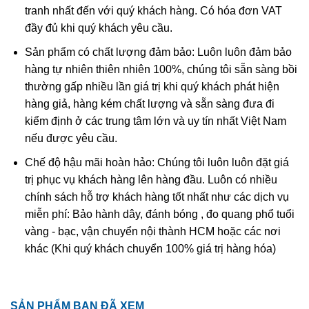
tranh nhất đến với quý khách hàng. Có hóa đơn VAT
đầy đủ khi quý khách yêu cầu.
Sản phẩm có chất lượng đảm bảo: Luôn luôn đảm bảo
hàng tự nhiên thiên nhiên 100%, chúng tôi sẵn sàng bồi
thường gấp nhiều lần giá trị khi quý khách phát hiện
hàng giả, hàng kém chất lượng và sẵn sàng đưa đi
kiểm định ở các trung tâm lớn và uy tín nhất Việt Nam
nếu được yêu cầu.
Phật Di Lặc
Chế độ hậu mãi hoàn hảo: Chúng tôi luôn luôn đặt giá
trị phục vụ khách hàng lên hàng đầu. Luôn có nhiều
Phật Di Lặc trong phong thủy
chính sách hỗ trợ khách hàng tốt nhất như các dịch vụ
Ngày nay, Phật Di Lặc Đá Ruby được tạo hình nhiều kiểu
miễn phí: Bảo hành dây, đánh bóng , đo quang phổ tuổi
khác nhau chứ không có 1 kiểu nhất định:
vàng - bạc, vận chuyển nội thành HCM hoặc các nơi
khác (Khi quý khách chuyển 100% giá trị hàng hóa)
Phật Di Lặc nô đùa cùng bọn trẻ
Phật Di Lặc kéo túi tiền
Phật Di Lặc tay cầm thỏi vàng
SẢN PHẨM BẠN ĐÃ XEM