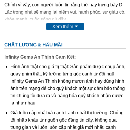
Chính vì vậy, con người luôn tin rằng thờ hay trưng bày Di
Lặc trong nhà sẽ mang lại niềm vui, hạnh phúc, sự giàu có,
khỏe mạnh, cuộc sống đủ đầy.
Xem thêm
Phật Di Lặc
cao quý, thiêng liêng,…nên chất liệu để các
nghệ nhân điêu khắc nên Ngài cũng quý và sang không
CHẤT LƯỢNG & HẬU MÃI
kém như: các loại gỗ quý, đá quý,…
Infinity Gems An Thịnh Cam Kết:
Ngoài tượng
Phật Di Lặc
to, chễm chệ được đặt tại tư gia,
Hình ảnh thật cho giá trị thật: Sản phẩm được chụp ảnh,
công ty, nơi công cộng thì hình ảnh Ngài cũng được điêu
quay phim thật, kỹ lưỡng từng góc cạnh từ đội ngũ
khắc tinh xảo trên nền mặt dây chuyền. Điều này giúp
Infinity Gems An Thịnh không mượn ảnh hay dùng hình
chúng ta có thể mang Phật bên mình mọi lúc mọi nơi để
ảnh trên mạng để cho quý khách một sự đảm bảo thông
phù hộ độ trì,…Và mặt dây chuyền
Phật Di Lặc
cũng được
tin chúng tôi đưa ra và hàng hóa quý khách nhận được
nhiều tín đồ kể cả tín ngưỡng Phật hay không tín ngưỡng
là như nhau.
đều ưa chuộng.
Giá luôn cập nhật và cạnh tranh nhất thị trường: Chúng
tôi nhập khẩu từ nguồn gốc đáng tin cậy, không qua
trung gian và luôn luôn cập nhật giá mới nhất, cạnh