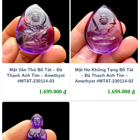
ametit tinh kết tinh gầm Santa Cruz phía
nam
Brasil
được trưng bày tại triển lãm năm 1902
ở
Düsseldorf
,
Đức
. Ở Việt Nam, đá thạch anh tím
được tìm thấy tại các tỉnh: Vũng Tàu, Gia Lai,
Thanh Hóa.
Mặt Văn Thù Bồ Tát – Đá
Mặt Hư Không Tạng Bồ Tát
Thạch Anh Tím – Amethyst
– Đá Thạch Anh Tím –
#MTAT-230114-03
Amethyst #MTAT-230114-02
1.699.000
₫
1.699.000
₫
Thạch Anh Tím Amethyst