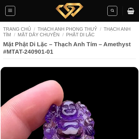
Skip
to
content
TRANG CHỦ
/
THẠCH ANH PHONG THUỶ
/
THẠCH ANH
TÍM
/
MẶT DÂY CHUYỀN
/
PHẬT DI LẶC
Mặt Phật Di Lặc – Thạch Anh Tím – Amethyst
#MTAT-240901-01