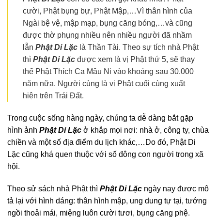
cười, Phật bụng bự, Phật Mập,…Vì thân hình của
Ngài bệ vệ, mập mạp, bụng căng bóng,…và cũng
được thờ phụng nhiều nên nhiều người đã nhầm
lẫn
Phật Di Lặc
là Thần Tài. Theo sự tích nhà Phật
thì
Phật Di Lặc
được xem là vị Phật thứ 5, sẽ thay
thế Phật Thích Ca Mâu Ni vào khoảng sau 30.000
năm nữa. Người cùng là vị Phật cuối cùng xuất
hiện trên Trái Đất.
Trong cuộc sống hàng ngày, chúng ta dễ dàng bắt gặp
hình ảnh
Phật Di Lặc
ở khắp mọi nơi: nhà ở, công ty, chùa
chiền và một số địa điểm du lịch khác,…Do đó, Phật Di
Lặc cũng khá quen thuộc với số đông con người trong xã
hội.
Theo sử sách nhà Phật thì
Phật Di Lặc
ngày nay được mô
tả lại với hình dáng: thân hình mập, ung dung tự tại, tướng
ngồi thoải mái, miệng luôn cười tươi, bụng căng phệ.