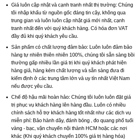
Giá luôn cập nhật và cạnh tranh nhất thị trường: Chúng
tôi nhập khẩu từ nguồn gốc đáng tin cậy, không qua
trung gian và luôn luôn cập nhật giá mới nhất, cạnh
tranh nhất đến với quý khách hàng. Có hóa đơn VAT
đầy đủ khi quý khách yêu cầu.
Sản phẩm có chất lượng đảm bảo: Luôn luôn đảm bảo
hàng tự nhiên thiên nhiên 100%, chúng tôi sẵn sàng bồi
thường gấp nhiều lần giá trị khi quý khách phát hiện
hàng giả, hàng kém chất lượng và sẵn sàng đưa đi
kiểm định ở các trung tâm lớn và uy tín nhất Việt Nam
nếu được yêu cầu.
Chế độ hậu mãi hoàn hảo: Chúng tôi luôn luôn đặt giá
A Di Đà được thế gian hình tượng hóa thành vị Phật của thế giới
trị phục vụ khách hàng lên hàng đầu. Luôn có nhiều
Tây phương cực lạc, nơi chỉ có vui mà không có khổ
chính sách hỗ trợ khách hàng tốt nhất như các dịch vụ
miễn phí: Bảo hành dây, đánh bóng , đo quang phổ tuổi
Ý NGHĨA khi sử dụng phật bản mệnh A Di Đà
vàng - bạc, vận chuyển nội thành HCM hoặc các nơi
khác (Khi quý khách chuyển 100% giá trị hàng hóa)
Phật A Di Đà là vị phật xuất hiện và được tôn sùng trong