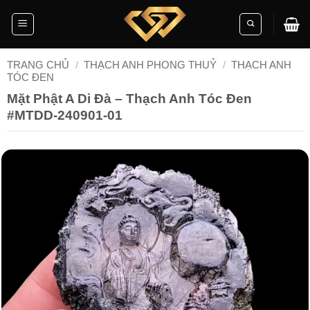
Skip
to
content
TRANG CHỦ
/
THẠCH ANH PHONG THUỶ
/
THẠCH ANH
TÓC ĐEN
Mặt Phật A Di Đà – Thạch Anh Tóc Đen
#MTDD-240901-01