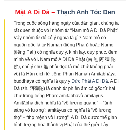
Mặt A Di Đà
–
Thạch Anh Tóc Đen
Trong cuộc sống hàng ngày của dân gian, chúng ta
rất quen thuộc với nhóm từ “Nam mô A Di Đà Phật”
Vậy nhóm từ đó có ý nghĩa là gì? Nam mô có
nguồn gốc là từ Namah (tiếng Phạn) hoặc Namo
(tiếng Pali) có nghĩa quy y, kính lạy, quy phục, đem
mình về với. Nam mô A Di Đà Phật (南 無 阿 彌 陀
佛), chú ý chữ 無 phải đọc là mô chứ không phải
vô) là Hán dịch từ tiếng Phạn Namah Amitabhàya
buddhàya có nghĩa là quy y
Đức Phật A Di Đà
. A Di
Đà (zh. 阿彌陀) là danh từ phiên âm có gốc từ hai
chữ trong tiếng Phạn: amitābhavà amitāyus.
Amitābha dịch nghĩa là “vô lượng quang” – “ánh
sáng vô lượng”; amitāyus có nghĩa là “vô lượng
thọ” – “thọ mệnh vô lượng”. A Di Đà được thế gian
hình tượng hóa thành vị Phật của thế giới Tây