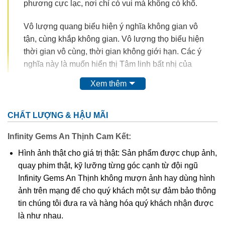
phương cực lạc, nơi chỉ có vui mà không có khổ.
Vô lượng quang biểu hiện ý nghĩa không gian vô
tận, cùng khắp không gian. Vô lượng thọ biểu hiện
thời gian vô cùng, thời gian không giới hạn. Các ý
nghĩa này là muốn hiển thị Tâm linh bất nhị của
Đạo Phật. Bất nhị cũng không phải là một, mà là
Xem thêm
không có số lượng. Cùng khắp không gian, cùng
khắp thời gian và không có số lượng, đó mới là ý
nghĩa thực sự của danh xưng A-Di Đà tức là vô
CHẤT LƯỢNG & HẬU MÃI
lượng quang, vô lượng thọ. Cùng khắp không gian,
Infinity Gems An Thịnh Cam Kết:
cùng khắp thời gian, không có số lượng cũng có
nghĩa là không có không gian, không có thời gian,
Hình ảnh thật cho giá trị thật: Sản phẩm được chụp ảnh,
không có số lượng, đó là vì Tâm như hư không vô
quay phim thật, kỹ lưỡng từng góc cạnh từ đội ngũ
sở hữu hay Phật tánh bất nhị, bất biến, bất sinh bất
Infinity Gems An Thịnh không mượn ảnh hay dùng hình
diệt, cũng có nghĩa là Niết Bàn (Nirvana).
ảnh trên mạng để cho quý khách một sự đảm bảo thông
tin chúng tôi đưa ra và hàng hóa quý khách nhận được
là như nhau.