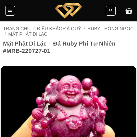
Skip
to
content
TRANG CHỦ
/
ĐIÊU KHẮC ĐÁ QUÝ
/
RUBY - HỒNG NGỌC
/
MẶT PHẬT DI LẶC
Mặt Phật Di Lặc – Đá Ruby Phi Tự Nhiên
#MRB-220727-01