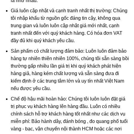
là như nhau.
đều ưa chuộng.
Giá luôn cập nhật và cạnh tranh nhất thị trường: Chúng
tôi nhập khẩu từ nguồn gốc đáng tin cậy, không qua
trung gian và luôn luôn cập nhật giá mới nhất, cạnh
tranh nhất đến với quý khách hàng. Có hóa đơn VAT
đầy đủ khi quý khách yêu cầu.
Sản phẩm có chất lượng đảm bảo: Luôn luôn đảm bảo
hàng tự nhiên thiên nhiên 100%, chúng tôi sẵn sàng bồi
thường gấp nhiều lần giá trị khi quý khách phát hiện
hàng giả, hàng kém chất lượng và sẵn sàng đưa đi
kiểm định ở các trung tâm lớn và uy tín nhất Việt Nam
Mặt Phật Di Lặc điêu khắc từ Ruby
nếu được yêu cầu.
Chế độ hậu mãi hoàn hảo: Chúng tôi luôn luôn đặt giá
Phật Di Lặc trong phong thủy
trị phục vụ khách hàng lên hàng đầu. Luôn có nhiều
chính sách hỗ trợ khách hàng tốt nhất như các dịch vụ
Ngày nay, Phật Di Lặc Đá Ruby được tạo hình nhiều kiểu
miễn phí: Bảo hành dây, đánh bóng , đo quang phổ tuổi
khác nhau chứ không có 1 kiểu nhất định:
vàng - bạc, vận chuyển nội thành HCM hoặc các nơi