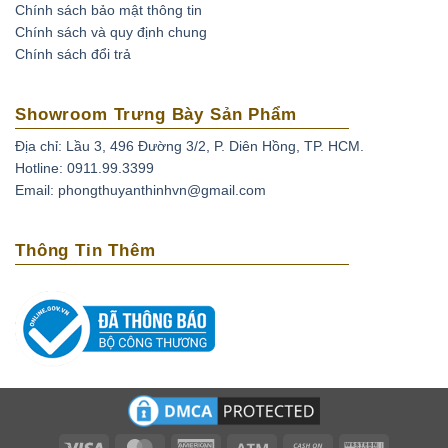
Chính sách bảo mật thông tin
nung chung với thủy tinh và kim loại tạo màu để thủy
Chính sách và quy định chung
tinh len vào các khe nứt giúp tăng độ bóng và màu sắc
Chính sách đổi trả
của đá.
Ruby nhuộm:
đá ruby được khai thác tự nhiên không
Showroom Trưng Bày Sản Phẩm
đạt chất lượng được xử lý màu sắc bằng phương pháp
Địa chỉ: Lầu 3, 496 Đường 3/2, P. Diên Hồng, TP. HCM.
nhuộm.
Hotline: 0911.99.3399
Ruby nhân tạo:
Ruby được tạo ra từ phòng thí nghiệm,
Email: phongthuyanthinhvn@gmail.com
mô phỏng quá trình hình thành trong tự nhiên.
Ruby giả:
là loại được chế tác từ nhựa, thủy tinh và các
Thông Tin Thêm
loại đá tổng hợp không có giá trị.
Visa
MasterCard
American
Atm
Cash
Western