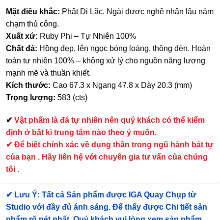
Mặt điêu khắc:
Phật Di Lặc. Ngài được nghệ nhân lâu năm
chạm thủ công.
Xuất xứ:
Ruby Phi – Tự Nhiên 100%
Chất đá:
Hồng đẹp, lên ngọc bóng loáng, thông đèn. Hoàn
toàn tự nhiên 100% – không xử lý cho nguồn năng lượng
mạnh mẽ và thuần khiết.
Kích thước:
Cao 67.3 x Ngang 47.8 x Dày 20.3 (mm)
Trọng lượng:
583 (cts)
✔
Vật phẩm là đá tự nhiên nên quý khách có thể kiểm
định ở bất kì trung tâm nào theo ý muốn.
✔ Để biết chính xác về dụng thần trong ngũ hành bát tự
của bạn . Hãy liên hệ với chuyên gia tư vấn của chúng
tôi .
✔
Lưu Ý: Tất cả Sản phẩm được IGA Quay Chụp từ
Studio với đầy đủ ánh sáng. Để thấy được Chi tiết sản
phẩm rõ nét nhất, Quý khách vui lòng xem sản phẩm