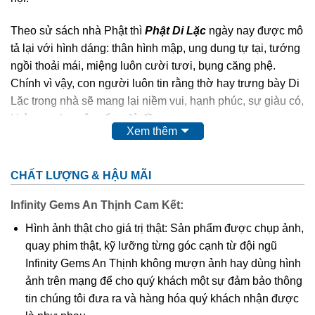
Theo sử sách nhà Phật thì
Phật Di Lặc
ngày nay được mô
tả lại với hình dáng: thân hình mập, ung dung tự tại, tướng
ngồi thoải mái, miệng luôn cười tươi, bụng căng phệ.
Chính vì vậy, con người luôn tin rằng thờ hay trưng bày Di
Lặc trong nhà sẽ mang lại niềm vui, hạnh phúc, sự giàu có,
khỏe mạnh, cuộc sống đủ đầy.
Xem thêm
Phật Di Lặc
cao quý, thiêng liêng,…nên chất liệu để các
nghệ nhân điêu khắc nên Ngài cũng quý và sang không
CHẤT LƯỢNG & HẬU MÃI
kém như: các loại gỗ quý, đá quý,…
Infinity Gems An Thịnh Cam Kết:
Ngoài tượng
Phật Di Lặc
to, chễm chệ được đặt tại tư gia,
Hình ảnh thật cho giá trị thật: Sản phẩm được chụp ảnh,
công ty, nơi công cộng thì hình ảnh Ngài cũng được điêu
quay phim thật, kỹ lưỡng từng góc cạnh từ đội ngũ
khắc tinh xảo trên nền mặt dây chuyền. Điều này giúp
Infinity Gems An Thịnh không mượn ảnh hay dùng hình
chúng ta có thể mang Phật bên mình mọi lúc mọi nơi để
ảnh trên mạng để cho quý khách một sự đảm bảo thông
phù hộ độ trì,…Và mặt dây chuyền
Phật Di Lặc
cũng được
tin chúng tôi đưa ra và hàng hóa quý khách nhận được
nhiều tín đồ kể cả tín ngưỡng Phật hay không tín ngưỡng