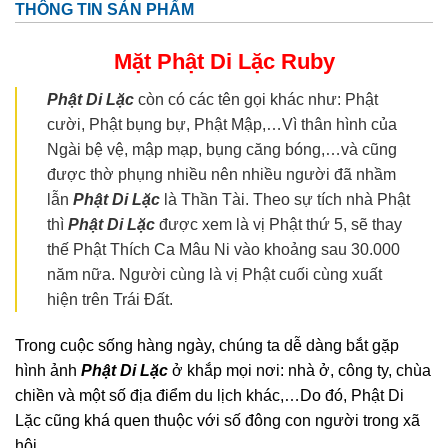
THÔNG TIN SẢN PHẨM
Mặt Phật Di Lặc
Ruby
Phật Di Lặc
còn có các tên gọi khác như: Phật
cười, Phật bụng bự, Phật Mập,…Vì thân hình của
Ngài bệ vệ, mập mạp, bụng căng bóng,…và cũng
được thờ phụng nhiều nên nhiều người đã nhầm
lẫn
Phật Di Lặc
là Thần Tài. Theo sự tích nhà Phật
thì
Phật Di Lặc
được xem là vị Phật thứ 5, sẽ thay
thế Phật Thích Ca Mâu Ni vào khoảng sau 30.000
năm nữa. Người cùng là vị Phật cuối cùng xuất
hiện trên Trái Đất.
Trong cuộc sống hàng ngày, chúng ta dễ dàng bắt gặp
hình ảnh
Phật Di Lặc
ở khắp mọi nơi: nhà ở, công ty, chùa
chiền và một số địa điểm du lịch khác,…Do đó, Phật Di
Lặc cũng khá quen thuộc với số đông con người trong xã
hội.