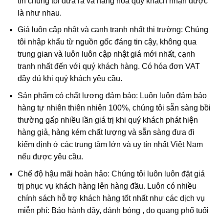
tin chúng tôi đưa ra và hàng hóa quý khách nhận được
Quan Thế Âm Bồ Tát
là như nhau.
Giá luôn cập nhật và cạnh tranh nhất thị trường: Chúng
Quan Thế Âm Bồ Tát
được nhắc đến trong kinh phật là
tôi nhập khẩu từ nguồn gốc đáng tin cậy, không qua
người có thần lực nhất, chỉ đứng sau Phật Tổ. Quan Thế
trung gian và luôn luôn cập nhật giá mới nhất, cạnh
Âm Bồ Tát luôn đi khắp thế gian, phổ độ tất thảy chúng
tranh nhất đến với quý khách hàng. Có hóa đơn VAT
sinh thoát khỏi khổ nạn bi ai.
đầy đủ khi quý khách yêu cầu.
Trong phong thủy, mang bên mình Mặt dây Phật Bà Quan
Sản phẩm có chất lượng đảm bảo: Luôn luôn đảm bảo
Âm Ngọc Jade có công dụng:
hàng tự nhiên thiên nhiên 100%, chúng tôi sẵn sàng bồi
thường gấp nhiều lần giá trị khi quý khách phát hiện
Hình tượng Quan Thế Âm Bồ Tát là biểu tượng của
hàng giả, hàng kém chất lượng và sẵn sàng đưa đi
điểm lành, lòng từ bi bác ái, hóa giải hung khí cho gia
kiểm định ở các trung tâm lớn và uy tín nhất Việt Nam
chủ.
nếu được yêu cầu.
Là lá bùa cầu bình an, may mắn, cầu chúc vạn sự như
Chế độ hậu mãi hoàn hảo: Chúng tôi luôn luôn đặt giá
ý.
trị phục vụ khách hàng lên hàng đầu. Luôn có nhiều
Tránh bị kẻ tiểu nhân hãm hại; tránh sự rủi ro, bất hạnh
chính sách hỗ trợ khách hàng tốt nhất như các dịch vụ
xảy ra.
miễn phí: Bảo hành dây, đánh bóng , đo quang phổ tuổi