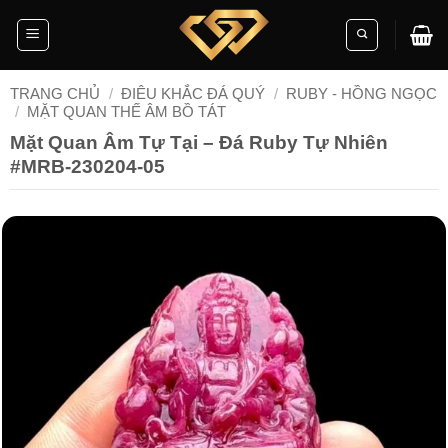
Skip
to
content
TRANG CHỦ
/
ĐIÊU KHẮC ĐÁ QUÝ
/
RUBY - HỒNG NGỌC
/
MẶT QUAN THẾ ÂM BỒ TÁT
Mặt Quan Âm Tự Tại – Đá Ruby Tự Nhiên
#MRB-230204-05