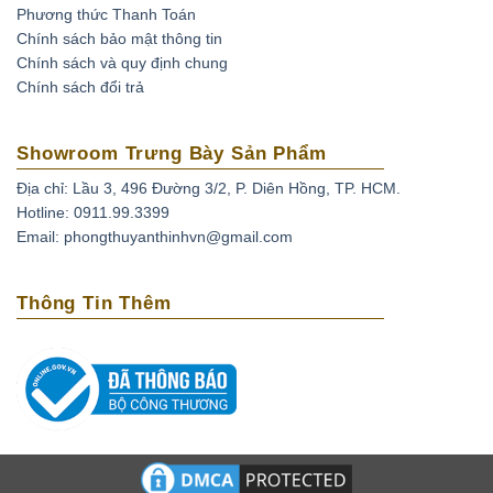
Phương thức Thanh Toán
Ruby được xử lý nhiệt (Ruby nung):
Đá sau khi khai
Chính sách bảo mật thông tin
thác được nung để đốt cháy tạp chất và tăng độ sáng
Chính sách và quy định chung
bóng.
Chính sách đổi trả
Đá ruby phủ thủy tinh:
Đá ruby sau khi khai thác đem về
nung chung với thủy tinh và kim loại tạo màu để thủy
Showroom Trưng Bày Sản Phẩm
tinh len vào các khe nứt giúp tăng độ bóng và màu sắc
Địa chỉ: Lầu 3, 496 Đường 3/2, P. Diên Hồng, TP. HCM.
của đá.
Hotline: 0911.99.3399
Ruby nhuộm:
đá ruby được khai thác tự nhiên không
Email: phongthuyanthinhvn@gmail.com
đạt chất lượng được xử lý màu sắc bằng phương pháp
nhuộm.
Thông Tin Thêm
Ruby nhân tạo:
Ruby được tạo ra từ phòng thí nghiệm,
mô phỏng quá trình hình thành trong tự nhiên.
Ruby giả:
là loại được chế tác từ nhựa, thủy tinh và các
loại đá tổng hợp không có giá trị.