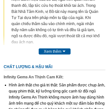
thanh đó, lập tức cứu họ thoát khỏi tai ách. Trong
Bát Nhã Tâm Kinh, vị Bồ-tát này mang tên là Quán
Tự Tại dựa trên pháp môn tu tập của ngài. Khi
quán chiếu thâm sâu vào chính mình, ngài nhận
thấy năm uẩn không có tự tính và đều là giả tạm,
ngộ ra được điều đó, ngài vượt thoát tất cả mọi khổ
đau ách nạn.
Xem thêm
CHẤT LƯỢNG & HẬU MÃI
Infinity Gems An Thịnh Cam Kết:
Hình ảnh thật cho giá trị thật: Sản phẩm được chụp ảnh,
quay phim thật, kỹ lưỡng từng góc cạnh từ đội ngũ
Infinity Gems An Thịnh không mượn ảnh hay dùng hình
ảnh trên mạng để cho quý khách một sự đảm bảo thông