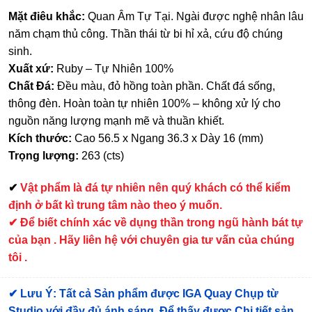
Mặt điêu khắc:
Quan Âm Tự Tại. Ngài được nghệ nhân lâu
năm chạm thủ công. Thần thái từ bi hỉ xả, cứu độ chúng
sinh.
Xuất xứ:
Ruby – Tự Nhiên 100%
Chất Đá:
Đều màu, đỏ hồng toàn phần. Chất đá sống,
thông đèn. Hoàn toàn tự nhiên 100% – không xử lý cho
nguồn năng lượng mạnh mẽ và thuần khiết.
Kích thước:
Cao 56.5 x Ngang 36.3 x Dày 16 (mm)
Trọng lượng:
263 (cts)
✔
Vật phẩm là đá tự nhiên nên quý khách có thể kiểm
định ở bất kì trung tâm nào theo ý muốn.
✔ Để biết chính xác về dụng thần trong ngũ hành bát tự
của bạn . Hãy liên hệ với chuyên gia tư vấn của chúng
tôi .
✔
Lưu Ý: Tất cả Sản phẩm được IGA Quay Chụp từ
Studio với đầy đủ ánh sáng. Để thấy được Chi tiết sản