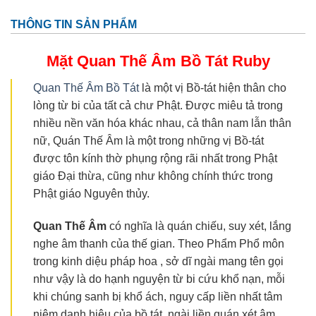
THÔNG TIN SẢN PHẨM
Mặt Quan Thế Âm Bồ Tát
Ruby
Quan Thế Âm Bồ Tát
là một vị Bồ-tát hiện thân cho
lòng từ bi của tất cả chư Phật. Được miêu tả trong
nhiều nền văn hóa khác nhau, cả thân nam lẫn thân
nữ, Quán Thế Âm là một trong những vị Bồ-tát
được tôn kính thờ phụng rộng rãi nhất trong Phật
giáo Đại thừa, cũng như không chính thức trong
Phật giáo Nguyên thủy.
Quan Thế
Âm
có nghĩa là quán chiếu, suy xét, lắng
nghe âm thanh của thế gian. Theo Phẩm Phổ môn
trong kinh diệu pháp hoa , sở dĩ ngài mang tên gọi
như vậy là do hạnh nguyện từ bi cứu khổ nạn, mỗi
khi chúng sanh bị khổ ách, nguy cấp liền nhất tâm
niệm danh hiệu của bồ tát, ngài liền quán xét âm