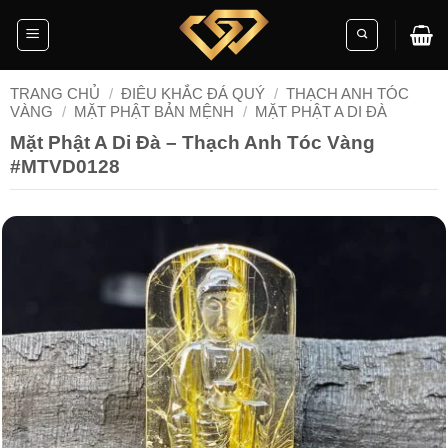
Skip
to
content
TRANG CHỦ
/
ĐIÊU KHẮC ĐÁ QUÝ
/
THẠCH ANH TÓC
VÀNG
/
MẶT PHẬT BẢN MỆNH
/
MẶT PHẬT A DI ĐÀ
Mặt Phật A Di Đà – Thạch Anh Tóc Vàng
#MTVD0128