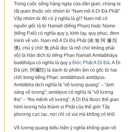
Trong cuộc sống hàng ngày của dân gian, chúng ta
rất quen thuộc với nhóm từ “Nam mô A Di Đà Phật”
Vậy nhóm từ đó có ý nghĩa là gì? Nam mô có
nguồn gốc là từ Namah (tiếng Phạn) hoặc Namo
(tiếng Pali) có nghĩa quy y, kính lạy, quy phục, đem
mình về với. Nam mô A Di Đà Phật (南 無 阿 彌 陀
佛), chú ý chữ 無 phải đọc là mô chứ không phải
vô) là Hán dịch từ tiếng Phạn Namah Amitabhàya
buddhàya có nghĩa là quy y
Đức Phật A Di Đà
. A Di
Đà (zh. 阿彌陀) là danh từ phiên âm có gốc từ hai
chữ trong tiếng Phạn: amitābhavà amitāyus.
Amitābha dịch nghĩa là “vô lượng quang” – “ánh
sáng vô lượng”; amitāyus có nghĩa là “vô lượng
thọ” – “thọ mệnh vô lượng”. A Di Đà được thế gian
hình tượng hóa thành vị Phật của thế giới Tây
phương cực lạc, nơi chỉ có vui mà không có khổ.
Vô lượng quang biểu hiện ý nghĩa không gian vô