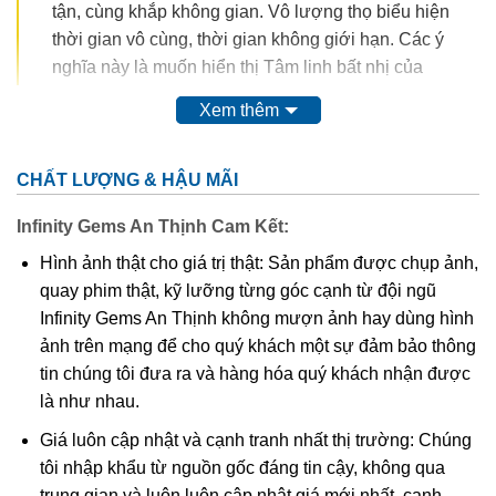
tận, cùng khắp không gian. Vô lượng thọ biểu hiện
thời gian vô cùng, thời gian không giới hạn. Các ý
nghĩa này là muốn hiển thị Tâm linh bất nhị của
Đạo Phật. Bất nhị cũng không phải là một, mà là
Xem thêm
không có số lượng. Cùng khắp không gian, cùng
khắp thời gian và không có số lượng, đó mới là ý
nghĩa thực sự của danh xưng A-Di Đà tức là vô
CHẤT LƯỢNG & HẬU MÃI
lượng quang, vô lượng thọ. Cùng khắp không gian,
Infinity Gems An Thịnh Cam Kết:
cùng khắp thời gian, không có số lượng cũng có
nghĩa là không có không gian, không có thời gian,
Hình ảnh thật cho giá trị thật: Sản phẩm được chụp ảnh,
không có số lượng, đó là vì Tâm như hư không vô
quay phim thật, kỹ lưỡng từng góc cạnh từ đội ngũ
sở hữu hay Phật tánh bất nhị, bất biến, bất sinh bất
Infinity Gems An Thịnh không mượn ảnh hay dùng hình
diệt, cũng có nghĩa là Niết Bàn (Nirvana).
ảnh trên mạng để cho quý khách một sự đảm bảo thông
tin chúng tôi đưa ra và hàng hóa quý khách nhận được
là như nhau.
Giá luôn cập nhật và cạnh tranh nhất thị trường: Chúng
tôi nhập khẩu từ nguồn gốc đáng tin cậy, không qua
trung gian và luôn luôn cập nhật giá mới nhất, cạnh