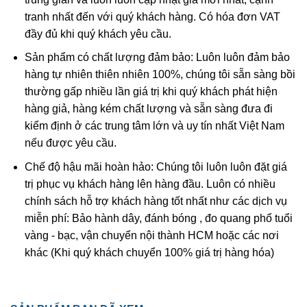
tranh nhất đến với quý khách hàng. Có hóa đơn VAT
đầy đủ khi quý khách yêu cầu.
Sản phẩm có chất lượng đảm bảo: Luôn luôn đảm bảo
hàng tự nhiên thiên nhiên 100%, chúng tôi sẵn sàng bồi
thường gấp nhiều lần giá trị khi quý khách phát hiện
hàng giả, hàng kém chất lượng và sẵn sàng đưa đi
kiểm định ở các trung tâm lớn và uy tín nhất Việt Nam
nếu được yêu cầu.
Chế độ hậu mãi hoàn hảo: Chúng tôi luôn luôn đặt giá
A Di Đà được thế gian hình tượng hóa thành vị Phật của thế giới
trị phục vụ khách hàng lên hàng đầu. Luôn có nhiều
Tây phương cực lạc, nơi chỉ có vui mà không có khổ
chính sách hỗ trợ khách hàng tốt nhất như các dịch vụ
miễn phí: Bảo hành dây, đánh bóng , đo quang phổ tuổi
Ý NGHĨA khi sử dụng phật bản mệnh A Di Đà
vàng - bạc, vận chuyển nội thành HCM hoặc các nơi
khác (Khi quý khách chuyển 100% giá trị hàng hóa)
Phật A Di Đà là vị phật xuất hiện và được tôn sùng trong
tất cả các nhánh của Phật Giáo. Ngài là biểu tượng của
sự từ bi và trí tuệ.