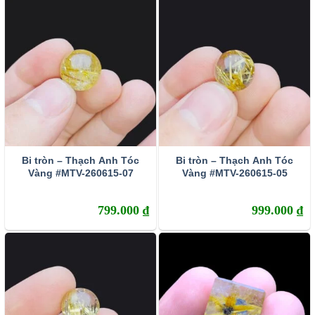
anh tóc xuất hiện nhiều tại VN chủ yếu là đá nhập khẩu từ
Nam Mỹ, Nam Phi…
3 sự thật về ý nghĩa đá tóc vàng
Giảm stress – sự quyết đoán – ý chí và thành công
Thạch anh tóc vàng giúp con người sẽ giúp con người giải
tỏa căng thẳng nhanh chóng nhất. Bởi nó có tác dụng điều
hòa lưu thông khí huyết, cân bằng hệ thần kinh trung
ương. khi sử dụng mọi người sẽ cảm thấy nhẹ nhõm và
Bi tròn – Thạch Anh Tóc
Bi tròn – Thạch Anh Tóc
Vàng #MTV-260615-07
Vàng #MTV-260615-05
thoải mái tâm hồn hơn. Khi đấy con người sẽ có suy nghĩ
tích cực, đầu óc sáng suốt hơn để tìm ra con đường đi
799.000
₫
999.000
₫
mới. Theo các nhà Thạch học, thì thạch anh tóc vàng
công dụng là kích thích tư duy làm việc, tăng chí tiến thủ
cho chủ nhân. Do vậy, thường xuyên để thạch anh tóc
vàng gần vùng thái dương sẽ giúp trí tuệ mở mang, đầu óc
minh mẫn và khơi nguồn cảm hứng sáng tạo mạnh mẽ
hơn. Khiến chủ nhân không ngừng phát triển và thành