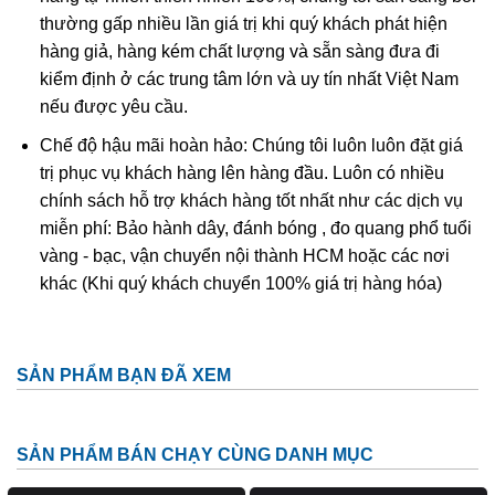
thường gấp nhiều lần giá trị khi quý khách phát hiện
hàng giả, hàng kém chất lượng và sẵn sàng đưa đi
kiểm định ở các trung tâm lớn và uy tín nhất Việt Nam
nếu được yêu cầu.
Chế độ hậu mãi hoàn hảo: Chúng tôi luôn luôn đặt giá
trị phục vụ khách hàng lên hàng đầu. Luôn có nhiều
chính sách hỗ trợ khách hàng tốt nhất như các dịch vụ
miễn phí: Bảo hành dây, đánh bóng , đo quang phổ tuổi
vàng - bạc, vận chuyển nội thành HCM hoặc các nơi
khác (Khi quý khách chuyển 100% giá trị hàng hóa)
Tinh thể góc tóc thạch anh tóc vàng thường được gọi là
thạch anh tóc vàng hoa thị
Ở Việt Nam đá thạch anh tóc vàng phân bố khá ít. Thông
SẢN PHẨM BẠN ĐÃ XEM
thường lượng này tìm thấy ở các mỏ khoáng sản ở tỉnh
Thanh Hóa, Yên Bái, Gia Lai, Lâm Đồng. Và thạch anh tóc
SẢN PHẨM BÁN CHẠY CÙNG DANH MỤC
tại VN đá còn kéo mây và tạm chất bên trong còn nhiều
chưa đủ độ để làm sản phẩm trang sức! Nguồn đá thạch