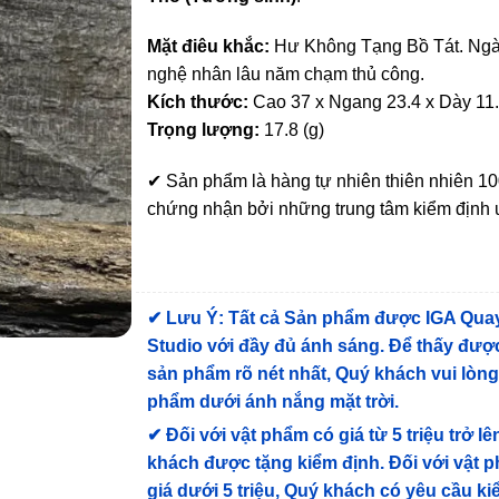
Mặt điêu khắc:
Hư Không Tạng Bồ Tát. Ng
nghệ nhân lâu năm chạm thủ công.
Kích thước:
Cao 37 x Ngang 23.4 x Dày 11
Trọng lượng:
17.8 (g)
✔ Sản phẩm là hàng tự nhiên thiên nhiên 
chứng nhận bởi những trung tâm kiểm định u
✔
Lưu Ý: Tất cả Sản phẩm được IGA Qua
Studio với đầy đủ ánh sáng. Để thấy được
sản phẩm rõ nét nhất, Quý khách vui lòn
phẩm dưới ánh nắng mặt trời.
✔
Đối với vật phẩm có giá từ 5 triệu trở lê
khách được tặng kiểm định
. Đối với vật 
giá dưới 5 triệu, Quý khách có yêu cầu k