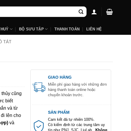
THUỶ
BỘ SƯU TẬP
THANH TOÁN
LIÊN HỆ
Ồ TÁT
GIAO HÀNG
Miễn phí giao hàng với những đơn
hàng thanh toán online hoặc
g thủy cũng
chuyển khoản trước.
c biết
mắn và từ
SẢN PHẨM
 đi lên cho
Cam kết đá tự nhiên 100%.
hợp)
và
Có kiểm định từ các trung tâm uy
tín như PNJ, SJC, LiuLab...
Không