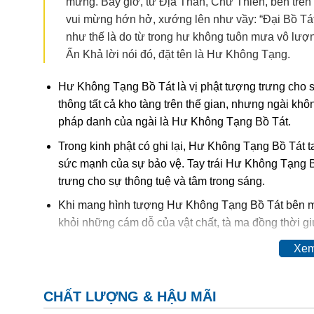
mừng. Bấy giờ, từ Địa Thần, Chư Thiên, bên trên
vui mừng hớn hở, xướng lên như vầy: “Đại Bồ Tá
như thế là do từ trong hư không tuôn mưa vô lượng
Ấn Khả lời nói đó, đặt tên là Hư Không Tạng.
Hư Không Tạng Bồ Tát là vị phật tượng trưng cho s
thông tất cả kho tàng trên thế gian, nhưng ngài k
pháp danh của ngài là Hư Không Tạng Bồ Tát.
Trong kinh phật có ghi lại, Hư Không Tạng Bồ Tát t
sức mạnh của sự bảo vệ. Tay trái Hư Không Tạng 
trưng cho sự thông tuệ và tâm trong sáng.
Khi mang hình tượng Hư Không Tạng Bồ Tát bên mìn
khỏi những cám dỗ của vật chất, tà ma đồng thời gi
Xem
CHẤT LƯỢNG & HẬU MÃI