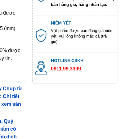
bán hàng giả, hàng nhân tạo.
ài được
NIÊM YẾT
.5 (mm)
Vật phẩm được bán đúng giá niêm
yết, vui lòng không mặc cả (trả
giá).
100% được
y tín.
HOTLINE CSKH
0911.99.3399
y Chụp từ
 Chi tiết
g xem sản
n, Quý
phẩm có
iểm định