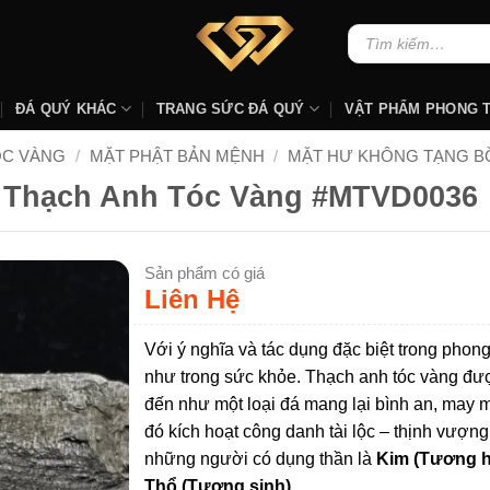
Tìm
kiếm:
ĐÁ QUÝ KHÁC
TRANG SỨC ĐÁ QUÝ
VẬT PHẨM PHONG 
ÓC VÀNG
/
MẶT PHẬT BẢN MỆNH
/
MẶT HƯ KHÔNG TẠNG B
– Thạch Anh Tóc Vàng #MTVD0036
Sản phẩm có giá
Liên Hệ
Với ý nghĩa và tác dụng đặc biệt trong phon
như trong sức khỏe. Thạch anh tóc vàng đượ
đến như một loại đá mang lại bình an, may 
đó kích hoạt công danh tài lộc – thịnh vượng
những người có dụng thần là
Kim (Tương 
Thổ (Tương sinh)
.