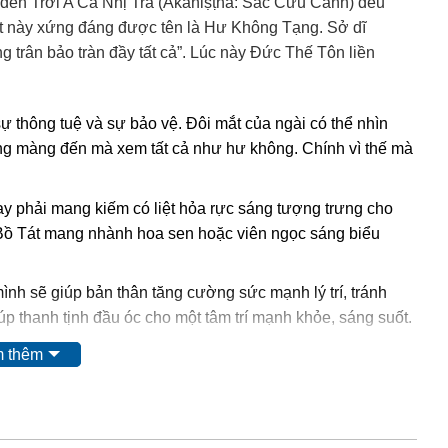
 đến Trời A Ca Nhị Tra (Akaniṣṭha: Sắc Cứu Cánh) đều
t này xứng đáng được tên là Hư Không Tạng. Sở dĩ
 trân bảo tràn đầy tất cả”. Lúc này Đức Thế Tôn liền
ự thông tuệ và sự bảo vệ. Đôi mắt của ngài có thể nhìn
hông màng đến mà xem tất cả như hư không. Chính vì thế mà
ay phải mang kiếm có liệt hỏa rực sáng tượng trưng cho
Bồ Tát mang nhành hoa sen hoặc viên ngọc sáng biểu
h sẽ giúp bản thân tăng cường sức mạnh lý trí, tránh
úp thanh tịnh đầu óc cho một tâm trí mạnh khỏe, sáng suốt.
 thêm