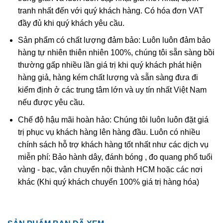
sẽ giúp bản thân tăng cường sức mạnh lý trí, tránh khỏi
tranh nhất đến với quý khách hàng. Có hóa đơn VAT
những cám dỗ của vật chất, tà ma đồng thời giúp thanh
đầy đủ khi quý khách yêu cầu.
tịnh đầu óc cho một tâm trí mạnh khỏe, sáng suốt.
Sản phẩm có chất lượng đảm bảo: Luôn luôn đảm bảo
hàng tự nhiên thiên nhiên 100%, chúng tôi sẵn sàng bồi
thường gấp nhiều lần giá trị khi quý khách phát hiện
hàng giả, hàng kém chất lượng và sẵn sàng đưa đi
kiểm định ở các trung tâm lớn và uy tín nhất Việt Nam
nếu được yêu cầu.
Chế độ hậu mãi hoàn hảo: Chúng tôi luôn luôn đặt giá
trị phục vụ khách hàng lên hàng đầu. Luôn có nhiều
chính sách hỗ trợ khách hàng tốt nhất như các dịch vụ
miễn phí: Bảo hành dây, đánh bóng , đo quang phổ tuổi
vàng - bạc, vận chuyển nội thành HCM hoặc các nơi
khác (Khi quý khách chuyển 100% giá trị hàng hóa)