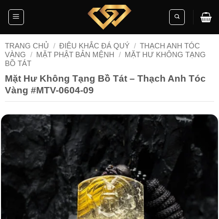
Skip
to
content
TRANG CHỦ
/
ĐIÊU KHẮC ĐÁ QUÝ
/
THẠCH ANH TÓC
VÀNG
/
MẶT PHẬT BẢN MỆNH
/
MẶT HƯ KHÔNG TẠNG
BỒ TÁT
Mặt Hư Không Tạng Bồ Tát – Thạch Anh Tóc
Vàng #MTV-0604-09