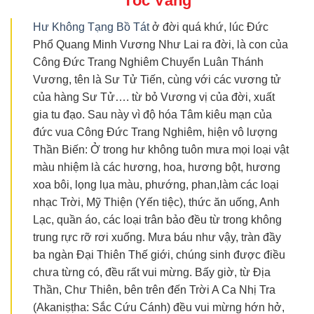
Tóc Vàng
Hư Không Tạng Bồ Tát
ở đời quá khứ, lúc Đức
Phổ Quang Minh Vương Như Lai ra đời, là con của
Công Đức Trang Nghiêm Chuyển Luân Thánh
Vương, tên là Sư Tử Tiến, cùng với các vương tử
của hàng Sư Tử…. từ bỏ Vương vị của đời, xuất
gia tu đạo. Sau này vì độ hóa Tâm kiêu mạn của
đức vua Công Đức Trang Nghiêm, hiện vô lượng
Thần Biến: Ở trong hư không tuôn mưa mọi loại vật
màu nhiệm là các hương, hoa, hương bột, hương
xoa bôi, lọng lụa màu, phướng, phan,làm các loại
nhạc Trời, Mỹ Thiện (Yến tiệc), thức ăn uống, Anh
Lạc, quần áo, các loại trân bảo đều từ trong không
trung rực rỡ rơi xuống. Mưa báu như vậy, tràn đầy
ba ngàn Đại Thiên Thế giới, chúng sinh được điều
chưa từng có, đều rất vui mừng. Bấy giờ, từ Địa
Thần, Chư Thiên, bên trên đến Trời A Ca Nhị Tra
(Akaniṣṭha: Sắc Cứu Cánh) đều vui mừng hớn hở,