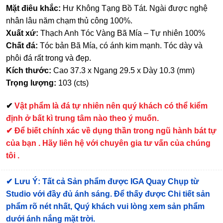
Mặt điêu khắc:
Hư Không Tạng Bồ Tát. Ngài được nghệ
nhân lâu năm chạm thủ công 100%.
Xuất xứ:
Thạch Anh Tóc Vàng Bã Mía – Tự nhiên 100%
Chất đá:
Tóc bản Bã Mía, có ánh kim mạnh. Tóc dày và
phôi đá rất trong và đẹp.
Kích thước:
Cao 37.3 x Ngang 29.5 x Dày 10.3 (mm)
Trọng lượng:
103 (cts)
✔
Vật phẩm là đá tự nhiên nên quý khách có thể kiểm
định ở bất kì trung tâm nào theo ý muốn.
✔ Để biết chính xác về dụng thần trong ngũ hành bát tự
của bạn . Hãy liên hệ với chuyên gia tư vấn của chúng
tôi .
✔
Lưu Ý: Tất cả Sản phẩm được IGA Quay Chụp từ
Studio với đầy đủ ánh sáng. Để thấy được Chi tiết sản
phẩm rõ nét nhất, Quý khách vui lòng xem sản phẩm
dưới ánh nắng mặt trời.