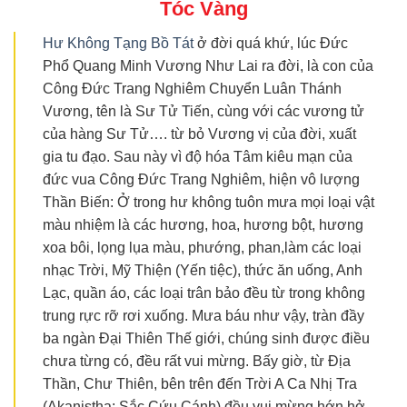
Tóc Vàng
Hư Không Tạng Bồ Tát
ở đời quá khứ, lúc Đức
Phổ Quang Minh Vương Như Lai ra đời, là con của
Công Đức Trang Nghiêm Chuyển Luân Thánh
Vương, tên là Sư Tử Tiến, cùng với các vương tử
của hàng Sư Tử…. từ bỏ Vương vị của đời, xuất
gia tu đạo. Sau này vì độ hóa Tâm kiêu mạn của
đức vua Công Đức Trang Nghiêm, hiện vô lượng
Thần Biến: Ở trong hư không tuôn mưa mọi loại vật
màu nhiệm là các hương, hoa, hương bột, hương
xoa bôi, lọng lụa màu, phướng, phan,làm các loại
nhạc Trời, Mỹ Thiện (Yến tiệc), thức ăn uống, Anh
Lạc, quần áo, các loại trân bảo đều từ trong không
trung rực rỡ rơi xuống. Mưa báu như vậy, tràn đầy
ba ngàn Đại Thiên Thế giới, chúng sinh được điều
chưa từng có, đều rất vui mừng. Bấy giờ, từ Địa
Thần, Chư Thiên, bên trên đến Trời A Ca Nhị Tra
(Akaniṣṭha: Sắc Cứu Cánh) đều vui mừng hớn hở,