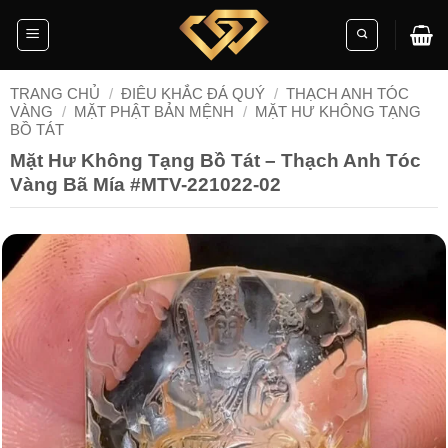
Skip
to
content
TRANG CHỦ
/
ĐIÊU KHẮC ĐÁ QUÝ
/
THẠCH ANH TÓC
VÀNG
/
MẶT PHẬT BẢN MỆNH
/
MẶT HƯ KHÔNG TẠNG
BỒ TÁT
Mặt Hư Không Tạng Bồ Tát – Thạch Anh Tóc
Vàng Bã Mía #MTV-221022-02