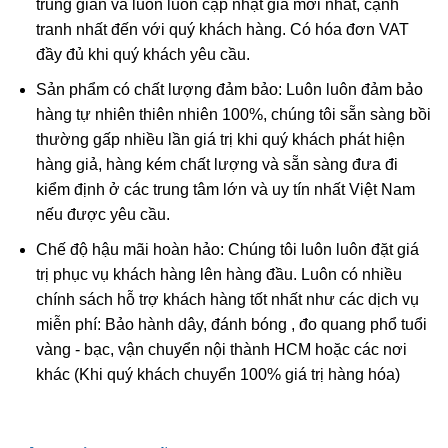
trung gian và luôn luôn cập nhật giá mới nhất, cạnh
sẽ giúp bản thân tăng cường sức mạnh lý trí, tránh khỏi
tranh nhất đến với quý khách hàng. Có hóa đơn VAT
những cám dỗ của vật chất, tà ma đồng thời giúp thanh
đầy đủ khi quý khách yêu cầu.
tịnh đầu óc cho một tâm trí mạnh khỏe, sáng suốt.
Sản phẩm có chất lượng đảm bảo: Luôn luôn đảm bảo
hàng tự nhiên thiên nhiên 100%, chúng tôi sẵn sàng bồi
thường gấp nhiều lần giá trị khi quý khách phát hiện
hàng giả, hàng kém chất lượng và sẵn sàng đưa đi
kiểm định ở các trung tâm lớn và uy tín nhất Việt Nam
nếu được yêu cầu.
Chế độ hậu mãi hoàn hảo: Chúng tôi luôn luôn đặt giá
trị phục vụ khách hàng lên hàng đầu. Luôn có nhiều
chính sách hỗ trợ khách hàng tốt nhất như các dịch vụ
miễn phí: Bảo hành dây, đánh bóng , đo quang phổ tuổi
vàng - bạc, vận chuyển nội thành HCM hoặc các nơi
khác (Khi quý khách chuyển 100% giá trị hàng hóa)