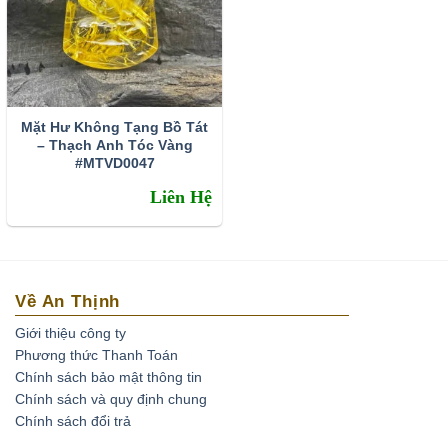
mắn, thành công thì nên đeo hình vị PHẬT ĐỘ MỆNH
cho con giáp của mình và làm việc tốt kết hợp cùng
hướng tới vị phật bản mệnh để cầu phúc.
Những Điều Cần Chú Ý Khi Mang Phật Hư Không
Mặt Hư Không Tạng Bồ Tát
Tạng Bồ Tát
– Thạch Anh Tóc Vàng
#MTVD0047
Những người đang gặp sao xấu, năm hạn, năm tuổi sẽ
Liên Hệ
nhận được sự độ mệnh, bảo vệ tính mạng, che chở,
giảm nhẹ tai ương.
Những người tâm trí căng thẳng, thiếu tập trung, yếu
bóng vía… khi kết hợp cùng với thiền định sẽ giúp tâm
Về An Thịnh
thanh tịnh, tăng cường sự tập trung, tăng dũng khí.
Giới thiệu công ty
Những người làm việc tại môi trường âm khí mạnh
Phương thức Thanh Toán
(bệnh viện, nhà xác, nghĩa trang…) mang theo phật Hư
Chính sách bảo mật thông tin
Không Tạng Bồ Tát bên người sẽ cảm thấy bình an, trừ
Chính sách và quy định chung
tà.
Chính sách đổi trả