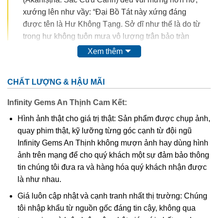
xướng lên như vầy: “Đại Bồ Tát này xứng đáng
được tên là Hư Không Tạng. Sở dĩ như thế là do từ
trong hư không tuôn mưa vô lượng trân bảo tràn
đầy tất cả”. Lúc này Đức Thế Tôn liền Ấn Khả lời
Xem thêm
nói đó, đặt tên là Hư Không Tạng.
CHẤT LƯỢNG & HẬU MÃI
Hư Không Tạng Bồ Tát là vị phật tượng trưng cho sự
thông tuệ và sự bảo vệ. Đôi mắt của ngài có thể nhìn
Infinity Gems An Thịnh Cam Kết:
thông tất cả kho tàng trên thế gian, nhưng ngài không
Hình ảnh thật cho giá trị thật: Sản phẩm được chụp ảnh,
màng đến mà xem tất cả như hư không. Chính vì thế mà
quay phim thật, kỹ lưỡng từng góc cạnh từ đội ngũ
pháp danh của ngài là Hư Không Tạng Bồ Tát.
Infinity Gems An Thịnh không mượn ảnh hay dùng hình
Trong kinh phật có ghi lại, Hư Không Tạng Bồ Tát tay
ảnh trên mạng để cho quý khách một sự đảm bảo thông
phải mang kiếm có liệt hỏa rực sáng tượng trưng cho
tin chúng tôi đưa ra và hàng hóa quý khách nhận được
sức mạnh của sự bảo vệ. Tay trái Hư Không Tạng Bồ
là như nhau.
Tát mang nhành hoa sen hoặc viên ngọc sáng biểu
Giá luôn cập nhật và cạnh tranh nhất thị trường: Chúng
trưng cho sự thông tuệ và tâm trong sáng.
tôi nhập khẩu từ nguồn gốc đáng tin cậy, không qua
Khi mang hình tượng Hư Không Tạng Bồ Tát bên mình