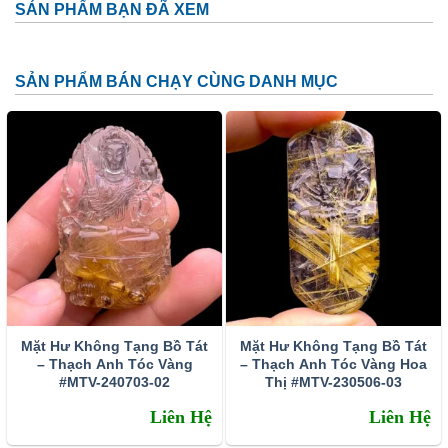
SẢN PHẨM BẠN ĐÃ XEM
SẢN PHẨM BÁN CHẠY CÙNG DANH MỤC
Hư Không Tạng Bồ Tát
Ý NGHĨA khi sử dụng phật bản mệnh Hư Không Tạng
Bồ Tát
Mặt Hư Không Tạng Bồ Tát
Mặt Hư Không Tạng Bồ Tát
Phật độ mệnh không phân biệt giàu nghèo, giới tính
– Thạch Anh Tóc Vàng
– Thạch Anh Tóc Vàng Hoa
♀♂, tuổi tác.
#MTV-240703-02
Thị #MTV-230506-03
Bố mẹ nên đeo Phật Độ Mệnh cho con cái được sức
Liên Hệ
Liên Hệ
khỏe, bình an.