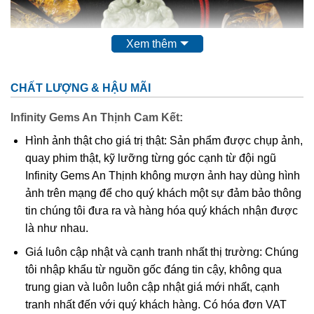
Xem thêm
CHẤT LƯỢNG & HẬU MÃI
Infinity Gems An Thịnh Cam Kết:
Thạch Anh Tóc Vàng
là gì?
Hình ảnh thật cho giá trị thật: Sản phẩm được chụp ảnh,
Theo các nhà nghiên cứu khoa học thì
đá thạch anh tóc
quay phim thật, kỹ lưỡng từng góc cạnh từ đội ngũ
vàng
có tên khoa học là
Rutilated Quartz
. Chúng là một
Infinity Gems An Thịnh không mượn ảnh hay dùng hình
trong những biến thể quý hiếm thuộc họ nhà thạch anh. Vì
ảnh trên mạng để cho quý khách một sự đảm bảo thông
sao Thạch anh tóc vàng lại được mệnh danh là loại thạch
tin chúng tôi đưa ra và hàng hóa quý khách nhận được
anh quý hiếm do tinh thể này phải trải qua hàng chục triệu
là như nhau.
năm dưới lòng đất, dưới cường độ áp xuất và nhiệt độ
Giá luôn cập nhật và cạnh tranh nhất thị trường: Chúng
cao. Được hình thành là do có trộn lẫn các tinh thể hình
tôi nhập khẩu từ nguồn gốc đáng tin cậy, không qua
kim, hình que do chất Titan Oxit trong thạch anh cộng
trung gian và luôn luôn cập nhật giá mới nhất, cạnh
hưởng với các tinh thể rutile, tourmaline, feldspar. Nhìn
tranh nhất đến với quý khách hàng. Có hóa đơn VAT
bên ngoài thấy chúng như có các sợi nhỏ bên trong kết