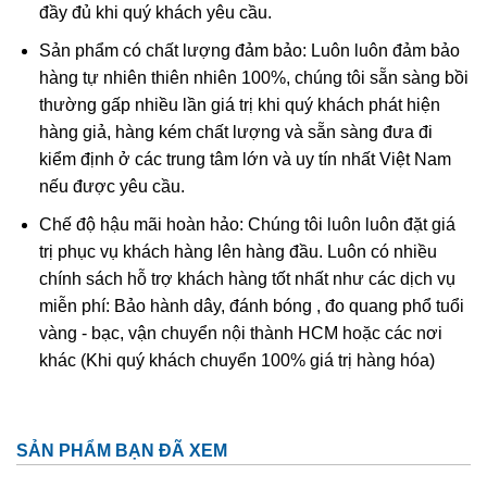
đầy đủ khi quý khách yêu cầu.
hợp với hiệu ứng quang học khi tiếp xúc với ánh sáng tạo
Sản phẩm có chất lượng đảm bảo: Luôn luôn đảm bảo
nên một vẻ đẹp khó cưỡng với bất kì ai hiểu biết về đá.
hàng tự nhiên thiên nhiên 100%, chúng tôi sẵn sàng bồi
thường gấp nhiều lần giá trị khi quý khách phát hiện
hàng giả, hàng kém chất lượng và sẵn sàng đưa đi
kiểm định ở các trung tâm lớn và uy tín nhất Việt Nam
nếu được yêu cầu.
Chế độ hậu mãi hoàn hảo: Chúng tôi luôn luôn đặt giá
trị phục vụ khách hàng lên hàng đầu. Luôn có nhiều
chính sách hỗ trợ khách hàng tốt nhất như các dịch vụ
miễn phí: Bảo hành dây, đánh bóng , đo quang phổ tuổi
vàng - bạc, vận chuyển nội thành HCM hoặc các nơi
khác (Khi quý khách chuyển 100% giá trị hàng hóa)
Ở Việt Nam đá thạch anh tóc vàng phân bố khá ít. Thông
thường lượng này tìm thấy ở các mỏ khoáng sản ở tỉnh
Thanh Hóa, Yên Bái, Gia Lai, Lâm Đồng. Và thạch anh tóc
SẢN PHẨM BẠN ĐÃ XEM
tại VN đá còn kéo mây và tạm chất bên trong còn nhiều