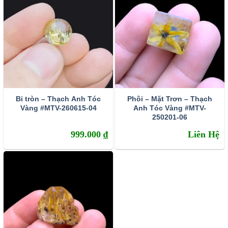
công trên con đường danh vọng.
Bi tròn – Thạch Anh Tóc
Phôi – Mặt Trơn – Thạch
Vàng #MTV-260615-04
Anh Tóc Vàng #MTV-
250201-06
999.000
₫
Liên Hệ
Tránh sự cả tin mềm lòng – kích hoạt may mắn tài lộc
Thạch anh tóc vàng có trường năng lượng vô cùng mạnh
mẽ, có khả năng trấn tĩnh, điều hòa tinh thần và lấy lại sự
tự tin cho chủ nhân. Trong những trường hợp còn do dự
hay thiếu quyết đoán về một vấn đề gì đó. Hãy đeo vòng