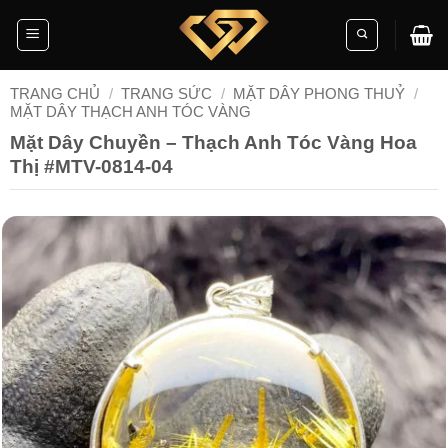
Skip
to
content
TRANG CHỦ
/
TRANG SỨC
/
MẶT DÂY PHONG THUỶ
/
MẶT DÂY THẠCH ANH TÓC VÀNG
Mặt Dây Chuyền – Thạch Anh Tóc Vàng Hoa
Thị #MTV-0814-04