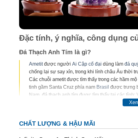
Đặc tính, ý nghĩa, công dụng 
Đá Thạch Anh Tím là gì?
Ametit
được người
Ai Cập cổ đại
dùng làm
đá qu
chống lại sự say xỉn, trong khi lính châu Âu thời 
Các chuỗi ametit được tìm thấy trong các hầm mộ
tinh gầm Santa Cruz phía nam
Brasil
được trưng b
Nam, đá thạch anh tím được tìm thấy tại các tỉnh:
Xem
Trong thế kỷ 20, màu của ametit được coi là do sự có
đổi hoàn toàn thậm chí mất màu khi nung. Vì vậy, ngườ
CHẤT LƯỢNG & HẬU MÃI
cơ.
Thyocyanat sắt III
được cho là có mặt trong ametit