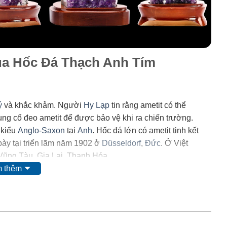
của Hốc Đá Thạch Anh Tím
ý
và khắc khảm. Người
Hy Lạp
tin rằng ametit có thể
trung cổ đeo ametit để được bảo vệ khi ra chiến trường.
 kiểu
Anglo-Saxon
tại
Anh
. Hốc đá lớn có ametit tinh kết
ày tại triển lãm năm 1902 ở
Düsseldorf
,
Đức
. Ở Việt
 Vũng Tàu, Gia Lai, Thanh Hóa.
 thêm
 mặt của
mangan
. Tuy nhiên, do màu của nó có thể bị thay
i ta nghĩ rằng nó có nguồn gốc từ các chất hữu
 và
lưu huỳnh
cũng được tìm thấy trong khoáng vật này.