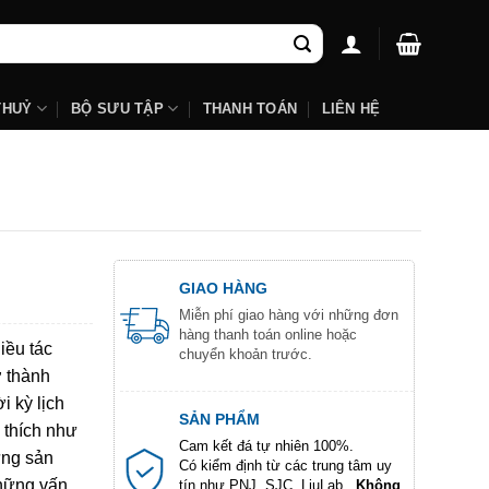
THUỶ
BỘ SƯU TẬP
THANH TOÁN
LIÊN HỆ
GIAO HÀNG
Miễn phí giao hàng với những đơn
hàng thanh toán online hoặc
iều tác
chuyển khoản trước.
ở thành
i kỳ lịch
SẢN PHẨM
 thích như
Cam kết đá tự nhiên 100%.
ững sản
Có kiểm định từ các trung tâm uy
những vấn
tín như PNJ, SJC, LiuLab...
Không