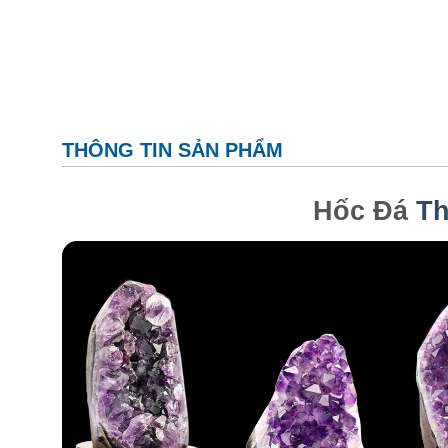
THÔNG TIN SẢN PHẨM
Hốc Đá
Th