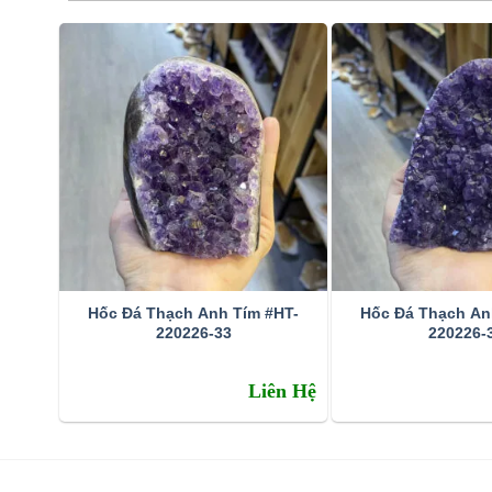
Hốc Đá Thạch Anh Tím #HT-
Hốc Đá Thạch An
220226-33
220226-
Đặc tính:
Liên Hệ
Tên khoa học: đá thạch anh tím (amethyst)
Thành phần cấu tạo hoá học: SiO2.