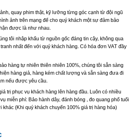
có lẫn tạp chất
sắt
III
. Các nghiên cứu sâu hơn cho thấy sự
 ảnh, quay phim thật, kỹ lưỡng từng góc cạnh từ đội ngũ
hình ảnh trên mạng để cho quý khách một sự đảm bảo
, và hầu hết
citrine
,
cairngorm
của ngành kim hoàn đá quý
nhận được là như nhau.
h anh ametit có xu hướng bị mất màu khi bị lộ ra mặt đất.
húng tôi nhập khẩu từ nguồn gốc đáng tin cậy, không qua
nh tranh nhất đến với quý khách hàng. Có hóa đơn VAT đầy
ác đặc điểm hóa học và vật lý đều rất giống với ametit tự
hi dùng những thử nghiệm đá quý học cao cấp tốn kém. Thử
ing” (một dạng của thạch anh sinh đôi, khi đó cấu trúc
o hàng tự nhiên thiên nhiên 100%, chúng tôi sẵn sàng
 thể duy nhất
được sử dụng để xác định ametit tổng hợp sẽ
t hiện hàng giả, hàng kém chất lượng và sẵn sàng đưa đi
thể tạo ra vật liệu tổng hợp này nhưng khó mà tạo ra được
Nam nếu được yêu cầu.
giá trị phục vụ khách hàng lên hàng đầu. Luôn có nhiều
 vụ miễn phí: Bảo hành dây, đánh bóng , đo quang phổ tuổi
i khác (Khi quý khách chuyển 100% giá trị hàng hóa)
C