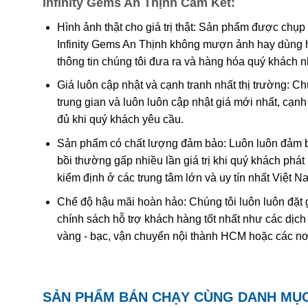
Infinity Gems An Thịnh Cam Kết:
Các công trình gần đây cho thấy màu của ametit là do 
tương tác phức tạp của
sắt
và
nhôm
sẽ tạo nên màu
.
Hình ảnh thật cho giá trị thật: Sản phẩm được chụp
Infinity Gems An Thịnh không mượn ảnh hay dùng 
Khi nung nóng ametit thường chuyển thành màu
vàng
thông tin chúng tôi đưa ra và hàng hóa quý khách 
được coi đơn giản chỉ là “ametit được gia nhiệt”. Thạc
Giá luôn cập nhật và cạnh tranh nhất thị trường: C
trung gian và luôn luôn cập nhật giá mới nhất, cạ
Ametit tổng hợp rất giống với ametit chất lượng cao. C
đủ khi quý khách yêu cầu.
nhiên nên rất khó phân biệt một cách chính xác trừ k
nghiệm dựa trên quy luật sinh đôi tên “Brazil law twinn
Sản phẩm có chất lượng đảm bảo: Luôn luôn đảm bả
thạch anh phải và trái được liên kết tạo thành một tinh
bồi thường gấp nhiều lần giá trị khi quý khách phá
dễ dàng hơn. Tuy nhiên về mặc lý thuyết, người ta có 
kiểm định ở các trung tâm lớn và uy tín nhất Việt 
với số lượng lớn để cung cấp cho thị trường.
Chế độ hậu mãi hoàn hảo: Chúng tôi luôn luôn đặt 
chính sách hỗ trợ khách hàng tốt nhất như các dịch
vàng - bạc, vận chuyển nội thành HCM hoặc các nơ
SẢN PHẨM BÁN CHẠY CÙNG DANH MỤ