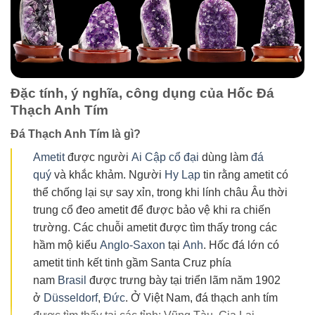
Đặc tính, ý nghĩa, công dụng của Hốc Đá
Thạch Anh Tím
Đá Thạch Anh Tím là gì?
Ametit
được người
Ai Cập cổ đại
dùng làm
đá
quý
và khắc khảm. Người
Hy Lạp
tin rằng ametit có
thể chống lại sự say xỉn, trong khi lính châu Âu thời
trung cổ đeo ametit để được bảo vệ khi ra chiến
trường. Các chuỗi ametit được tìm thấy trong các
hầm mộ kiểu
Anglo-Saxon
tại
Anh
. Hốc đá lớn có
ametit tinh kết tinh gầm Santa Cruz phía
nam
Brasil
được trưng bày tại triển lãm năm 1902
ở
Düsseldorf
,
Đức
. Ở Việt Nam, đá thạch anh tím