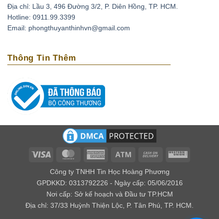
Địa chỉ: Lầu 3, 496 Đường 3/2, P. Diên Hồng, TP. HCM.
Thạch anh tím có thể xoa dịu những cơn đau đầu do
Hotline: 0911.99.3399
căng thẳng, stress bằng cách đặt chúng lên trán. Ngoài
Email: phongthuyanthinhvn@gmail.com
ra loại đá này còn có tác dụng phục hồi tuần hoàn máu,
tốt cho những người có bệnh cao huyết áp, tai biến
Thông Tin Thêm
mạch máu não.
Loại biến thể thạch anh với cái tên amethyst bắt nguồn
từ tiếng Hy lạp là amethytos, nó có nghĩa là không say.
Vì vậy người xưa thường dùng loại đá quý này để giải
độc rượu và các loại chất độc khác. Nếu bạn bỏ viên đá
này trong nguồn nước uống, điều kỳ diệu sẽ xảy ra đó
là chúng mang lại năng lượng tốt cho nguồn nước.
Về mặt tâm linh
Visa
MasterCard
American
Atm
Cash
Western
Express
On
Union
Theo kinh Vê Đa của Ấn Độ, người ta cho rằng thạch
Công ty TNHH Tin Học Hoàng Phương
Delivery
anh tím có khả năng giúp kiểm soát được cảm xúc, xoa
GPDKKD: 0313792226 - Ngày cấp: 05/06/2016
Nơi cấp: Sở kế hoạch và Đầu tư TP.HCM
dịu âu lo, làm cho con người có ý nghĩa tốt lành.
Địa chỉ: 37/33 Huỳnh Thiện Lộc, P. Tân Phú, TP. HCM.
Đối với các nhà trường sinh học thì lại cho rằng đây là