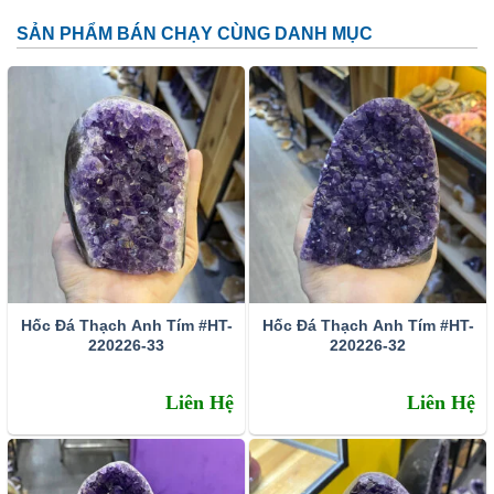
SẢN PHẨM BÁN CHẠY CÙNG DANH MỤC
Đặc tính:
Tên khoa học: đá thạch anh tím (amethyst)
Thành phần cấu tạo hoá học: SiO2.
Màu sắc: Tất cả các dạng của màu tím như trắng phớt
tím, tím ánh hồng đến tím đậm, tím violet, màu xanh biển
và xám.
Hốc Đá Thạch Anh Tím #HT-
Hốc Đá Thạch Anh Tím #HT-
Chỉ số chiết quang: 1.544 – 1.553
220226-33
220226-32
Tỷ trọng: 2.65 – 2.91
Liên Hệ
Liên Hệ
Độ bóng: Như thủy tinh
Độ trong suốt: Trong suốt