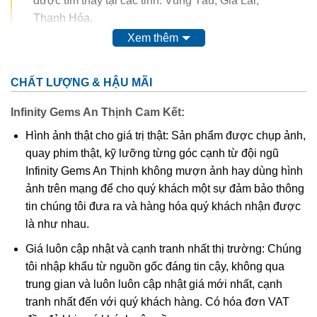
được tìm thấy tại các tỉnh: Vũng Tàu, Gia Lai,
Thanh Hóa.
Xem thêm
Trong thế kỷ 20, màu của ametit được coi là do sự có mặt
của
mangan
. Tuy nhiên, do màu của nó có thể bị thay đổi
CHẤT LƯỢNG & HẬU MÃI
hoàn toàn thậm chí mất màu khi nung. Vì vậy, người ta
nghĩ rằng nó có nguồn gốc từ các chất hữu cơ.
Thyocyanat
Infinity Gems An Thịnh Cam Kết:
sắt III
được cho là có mặt trong ametit và
lưu huỳnh
cũng
Hình ảnh thật cho giá trị thật: Sản phẩm được chụp ảnh,
được tìm thấy trong khoáng vật này.
quay phim thật, kỹ lưỡng từng góc cạnh từ đội ngũ
Infinity Gems An Thịnh không mượn ảnh hay dùng hình
Các công trình gần đây cho thấy màu của ametit là do có
ảnh trên mạng để cho quý khách một sự đảm bảo thông
lẫn tạp chất
sắt
III
. Các nghiên cứu sâu hơn cho thấy sự
tin chúng tôi đưa ra và hàng hóa quý khách nhận được
tương tác phức tạp của
sắt
và
nhôm
sẽ tạo nên màu
.
là như nhau.
Khi nung nóng ametit thường chuyển thành màu
vàng
, và
Giá luôn cập nhật và cạnh tranh nhất thị trường: Chúng
hầu hết
citrine
,
cairngorm
của ngành kim hoàn đá quý
tôi nhập khẩu từ nguồn gốc đáng tin cậy, không qua
được coi đơn giản chỉ là “ametit được gia nhiệt”. Thạch
trung gian và luôn luôn cập nhật giá mới nhất, cạnh
anh ametit có xu hướng bị mất màu khi bị lộ ra mặt đất.
tranh nhất đến với quý khách hàng. Có hóa đơn VAT