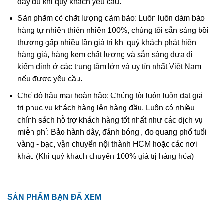
đầy đủ khi quý khách yêu cầu.
Ametit tổng hợp rất giống với ametit chất lượng cao. Các
Sản phẩm có chất lượng đảm bảo: Luôn luôn đảm bảo
đặc điểm hóa học và vật lý đều rất giống với ametit tự
hàng tự nhiên thiên nhiên 100%, chúng tôi sẵn sàng bồi
nhiên nên rất khó phân biệt một cách chính xác trừ khi
thường gấp nhiều lần giá trị khi quý khách phát hiện
dùng những thử nghiệm đá quý học cao cấp tốn kém. Thử
hàng giả, hàng kém chất lượng và sẵn sàng đưa đi
nghiệm dựa trên quy luật sinh đôi tên “Brazil law twinning”
kiểm định ở các trung tâm lớn và uy tín nhất Việt Nam
(một dạng của thạch anh sinh đôi, khi đó cấu trúc thạch
nếu được yêu cầu.
anh phải và trái được liên kết tạo thành một tinh thể duy
nhất
được sử dụng để xác định ametit tổng hợp sẽ dễ
Chế độ hậu mãi hoàn hảo: Chúng tôi luôn luôn đặt giá
dàng hơn. Tuy nhiên về mặc lý thuyết, người ta có thể tạo
trị phục vụ khách hàng lên hàng đầu. Luôn có nhiều
ra vật liệu tổng hợp này nhưng khó mà tạo ra được với số
chính sách hỗ trợ khách hàng tốt nhất như các dịch vụ
lượng lớn để cung cấp cho thị trường.
miễn phí: Bảo hành dây, đánh bóng , đo quang phổ tuổi
vàng - bạc, vận chuyển nội thành HCM hoặc các nơi
khác (Khi quý khách chuyển 100% giá trị hàng hóa)
SẢN PHẨM BẠN ĐÃ XEM