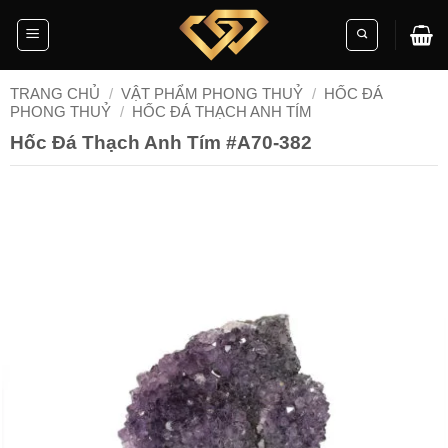
Skip
to
content
TRANG CHỦ
/
VẬT PHẨM PHONG THUỶ
/
HỐC ĐÁ
PHONG THUỶ
/
HỐC ĐÁ THẠCH ANH TÍM
Hốc Đá Thạch Anh Tím #A70-382