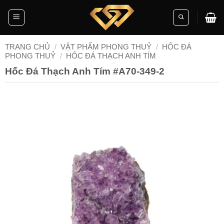
Skip
to
content
TRANG CHỦ
/
VẬT PHẨM PHONG THUỶ
/
HỐC ĐÁ
PHONG THUỶ
/
HỐC ĐÁ THẠCH ANH TÍM
Hốc Đá Thạch Anh Tím #A70-349-2