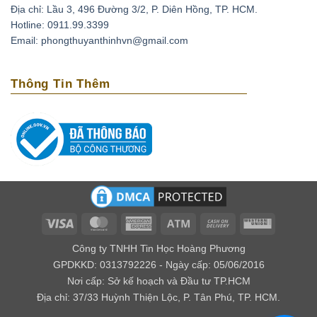
Địa chỉ: Lầu 3, 496 Đường 3/2, P. Diên Hồng, TP. HCM.
Thạch anh tím có thể xoa dịu những cơn đau đầu do
Hotline: 0911.99.3399
căng thẳng, stress bằng cách đặt chúng lên trán. Ngoài
Email: phongthuyanthinhvn@gmail.com
ra loại đá này còn có tác dụng phục hồi tuần hoàn máu,
tốt cho những người có bệnh cao huyết áp, tai biến
Thông Tin Thêm
mạch máu não.
Loại biến thể thạch anh với cái tên amethyst bắt nguồn
từ tiếng Hy lạp là amethytos, nó có nghĩa là không say.
Vì vậy người xưa thường dùng loại đá quý này để giải
độc rượu và các loại chất độc khác. Nếu bạn bỏ viên đá
này trong nguồn nước uống, điều kỳ diệu sẽ xảy ra đó
là chúng mang lại năng lượng tốt cho nguồn nước.
Về mặt tâm linh
Visa
MasterCard
American
Atm
Cash
Western
Express
On
Union
Theo kinh Vê Đa của Ấn Độ, người ta cho rằng thạch
Công ty TNHH Tin Học Hoàng Phương
Delivery
anh tím có khả năng giúp kiểm soát được cảm xúc, xoa
GPDKKD: 0313792226 - Ngày cấp: 05/06/2016
Nơi cấp: Sở kế hoạch và Đầu tư TP.HCM
dịu âu lo, làm cho con người có ý nghĩa tốt lành.
Địa chỉ: 37/33 Huỳnh Thiện Lộc, P. Tân Phú, TP. HCM.
Đối với các nhà trường sinh học thì lại cho rằng đây là