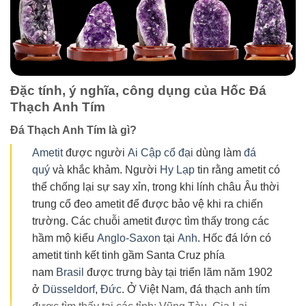
Đặc tính, ý nghĩa, công dụng của Hốc Đá
Thạch Anh Tím
Đá Thạch Anh Tím là gì?
Ametit
được người
Ai Cập cổ đại
dùng làm
đá
quý
và khắc khảm. Người
Hy Lạp
tin rằng ametit có
thể chống lại sự say xỉn, trong khi lính châu Âu thời
trung cổ đeo ametit để được bảo vệ khi ra chiến
trường. Các chuỗi ametit được tìm thấy trong các
hầm mộ kiểu
Anglo-Saxon
tại
Anh
. Hốc đá lớn có
ametit tinh kết tinh gầm Santa Cruz phía
nam
Brasil
được trưng bày tại triển lãm năm 1902
ở
Düsseldorf
,
Đức
. Ở Việt Nam, đá thạch anh tím