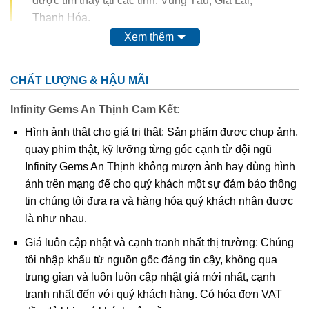
được tìm thấy tại các tỉnh: Vũng Tàu, Gia Lai,
Thanh Hóa.
Xem thêm
Trong thế kỷ 20, màu của ametit được coi là do sự có mặt
của
mangan
. Tuy nhiên, do màu của nó có thể bị thay đổi
CHẤT LƯỢNG & HẬU MÃI
hoàn toàn thậm chí mất màu khi nung. Vì vậy, người ta
nghĩ rằng nó có nguồn gốc từ các chất hữu cơ.
Thyocyanat
Infinity Gems An Thịnh Cam Kết:
sắt III
được cho là có mặt trong ametit và
lưu huỳnh
cũng
Hình ảnh thật cho giá trị thật: Sản phẩm được chụp ảnh,
được tìm thấy trong khoáng vật này.
quay phim thật, kỹ lưỡng từng góc cạnh từ đội ngũ
Infinity Gems An Thịnh không mượn ảnh hay dùng hình
Các công trình gần đây cho thấy màu của ametit là do có
ảnh trên mạng để cho quý khách một sự đảm bảo thông
lẫn tạp chất
sắt
III
. Các nghiên cứu sâu hơn cho thấy sự
tin chúng tôi đưa ra và hàng hóa quý khách nhận được
tương tác phức tạp của
sắt
và
nhôm
sẽ tạo nên màu
.
là như nhau.
Khi nung nóng ametit thường chuyển thành màu
vàng
, và
Giá luôn cập nhật và cạnh tranh nhất thị trường: Chúng
hầu hết
citrine
,
cairngorm
của ngành kim hoàn đá quý
tôi nhập khẩu từ nguồn gốc đáng tin cậy, không qua
được coi đơn giản chỉ là “ametit được gia nhiệt”. Thạch
trung gian và luôn luôn cập nhật giá mới nhất, cạnh
anh ametit có xu hướng bị mất màu khi bị lộ ra mặt đất.
tranh nhất đến với quý khách hàng. Có hóa đơn VAT