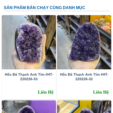
SẢN PHẨM BÁN CHẠY CÙNG DANH MỤC
Đặc tính:
Tên khoa học: đá thạch anh tím (amethyst)
Thành phần cấu tạo hoá học: SiO2.
Màu sắc: Tất cả các dạng của màu tím như trắng phớt
tím, tím ánh hồng đến tím đậm, tím violet, màu xanh biển
và xám.
Hốc Đá Thạch Anh Tím #HT-
Hốc Đá Thạch Anh Tím #HT-
Chỉ số chiết quang: 1.544 – 1.553
220226-33
220226-32
Tỷ trọng: 2.65 – 2.91
Liên Hệ
Liên Hệ
Độ bóng: Như thủy tinh
Độ trong suốt: Trong suốt