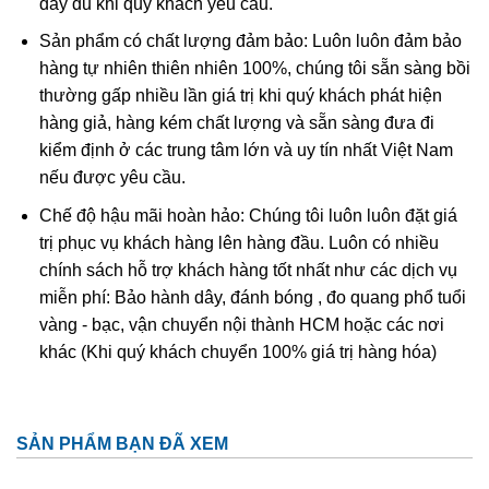
đầy đủ khi quý khách yêu cầu.
Ametit tổng hợp rất giống với ametit chất lượng cao. Các
Sản phẩm có chất lượng đảm bảo: Luôn luôn đảm bảo
đặc điểm hóa học và vật lý đều rất giống với ametit tự
hàng tự nhiên thiên nhiên 100%, chúng tôi sẵn sàng bồi
nhiên nên rất khó phân biệt một cách chính xác trừ khi
thường gấp nhiều lần giá trị khi quý khách phát hiện
dùng những thử nghiệm đá quý học cao cấp tốn kém. Thử
hàng giả, hàng kém chất lượng và sẵn sàng đưa đi
nghiệm dựa trên quy luật sinh đôi tên “Brazil law twinning”
kiểm định ở các trung tâm lớn và uy tín nhất Việt Nam
(một dạng của thạch anh sinh đôi, khi đó cấu trúc thạch
nếu được yêu cầu.
anh phải và trái được liên kết tạo thành một tinh thể duy
nhất
được sử dụng để xác định ametit tổng hợp sẽ dễ
Chế độ hậu mãi hoàn hảo: Chúng tôi luôn luôn đặt giá
dàng hơn. Tuy nhiên về mặc lý thuyết, người ta có thể tạo
trị phục vụ khách hàng lên hàng đầu. Luôn có nhiều
ra vật liệu tổng hợp này nhưng khó mà tạo ra được với số
chính sách hỗ trợ khách hàng tốt nhất như các dịch vụ
lượng lớn để cung cấp cho thị trường.
miễn phí: Bảo hành dây, đánh bóng , đo quang phổ tuổi
vàng - bạc, vận chuyển nội thành HCM hoặc các nơi
khác (Khi quý khách chuyển 100% giá trị hàng hóa)
SẢN PHẨM BẠN ĐÃ XEM