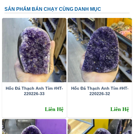
SẢN PHẨM BÁN CHẠY CÙNG DANH MỤC
Đặc tính:
Tên khoa học: đá thạch anh tím (amethyst)
Thành phần cấu tạo hoá học: SiO2.
Màu sắc: Tất cả các dạng của màu tím như trắng phớt
tím, tím ánh hồng đến tím đậm, tím violet, màu xanh biển
và xám.
Hốc Đá Thạch Anh Tím #HT-
Hốc Đá Thạch Anh Tím #HT-
Chỉ số chiết quang: 1.544 – 1.553
220226-33
220226-32
Tỷ trọng: 2.65 – 2.91
Liên Hệ
Liên Hệ
Độ bóng: Như thủy tinh
Độ trong suốt: Trong suốt