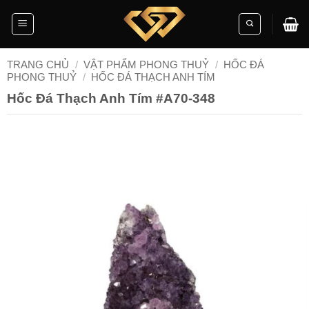
Skip
to
content
TRANG CHỦ
/
VẬT PHẨM PHONG THUỶ
/
HỐC ĐÁ
PHONG THUỶ
/
HỐC ĐÁ THẠCH ANH TÍM
Hốc Đá Thạch Anh Tím #A70-348