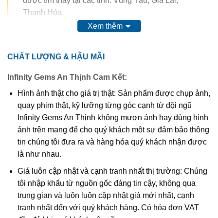
được tìm thấy tại các tỉnh: Vũng Tàu, Gia Lai,
Thanh Hóa.
Xem thêm
Trong thế kỷ 20, màu của ametit được coi là do sự có mặt
của
mangan
. Tuy nhiên, do màu của nó có thể bị thay đổi
CHẤT LƯỢNG & HẬU MÃI
hoàn toàn thậm chí mất màu khi nung. Vì vậy, người ta
nghĩ rằng nó có nguồn gốc từ các chất hữu cơ.
Thyocyanat
Infinity Gems An Thịnh Cam Kết:
sắt III
được cho là có mặt trong ametit và
lưu huỳnh
cũng
Hình ảnh thật cho giá trị thật: Sản phẩm được chụp ảnh,
được tìm thấy trong khoáng vật này.
quay phim thật, kỹ lưỡng từng góc cạnh từ đội ngũ
Infinity Gems An Thịnh không mượn ảnh hay dùng hình
Các công trình gần đây cho thấy màu của ametit là do có
ảnh trên mạng để cho quý khách một sự đảm bảo thông
lẫn tạp chất
sắt
III
. Các nghiên cứu sâu hơn cho thấy sự
tin chúng tôi đưa ra và hàng hóa quý khách nhận được
tương tác phức tạp của
sắt
và
nhôm
sẽ tạo nên màu
.
là như nhau.
Khi nung nóng ametit thường chuyển thành màu
vàng
, và
Giá luôn cập nhật và cạnh tranh nhất thị trường: Chúng
hầu hết
citrine
,
cairngorm
của ngành kim hoàn đá quý
tôi nhập khẩu từ nguồn gốc đáng tin cậy, không qua
được coi đơn giản chỉ là “ametit được gia nhiệt”. Thạch
trung gian và luôn luôn cập nhật giá mới nhất, cạnh
anh ametit có xu hướng bị mất màu khi bị lộ ra mặt đất.
tranh nhất đến với quý khách hàng. Có hóa đơn VAT