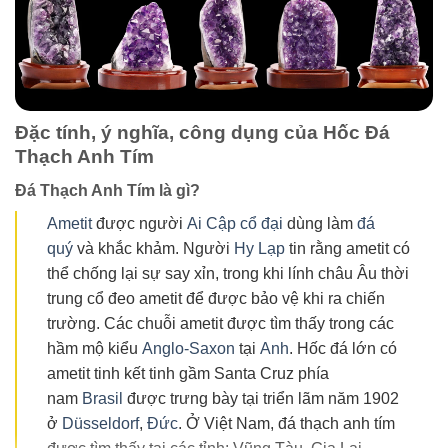
Đặc tính, ý nghĩa, công dụng của Hốc Đá
Thạch Anh Tím
Đá Thạch Anh Tím là gì?
Ametit
được người
Ai Cập cổ đại
dùng làm
đá
quý
và khắc khảm. Người
Hy Lạp
tin rằng ametit có
thể chống lại sự say xỉn, trong khi lính châu Âu thời
trung cổ đeo ametit để được bảo vệ khi ra chiến
trường. Các chuỗi ametit được tìm thấy trong các
hầm mộ kiểu
Anglo-Saxon
tại
Anh
. Hốc đá lớn có
ametit tinh kết tinh gầm Santa Cruz phía
nam
Brasil
được trưng bày tại triển lãm năm 1902
ở
Düsseldorf
,
Đức
. Ở Việt Nam, đá thạch anh tím