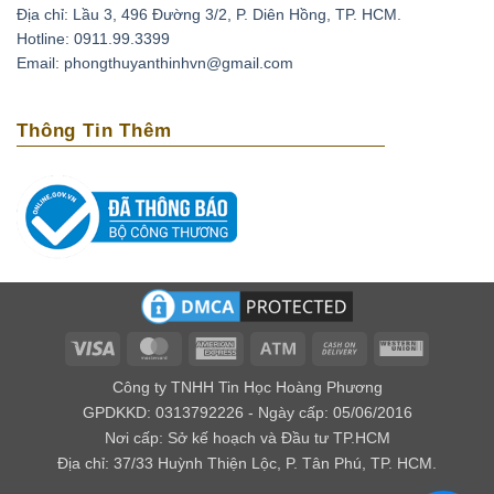
Địa chỉ: Lầu 3, 496 Đường 3/2, P. Diên Hồng, TP. HCM.
Thạch anh tím có thể xoa dịu những cơn đau đầu do
Hotline: 0911.99.3399
căng thẳng, stress bằng cách đặt chúng lên trán. Ngoài
Email: phongthuyanthinhvn@gmail.com
ra loại đá này còn có tác dụng phục hồi tuần hoàn máu,
tốt cho những người có bệnh cao huyết áp, tai biến
Thông Tin Thêm
mạch máu não.
Loại biến thể thạch anh với cái tên amethyst bắt nguồn
từ tiếng Hy lạp là amethytos, nó có nghĩa là không say.
Vì vậy người xưa thường dùng loại đá quý này để giải
độc rượu và các loại chất độc khác. Nếu bạn bỏ viên đá
này trong nguồn nước uống, điều kỳ diệu sẽ xảy ra đó
là chúng mang lại năng lượng tốt cho nguồn nước.
Về mặt tâm linh
Visa
MasterCard
American
Atm
Cash
Western
Express
On
Union
Theo kinh Vê Đa của Ấn Độ, người ta cho rằng thạch
Công ty TNHH Tin Học Hoàng Phương
Delivery
anh tím có khả năng giúp kiểm soát được cảm xúc, xoa
GPDKKD: 0313792226 - Ngày cấp: 05/06/2016
Nơi cấp: Sở kế hoạch và Đầu tư TP.HCM
dịu âu lo, làm cho con người có ý nghĩa tốt lành.
Địa chỉ: 37/33 Huỳnh Thiện Lộc, P. Tân Phú, TP. HCM.
Đối với các nhà trường sinh học thì lại cho rằng đây là