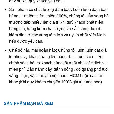
đầy đủ khi quý khách yêu cầu.
Ametit tổng hợp rất giống với ametit chất lượng cao. Các
Sản phẩm có chất lượng đảm bảo: Luôn luôn đảm bảo
đặc điểm hóa học và vật lý đều rất giống với ametit tự
hàng tự nhiên thiên nhiên 100%, chúng tôi sẵn sàng bồi
nhiên nên rất khó phân biệt một cách chính xác trừ khi
thường gấp nhiều lần giá trị khi quý khách phát hiện
dùng những thử nghiệm đá quý học cao cấp tốn kém. Thử
hàng giả, hàng kém chất lượng và sẵn sàng đưa đi
nghiệm dựa trên quy luật sinh đôi tên “Brazil law twinning”
kiểm định ở các trung tâm lớn và uy tín nhất Việt Nam
(một dạng của thạch anh sinh đôi, khi đó cấu trúc thạch
nếu được yêu cầu.
anh phải và trái được liên kết tạo thành một tinh thể duy
nhất
được sử dụng để xác định ametit tổng hợp sẽ dễ
Chế độ hậu mãi hoàn hảo: Chúng tôi luôn luôn đặt giá
dàng hơn. Tuy nhiên về mặc lý thuyết, người ta có thể tạo
trị phục vụ khách hàng lên hàng đầu. Luôn có nhiều
ra vật liệu tổng hợp này nhưng khó mà tạo ra được với số
chính sách hỗ trợ khách hàng tốt nhất như các dịch vụ
lượng lớn để cung cấp cho thị trường.
miễn phí: Bảo hành dây, đánh bóng , đo quang phổ tuổi
vàng - bạc, vận chuyển nội thành HCM hoặc các nơi
khác (Khi quý khách chuyển 100% giá trị hàng hóa)
SẢN PHẨM BẠN ĐÃ XEM