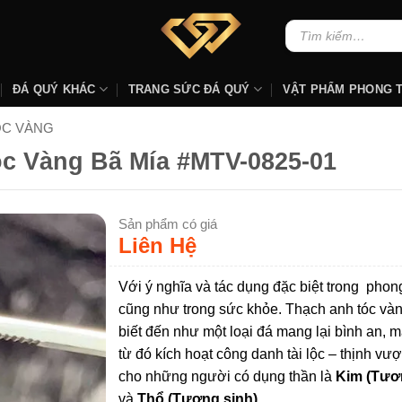
Tìm
kiếm:
ĐÁ QUÝ KHÁC
TRANG SỨC ĐÁ QUÝ
VẬT PHẨM PHONG 
ÓC VÀNG
c Vàng Bã Mía #MTV-0825-01
Sản phẩm có giá
Liên Hệ
Với ý nghĩa và tác dụng đặc biệt trong phon
cũng như trong sức khỏe. Thạch anh tóc và
biết đến như một loại đá mang lại bình an, 
từ đó kích hoạt công danh tài lộc – thịnh vượ
cho những người có dụng thần là
Kim (Tươ
và
Thổ (Tương sinh)
.