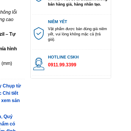
bán hàng giả, hàng nhân tạo.
hông lỗi
óng cao
NIÊM YẾT
Vật phẩm được bán đúng giá niêm
il – Tự
yết, vui lòng không mặc cả (trả
giá).
mía hình
HOTLINE CSKH
8 (mm)
0911.99.3399
y Chụp từ
 Chi tiết
g xem sản
n, Quý
phẩm có