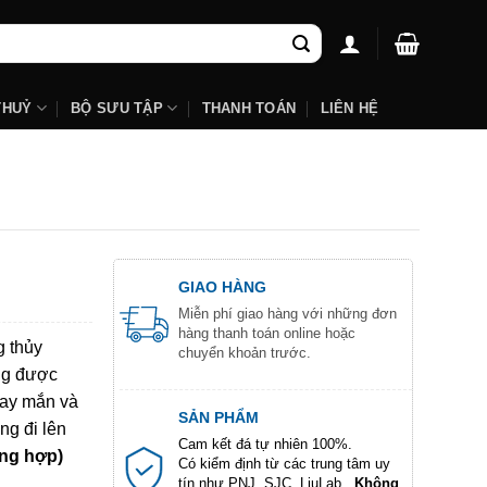
THUỶ
BỘ SƯU TẬP
THANH TOÁN
LIÊN HỆ
GIAO HÀNG
Miễn phí giao hàng với những đơn
hàng thanh toán online hoặc
g thủy
chuyển khoản trước.
ng được
may mắn và
SẢN PHẨM
ng đi lên
Cam kết đá tự nhiên 100%.
ng hợp)
Có kiểm định từ các trung tâm uy
tín như PNJ, SJC, LiuLab...
Không