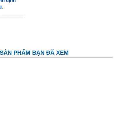
iểm định
đ.
SẢN PHẨM BẠN ĐÃ XEM