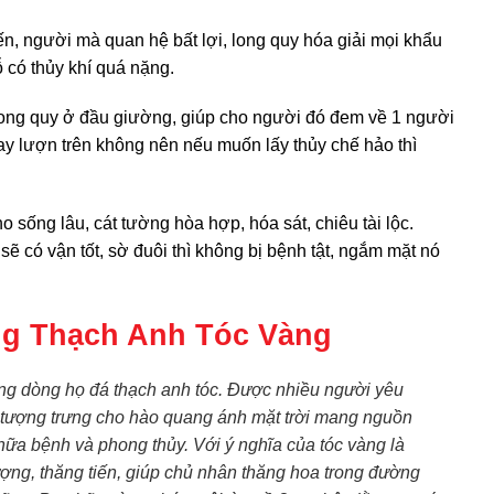
iến, người mà quan hệ bất lợi, long quy hóa giải mọi khẩu
ỗ có thủy khí quá nặng.
long quy ở đầu giường, giúp cho người đó đem về 1 người
y lượn trên không nên nếu muốn lấy thủy chế hảo thì
o sống lâu, cát tường hòa hợp, hóa sát, chiêu tài lộc.
ẽ có vận tốt, sờ đuôi thì không bị bệnh tật, ngắm mặt nó
ng Thạch Anh Tóc Vàng
ong dòng họ đá thạch anh tóc. Được nhiều người yêu
 tượng trưng cho hào quang ánh mặt trời mang nguồn
ữa bệnh và phong thủy. Với ý nghĩa của tóc vàng là
vượng, thăng tiến, giúp chủ nhân thăng hoa trong đường