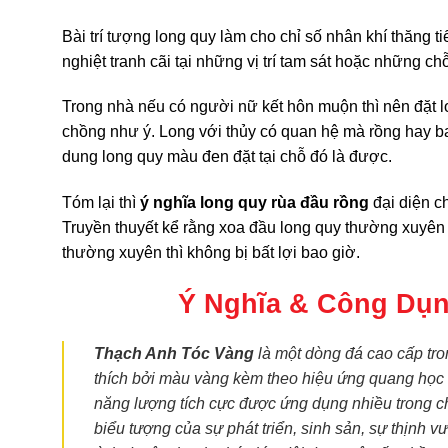
Bài trí tượng long quy làm cho chỉ số nhân khí thăng t
nghiệt tranh cãi tại những vị trí tam sát hoặc những ch
Trong nhà nếu có người nữ kết hôn muộn thì nên đặt 
chồng như ý. Long với thủy có quan hệ mà rồng hay ba
dung long quy màu đen đặt tại chỗ đó là được.
Tóm lại thì
ý nghĩa long quy rùa đầu rồng
đại diện ch
Truyền thuyết kể rằng xoa đầu long quy thường xuyên s
thường xuyên thì không bị bất lợi bao giờ.
Ý Nghĩa & Công Dụ
Thạch Anh Tóc Vàng
là một dòng đá cao cấp tr
thích bởi màu vàng kèm theo hiệu ứng quang học
năng lượng tích cực được ứng dụng nhiều trong ch
biểu tượng của sự phát triển, sinh sản, sự thịnh 