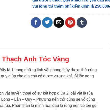
giá dưới 5 triệu, Quý khách có yêu cầu k
vui lòng trả thêm phí kiểm định là 250.000
– Thạch Anh Tóc Vàng
 Đây là 1 trong những linh vật phong thủy được thờ cúng
ng quy giúp cho gia chủ có được vượng khí, tài lộc trong
on vật huyền thoại có sự kết hợp giữa 2 loài vật là rùa
inh Long – Lân – Quy – Phượng nên thờ cúng sẽ vô cùng
và rùa. Phần thân là mình rùa, đầu là rồng nên có tên gọi