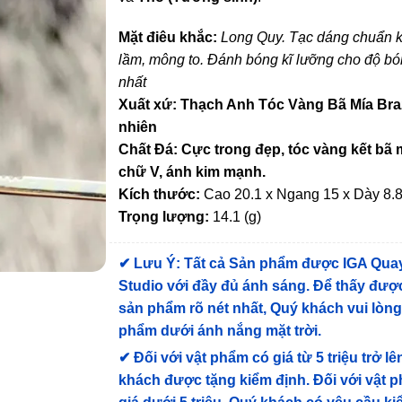
Mặt điêu khắc:
Long Quy. Tạc dáng chuẩn k
lầm, mông to. Đánh bóng kĩ lưỡng cho độ b
nhất
Xuất xứ: Thạch Anh Tóc Vàng Bã Mía Braz
nhiên
Chất Đá: Cực trong đẹp, tóc vàng kết bã 
chữ V, ánh kim mạnh.
Kích thước:
Cao 20.1 x Ngang 15 x Dày 8.
Trọng lượng:
14.1 (g)
✔
Lưu Ý: Tất cả Sản phẩm được IGA Qua
Studio với đầy đủ ánh sáng. Để thấy được
sản phẩm rõ nét nhất, Quý khách vui lòn
phẩm dưới ánh nắng mặt trời.
✔
Đối với vật phẩm có giá từ 5 triệu trở lê
khách được tặng kiểm định
. Đối với vật 