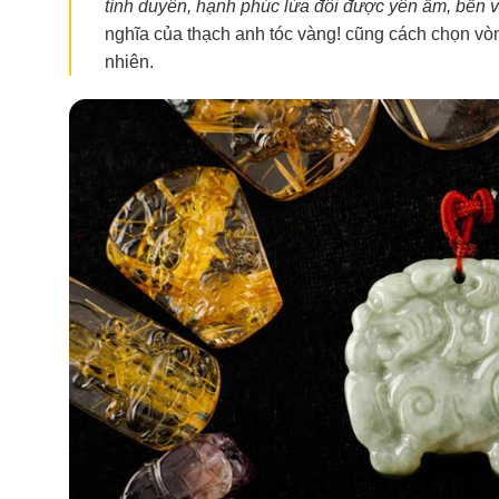
tình duyên, hạnh phúc lứa đôi được yên ấm, bền 
nghĩa của thạch anh tóc vàng! cũng cách chọn vò
nhiên.