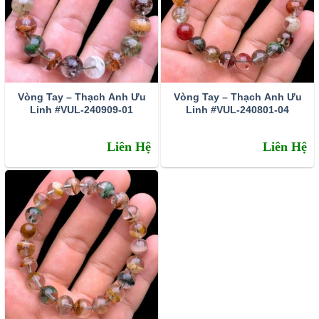
Vòng Tay – Thạch Anh Ưu
Vòng Tay – Thạch Anh Ưu
Linh #VUL-240909-01
Linh #VUL-240801-04
Liên Hệ
Liên Hệ
Các bạn nữ có thể trạng yếu hay ốm đau có thể đeo vòng thạch
anh ưu linh tăng sức đề kháng
– Không những thế, đá thạch anh rêu còn được coi là một