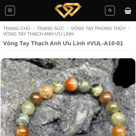
Skip
to
content
TRANG CHỦ
/
TRANG SỨC
/
VÒNG TAY PHONG THỦY
/
VÒNG TAY THẠCH ANH ƯU LINH
Vòng Tay Thạch Anh Ưu Linh #VUL-A10-01