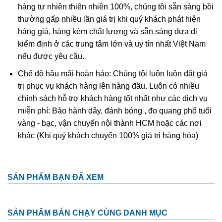
làm đồ trang sức, đây còn là một loại đá rất tốt cho sức
hàng tự nhiên thiên nhiên 100%, chúng tôi sẵn sàng bồi
khỏe và phong thủy. Chính vì vậy mà có rất nhiều người
thường gấp nhiều lần giá trị khi quý khách phát hiện
muốn lựa chọn loại đá này để sử dụng. Đá thạch anh ưu
hàng giả, hàng kém chất lượng và sẵn sàng đưa đi
linh thường được chế tác thành vòng đeo tay hoặc mặt
kiểm định ở các trung tâm lớn và uy tín nhất Việt Nam
nhẫn, mặt dây chuyền đeo cổ để vừa làm đồ trang sức vừa
nếu được yêu cầu.
làm vật phong thủy với nhiều ý nghĩa và tác dụng tốt trong
Chế độ hậu mãi hoàn hảo: Chúng tôi luôn luôn đặt giá
sức khoẻ.
trị phục vụ khách hàng lên hàng đầu. Luôn có nhiều
chính sách hỗ trợ khách hàng tốt nhất như các dịch vụ
miễn phí: Bảo hành dây, đánh bóng , đo quang phổ tuổi
vàng - bạc, vận chuyển nội thành HCM hoặc các nơi
khác (Khi quý khách chuyển 100% giá trị hàng hóa)
SẢN PHẨM BẠN ĐÃ XEM
SẢN PHẨM BÁN CHẠY CÙNG DANH MỤC