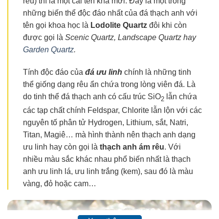
rêu) thì là một cái tên khá mới. Đây là một trong
những biến thể độc đáo nhất của đá thạch anh với
tên gọi khoa học là
Lodolite Quartz
đôi khi còn
được gọi là
Scenic Quartz, Landscape Quartz hay
Garden Quartz
.
Tính độc đáo của
đá ưu linh
chính là những tinh
thể giống dạng rêu ẩn chứa trong lòng viên đá. Là
do tinh thể đá thạch anh có cấu trúc SiO
lẫn chứa
2
các tạp chất chính Feldspar, Chlorite lẫn lộn với các
nguyên tố phân tử Hydrogen, Lithium, sắt, Natri,
Titan, Magiê… mà hình thành nên thạch anh dạng
ưu linh hay còn gọi là
thạch anh ám rêu
. Với
nhiều màu sắc khác nhau phổ biến nhất là thạch
anh ưu linh lá, ưu linh trắng (kem), sau đó là màu
vàng, đỏ hoặc cam…