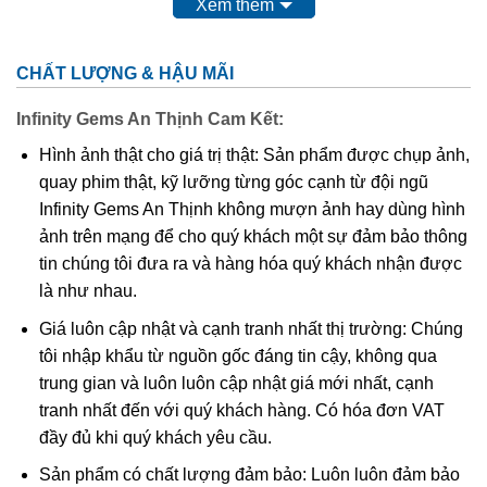
Xem thêm
CHẤT LƯỢNG & HẬU MÃI
Infinity Gems An Thịnh Cam Kết:
Hình ảnh thật cho giá trị thật: Sản phẩm được chụp ảnh,
quay phim thật, kỹ lưỡng từng góc cạnh từ đội ngũ
Infinity Gems An Thịnh không mượn ảnh hay dùng hình
ảnh trên mạng để cho quý khách một sự đảm bảo thông
tin chúng tôi đưa ra và hàng hóa quý khách nhận được
là như nhau.
Thạch anh ưu linh ngũ sắc dưới dạng thô chưa qua chế tác và
Giá luôn cập nhật và cạnh tranh nhất thị trường: Chúng
lẫn khá nhiều tạp chất
tôi nhập khẩu từ nguồn gốc đáng tin cậy, không qua
trung gian và luôn luôn cập nhật giá mới nhất, cạnh
Ý nghĩa và những lợi ích mà thạch anh ưu
tranh nhất đến với quý khách hàng. Có hóa đơn VAT
linh ban tặng.
đầy đủ khi quý khách yêu cầu.
Đá thạch anh ưu linh
không những có giá trị cao trong
Sản phẩm có chất lượng đảm bảo: Luôn luôn đảm bảo