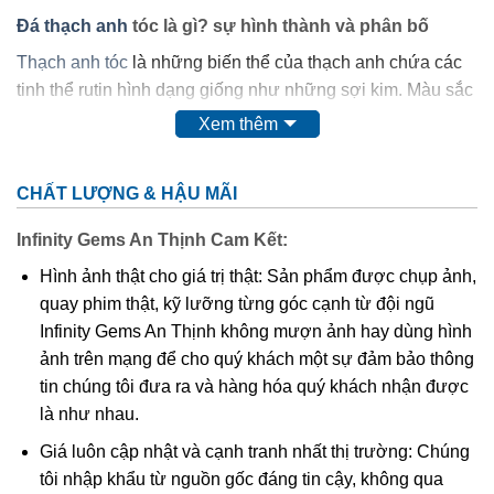
Đá thạch anh
tóc là gì? sự hình thành và phân bố
Thạch anh tóc
là những biến thể của thạch anh chứa các
tinh thể rutin hình dạng giống như những sợi kim. Màu sắc
của các tinh thể này có thể là màu đỏ, màu đen, và màu
Xem thêm
vàng, hoặc đôi khi là màu xanh. Thạch anh tóc thường
được sử dụng trong ngành mỹ nghệ như chế tác tượng, và
CHẤT LƯỢNG & HẬU MÃI
ngành trang sức như làm chuỗi hạt và mặt nhẫn.
Infinity Gems An Thịnh Cam Kết:
Đá thạch anh tóc
được hình thành trong các hốc của đá
Hình ảnh thật cho giá trị thật: Sản phẩm được chụp ảnh,
magma axit và đặc biệt chúng được hình thành trong mạch
quay phim thật, kỹ lưỡng từng góc cạnh từ đội ngũ
pegmatite, thường cộng sinh với
tourmaline
, thạc anh tóc
Infinity Gems An Thịnh không mượn ảnh hay dùng hình
nâu đồng, eryl, casiterit, feldspar.
ảnh trên mạng để cho quý khách một sự đảm bảo thông
Màu sắc: vàng kim, màu vàng ánh bạc, đỏ kim, màu đỏ ánh
tin chúng tôi đưa ra và hàng hóa quý khách nhận được
bạc, đen kim, đen ánh bạc, xanh kim, xanh ánh bạc.
là như nhau.
Giá luôn cập nhật và cạnh tranh nhất thị trường: Chúng
Ý nghĩa và công dụng của vòng đá Thạch Anh Tóc
tôi nhập khẩu từ nguồn gốc đáng tin cậy, không qua
Tam Tài