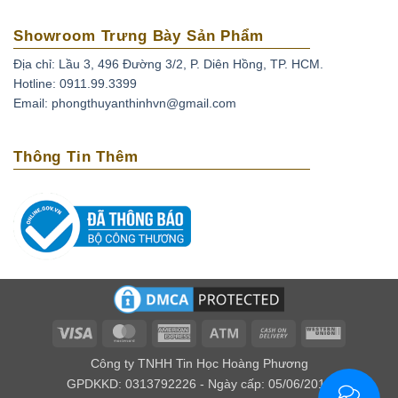
Showroom Trưng Bày Sản Phẩm
Địa chỉ: Lầu 3, 496 Đường 3/2, P. Diên Hồng, TP. HCM.
Hotline: 0911.99.3399
Email: phongthuyanthinhvn@gmail.com
Thông Tin Thêm
Visa
MasterCard
American
Atm
Cash
Western
Express
On
Union
Công ty TNHH Tin Học Hoàng Phương
Delivery
GPDKKD: 0313792226 - Ngày cấp: 05/06/2016