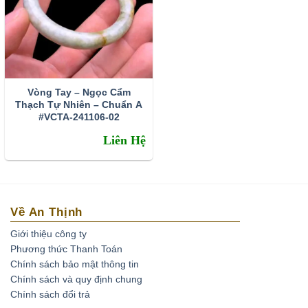
Ngừa các chứng bệnh về huyết áp, mất ngủ.Theo đó, chỉ
cần đeo
Vòng thạch anh tóc tam tài
1 thời gian dài, từ
trường mạnh mẽ của đá thạch anh tóc tam tài được xem là
có năng lượng giúp chủ nhân của nó xua tan muộn phiền,
stress, mang tới giấc ngủ ngon, sâu, từ từ tạm biệt chứng
Vòng Tay – Ngọc Cẩm
mất ngủ, cùng theo đó thạch anh tóc có thể điều trị các
Thạch Tự Nhiên – Chuẩn A
bệnh về khí huyết, huyết áp được giải quyết triệt để.
#VCTA-241106-02
Tăng cường sự tập trung giúp đầu óc thêm minh mẫn.
Liên Hệ
Vòng đá thạch anh tóc tam tài vip là loại đá được mọi
người rất yêu thích vì vẻ đẹp độc đáo và lạ của nó.
Về An Thịnh
Giới thiệu công ty
Phương thức Thanh Toán
Chính sách bảo mật thông tin
Chính sách và quy định chung
Chính sách đổi trả