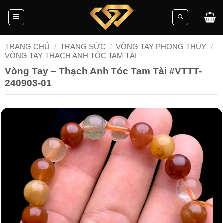
Skip
to
content
TRANG CHỦ
/
TRANG SỨC
/
VÒNG TAY PHONG THỦY
/
VÒNG TAY THẠCH ANH TÓC TAM TÀI
Vòng Tay – Thạch Anh Tóc Tam Tài #VTTT-
240903-01