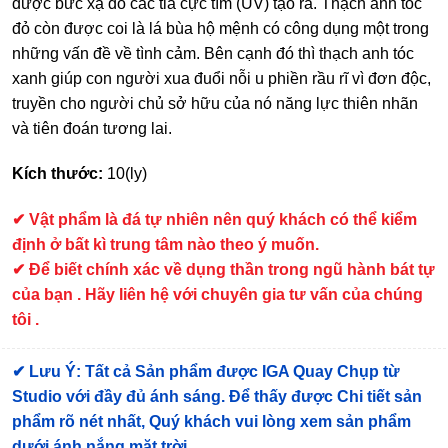
được bức xạ do các tia cực tím (UV) tạo ra. Thạch anh tóc
đỏ còn được coi là lá bùa hộ mệnh có công dụng một trong
những vấn đề về tình cảm. Bên cạnh đó thì thạch anh tóc
xanh giúp con người xua đuổi nỗi u phiền rầu rĩ vì đơn độc,
truyền cho người chủ sở hữu của nó năng lực thiên nhãn
và tiên đoán tương lai.
Kích thước:
10(ly)
✔
Vật phẩm là đá tự nhiên nên quý khách có thể kiểm
định ở bất kì trung tâm nào theo ý muốn.
✔ Để biết chính xác về dụng thần trong ngũ hành bát tự
của bạn . Hãy liên hệ với chuyên gia tư vấn của chúng
tôi .
✔
Lưu Ý: Tất cả Sản phẩm được IGA Quay Chụp từ
Studio với đầy đủ ánh sáng. Để thấy được Chi tiết sản
phẩm rõ nét nhất, Quý khách vui lòng xem sản phẩm
dưới ánh nắng mặt trời.