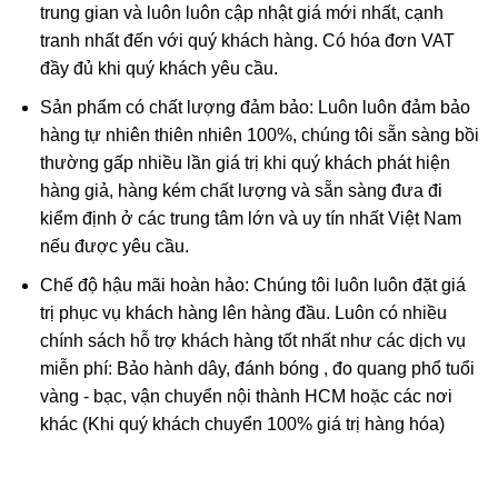
trung gian và luôn luôn cập nhật giá mới nhất, cạnh
Đá thạch anh tóc tam tài
được cấu thành chính từ loại
tranh nhất đến với quý khách hàng. Có hóa đơn VAT
thạch anh tóc 3 màu (thường gồm màu đỏ, vàng, trắng và
đầy đủ khi quý khách yêu cầu.
có khi là xanh, vòng đá phong thủy thạch anh tóc tam tài
Sản phẩm có chất lượng đảm bảo: Luôn luôn đảm bảo
toát lên vẻ độc đáo, cá tính mà khó có thể tìm thấy được ở
hàng tự nhiên thiên nhiên 100%, chúng tôi sẵn sàng bồi
bất kỳ loại đá tự nhiên nào khác
thường gấp nhiều lần giá trị khi quý khách phát hiện
hàng giả, hàng kém chất lượng và sẵn sàng đưa đi
kiểm định ở các trung tâm lớn và uy tín nhất Việt Nam
nếu được yêu cầu.
Chế độ hậu mãi hoàn hảo: Chúng tôi luôn luôn đặt giá
trị phục vụ khách hàng lên hàng đầu. Luôn có nhiều
chính sách hỗ trợ khách hàng tốt nhất như các dịch vụ
miễn phí: Bảo hành dây, đánh bóng , đo quang phổ tuổi
vàng - bạc, vận chuyển nội thành HCM hoặc các nơi
khác (Khi quý khách chuyển 100% giá trị hàng hóa)