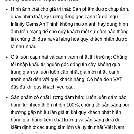
Hình ảnh thật cho giá trị thật: Sản phẩm được chụp ảnh,
quay phim thật, kỹ lưỡng từng góc cạnh từ đội ngũ
Infinity Gems An Thịnh không mượn ảnh hay dùng hình
ảnh trên mạng để cho quý khách một sự đảm bảo thông
tin chúng tôi đưa ra và hàng hóa quý khách nhận được
là như nhau.
Giá luôn cập nhật và cạnh tranh nhất thị trường: Chúng
tôi nhập khẩu từ nguồn gốc đáng tin cậy, không qua
trung gian và luôn luôn cập nhật giá mới nhất, cạnh
tranh nhất đến với quý khách hàng. Có hóa đơn VAT
đầy đủ khi quý khách yêu cầu.
Thạch anh tóc do chưa nhiều chất Black Tourmaline hình thành
Sản phẩm có chất lượng đảm bảo: Luôn luôn đảm bảo
nên sợi tóc màu đen
hàng tự nhiên thiên nhiên 100%, chúng tôi sẵn sàng bồi
thường gấp nhiều lần giá trị khi quý khách phát hiện
hàng giả, hàng kém chất lượng và sẵn sàng đưa đi
Công dụng thạch anh tóc đen trong phong
kiểm định ở các trung tâm lớn và uy tín nhất Việt Nam
thủy