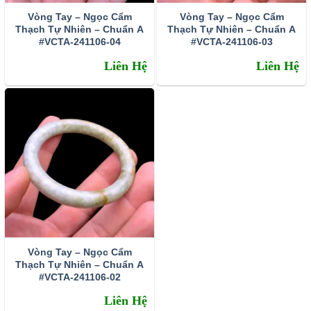
và Tác động tích cực đến hệ miễn dịch trong cơ thể.
Vòng Tay – Ngọc Cẩm
Vòng Tay – Ngọc Cẩm
Thạch Tự Nhiên – Chuẩn A
Thạch Tự Nhiên – Chuẩn A
Thạch anh tóc đen và 5 nhánh năng lượng
#VCTA-241106-04
#VCTA-241106-03
5 nhánh năng lượng cho cuộc sống: Công việc tài chính,
Liên Hệ
Liên Hệ
tình duyên, hộ thân, sức khỏe và mối quan hệ. Giúp bạn có
cái nhìn tổng quát hơn về tác dụng của vòng tay đá thạch
anh tóc đen
Vòng Tay – Ngọc Cẩm
Thạch Tự Nhiên – Chuẩn A
#VCTA-241106-02
5 nhánh năng lượng tổng hợp nghiên cứu kiến thức
Liên Hệ
từ website:
gem­stones.info