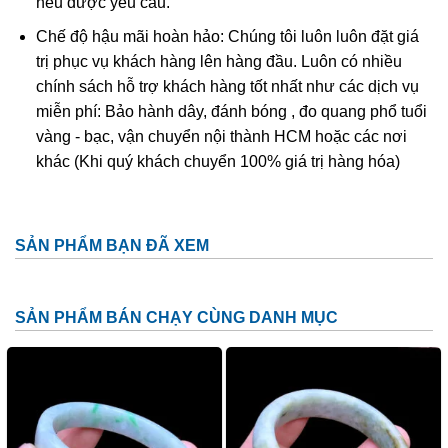
nếu được yêu cầu.
Là một loại đá phong thủy có chứa trường năng lượng
Chế độ hậu mãi hoàn hảo: Chúng tôi luôn luôn đặt giá
cao. Thạch anh tóc đen có tác dụng rất tốt trong phong
trị phục vụ khách hàng lên hàng đầu. Luôn có nhiều
thủy giúp bạn gặp nhiều may mắn và thành công trong
chính sách hỗ trợ khách hàng tốt nhất như các dịch vụ
cuộc sống.
miễn phí: Bảo hành dây, đánh bóng , đo quang phổ tuổi
Thạch anh tóc đen
là viên đá hộ thân mạnh mẽ
vàng - bạc, vận chuyển nội thành HCM hoặc các nơi
giúp bạn phòng tránh vẩn khí và sự quấy nhiễu của các
khác (Khi quý khách chuyển 100% giá trị hàng hóa)
hư khí xung quanh.
Giúp bạn hoà đồng với mọi người xoá đi sự sợ hãi.
Gặp được nhiều may mắn vui vẻ và luôn lạc quan.
SẢN PHẨM BẠN ĐÃ XEM
Giúp xua đuổi nỗi ưu phiền rầu rĩ, truyền cho chủ nhân
của nó khả năng thiên nhãn và tiên đoán về tương lai.
SẢN PHẨM BÁN CHẠY CÙNG DANH MỤC
Tiếp xúc được với quyền năng huyền bí của vũ trụ
Tóc đen còn được coi là viên đá có tác dụng tốt trong
những vấn đề tình duyên đôi lứa. Giúp gắn kết tình cảm,
hàn gắn các viết thương lòng.