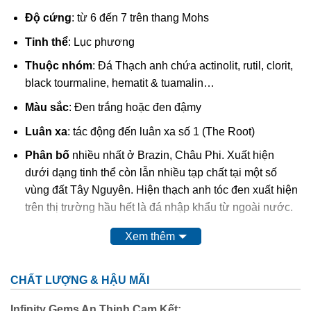
Độ cứng
: từ 6 đến 7 trên thang Mohs
Tinh thể
: Lục phương
Thuộc nhóm
: Đá Thạch anh chứa actinolit, rutil, clorit,
black tourmaline, hematit & tuamalin…
Màu sắc
: Đen trắng hoặc đen đậmy
Luân xa
: tác động đến luân xa số 1 (The Root)
Phân bố
nhiều nhất ở Brazin, Châu Phi. Xuất hiện
dưới dạng tinh thể còn lẫn nhiều tạp chất tại một số
vùng đất Tây Nguyên. Hiện thạch anh tóc đen xuất hiện
trên thị trường hầu hết là đá nhập khẩu từ ngoài nước.
Xem thêm
Sự hình thanh nên
Thạch anh tóc đen
là do chứa nhiều
chất
Black Tourmaline
tạo nên màu đen huyền bí và được
ví như là viên đá của vũ trụ. Là viên đá của tâm linh, quyền
CHẤT LƯỢNG & HẬU MÃI
năng mang đến nhiều tính năng ưu việt cho sức khỏe với
nguồn năng lượng tích cực cho người sử dụng.
Infinity Gems An Thịnh Cam Kết: