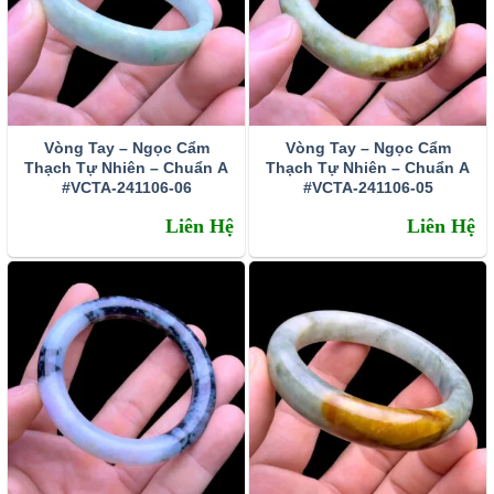
Vòng Tay – Ngọc Cẩm
Vòng Tay – Ngọc Cẩm
Thạch Tự Nhiên – Chuẩn A
Thạch Tự Nhiên – Chuẩn A
#VCTA-241106-06
#VCTA-241106-05
Liên Hệ
Liên Hệ
Tác dụng thạch anh tóc đen với sức khỏe
Về mặt y học, với năng lượng tích cực. Thạch anh tóc
đen giúp điều trị chứng nhồi máu cơ tim, phòng chống
đột quỵ và chống lại sở vữa động mạch.
Có tính năng ưu việt là giúp tăng sự hấp thu chất dinh
dưỡng từ thực phẩm vào cơ thể. Tăng sợ trao đổi chất