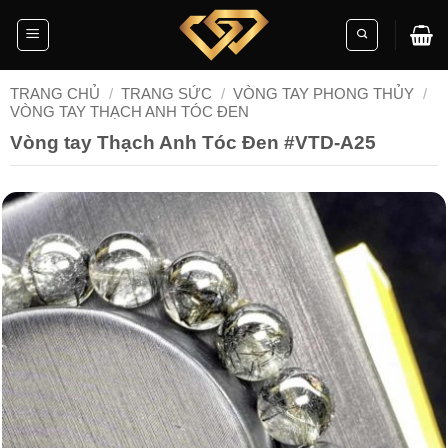
Skip
to
content
TRANG CHỦ
/
TRANG SỨC
/
VÒNG TAY PHONG THỦY
/
VÒNG TAY THẠCH ANH TÓC ĐEN
Vòng tay Thạch Anh Tóc Đen #VTD-A25