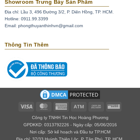
Showroom Trưng Bày Sản Phẩm
còn là giá trị sưu tầm. Ít ai chơi đá mà lại không mong
muốn được sở hữu một viên hổ phách thứ thiệt có chứa
Địa chỉ: Lầu 3, 496 Đường 3/2, P. Diên Hồng, TP. HCM.
Hotline: 0911.99.3399
các côn trùng mắc kẹt trong đó.
Email: phongthuyanthinhvn@gmail.com
Thông Tin Thêm
Visa
MasterCard
American
Atm
Cash
Western
Express
On
Union
Công ty TNHH Tin Học Hoàng Phương
Delivery
GPDKKD: 0313792226 - Ngày cấp: 05/06/2016
Nơi cấp: Sở kế hoạch và Đầu tư TP.HCM
Địa chỉ: 37/33 Huỳnh Thiện Lộc, P. Tân Phú, TP. HCM.