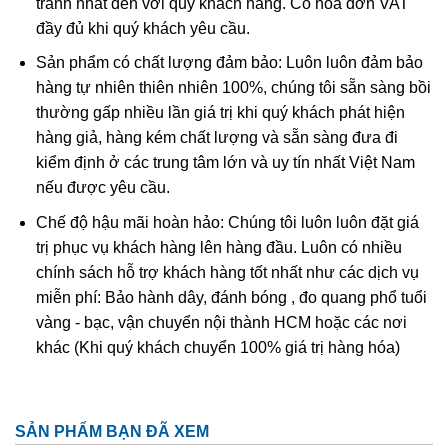
tranh nhất đến với quý khách hàng. Có hóa đơn VAT
còn thấy rõ trong mảnh hổ phách chứa các động vật hóa
đầy đủ khi quý khách yêu cầu.
thạch nguyên vẹn. Đem đun nóng, hổ phách tỏa mùi
hương dễ chịu. Hổ phách dẫn nhiệt rất kém. Thales đã
Sản phẩm có chất lượng đảm bảo: Luôn luôn đảm bảo
phát hiện ra từ 600 năm trước Công nguyên rằng khi chà
hàng tự nhiên thiên nhiên 100%, chúng tôi sẵn sàng bồi
xát liên tục vào miếng vải hoặc miếng len thì hổ phách sinh
thường gấp nhiều lần giá trị khi quý khách phát hiện
điện.
hàng giả, hàng kém chất lượng và sẵn sàng đưa đi
kiểm định ở các trung tâm lớn và uy tín nhất Việt Nam
Hổ phách được sử dụng trong nhiều công nghệ. Đông y cổ
nếu được yêu cầu.
truyền cho rằng hổ phách có vị ngọt, tính bình vào bốn kinh
Chế độ hậu mãi hoàn hảo: Chúng tôi luôn luôn đặt giá
tâm, can, phế và bàng quang; có tác dụng an thần, định
trị phục vụ khách hàng lên hàng đầu. Luôn có nhiều
kinh, lợi tiểu tiện, tán ư huyết; chỉ dành cho người hỏa suy,
chính sách hỗ trợ khách hàng tốt nhất như các dịch vụ
thủy thịnh. Vì dễ mài giũa và cắt gọt, hổ phách trở thành vật
miễn phí: Bảo hành dây, đánh bóng , đo quang phổ tuổi
liệu quý đối với ngành thủ công mỹ nghệ: chế biến tẩu
vàng - bạc, vận chuyển nội thành HCM hoặc các nơi
thuốc, làm nhiều món trang sức đắt tiền như mặt nhẫn, sợi
khác (Khi quý khách chuyển 100% giá trị hàng hóa)
dây chuyền, cườm tay, hoa tai, v.v…
SẢN PHẨM BẠN ĐÃ XEM