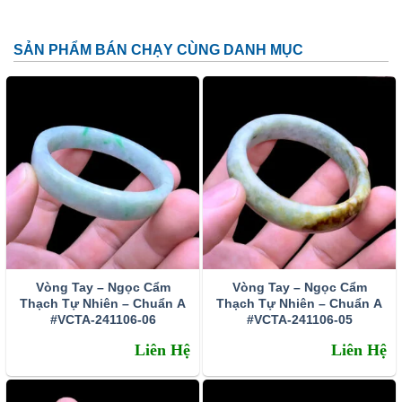
SẢN PHẨM BÁN CHẠY CÙNG DANH MỤC
Hình 2: Hổ phách muốn tồn tại phải vượt qua mọi thử thách của
Vòng Tay – Ngọc Cẩm
Vòng Tay – Ngọc Cẩm
Thạch Tự Nhiên – Chuẩn A
Thạch Tự Nhiên – Chuẩn A
thiên nhiên, trở nên long lanh rực rỡ
#VCTA-241106-06
#VCTA-241106-05
Liên Hệ
Liên Hệ
Do hổ phách cổ đại hiếm như vậy, để đáp ứng nhu cầu
cao của thị trường, hiện tại con người đã sản xuất được