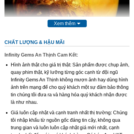
Xem thêm
CHẤT LƯỢNG & HẬU MÃI
Infinity Gems An Thịnh Cam Kết:
Hình 1: Quả trứng hổ phách – Xuất xứ: Colombia
Hình ảnh thật cho giá trị thật: Sản phẩm được chụp ảnh,
quay phim thật, kỹ lưỡng từng góc cạnh từ đội ngũ
Hổ phách (Amber)
, còn được gọi là huyết phách, minh
Infinity Gems An Thịnh không mượn ảnh hay dùng hình
phách, hồng tùng chi, tiếng Latinh: succinum, là nhựa cây
ảnh trên mạng để cho quý khách một sự đảm bảo thông
đã hóa đá (hóa thạch) từ thời đại đồ đá mới, được đánh
tin chúng tôi đưa ra và hàng hóa quý khách nhận được
giá cao về màu sắc và vẻ đẹp tự nhiên. Các phân tích cho
là như nhau.
thấy hổ phách có công thức cấu tạo là C
H
O
, viết gọn
40
64
4
Giá luôn cập nhật và cạnh tranh nhất thị trường: Chúng
là (C
H
O)
. Hổ phách thường gặp dưới dạng khối nhựa
10
16
4
tôi nhập khẩu từ nguồn gốc đáng tin cậy, không qua
cứng hoặc dạng nhũ đá với các khối to nhỏ không đều
trung gian và luôn luôn cập nhật giá mới nhất, cạnh
nhau, nhìn trong suốt với màu rất đẹp; một số trường hợp