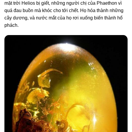
mặt trời Helios bị giết, những người chị của Phaethon vì
quá đau buồn mà khóc cho tới chết. Họ hóa thành những
cây dương, và nước mắt của họ rơi xuống biến thành hổ
phách.