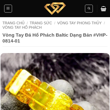
Skip
to
content
TRANG CHỦ
/
TRANG SỨC
/
VÒNG TAY PHONG THỦY
/
VÒNG TAY HỔ PHÁCH
Vòng Tay Đá Hổ Phách Baltic Dạng Bản #VHP-
0814-01