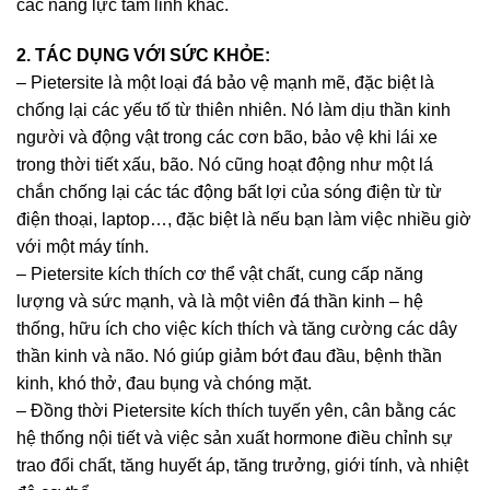
các năng lực tâm linh khác.
2. TÁC DỤNG VỚI SỨC KHỎE:
– Pietersite là một loại đá bảo vệ mạnh mẽ, đặc biệt là
chống lại các yếu tố từ thiên nhiên. Nó làm dịu thần kinh
người và động vật trong các cơn bão, bảo vệ khi lái xe
trong thời tiết xấu, bão. Nó cũng hoạt động như một lá
chắn chống lại các tác động bất lợi của sóng điện từ từ
điện thoại, laptop…, đặc biệt là nếu bạn làm việc nhiều giờ
với một máy tính.
– Pietersite kích thích cơ thể vật chất, cung cấp năng
lượng và sức mạnh, và là một viên đá thần kinh – hệ
thống, hữu ích cho việc kích thích và tăng cường các dây
thần kinh và não. Nó giúp giảm bớt đau đầu, bệnh thần
kinh, khó thở, đau bụng và chóng mặt.
– Đồng thời Pietersite kích thích tuyến yên, cân bằng các
hệ thống nội tiết và việc sản xuất hormone điều chỉnh sự
trao đổi chất, tăng huyết áp, tăng trưởng, giới tính, và nhiệt