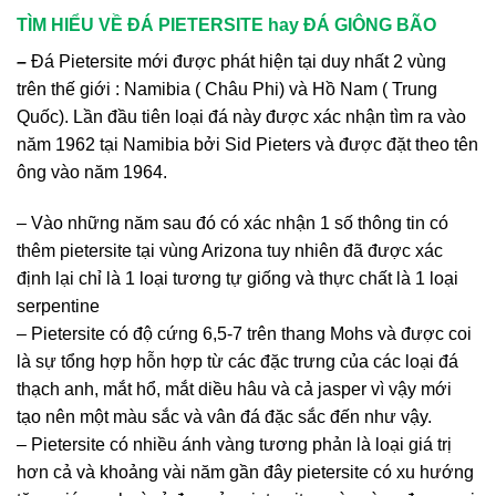
TÌM HIỂU VỀ ĐÁ PIETERSITE hay ĐÁ GIÔNG BÃO
–
Đá Pietersite mới được phát hiện tại duy nhất 2 vùng
trên thế giới : Namibia ( Châu Phi) và Hồ Nam ( Trung
Quốc). Lần đầu tiên loại đá này được xác nhận tìm ra vào
năm 1962 tại Namibia bởi Sid Pieters và được đặt theo tên
ông vào năm 1964.
– Vào những năm sau đó có xác nhận 1 số thông tin có
thêm pietersite tại vùng Arizona tuy nhiên đã được xác
định lại chỉ là 1 loại tương tự giống và thực chất là 1 loại
serpentine
– Pietersite có độ cứng 6,5-7 trên thang Mohs và được coi
là sự tổng hợp hỗn hợp từ các đặc trưng của các loại đá
thạch anh, mắt hổ, mắt diều hâu và cả jasper vì vậy mới
tạo nên một màu sắc và vân đá đặc sắc đến như vậy.
– Pietersite có nhiều ánh vàng tương phản là loại giá trị
hơn cả và khoảng vài năm gần đây pietersite có xu hướng