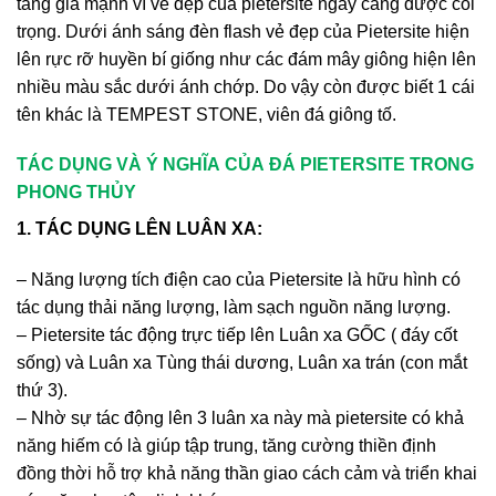
tăng giá mạnh vì vẻ đẹp của pietersite ngày càng được coi
trọng. Dưới ánh sáng đèn flash vẻ đẹp của Pietersite hiện
lên rực rỡ huyền bí giống như các đám mây giông hiện lên
nhiều màu sắc dưới ánh chớp. Do vậy còn được biết 1 cái
tên khác là TEMPEST STONE, viên đá giông tố.
TÁC DỤNG VÀ Ý NGHĨA CỦA ĐÁ PIETERSITE TRONG
PHONG THỦY
1. TÁC DỤNG LÊN LUÂN XA:
– Năng lượng tích điện cao của Pietersite là hữu hình có
tác dụng thải năng lượng, làm sạch nguồn năng lượng.
– Pietersite tác động trực tiếp lên Luân xa GỐC ( đáy cốt
sống) và Luân xa Tùng thái dương, Luân xa trán (con mắt
thứ 3).
– Nhờ sự tác động lên 3 luân xa này mà pietersite có khả
năng hiếm có là giúp tập trung, tăng cường thiền định
đồng thời hỗ trợ khả năng thần giao cách cảm và triển khai