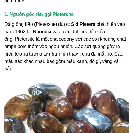
độ cơ thể.
1. Nguồn gốc tên gọi
Pietersite
Đá giông bão (Pietersite) được
Sid Pieters
phát hiện vào
năm 1962 tại
Namibia
và được đặt theo tên của
ông.
Pietersite là một chalcedony với các sợi khoáng chất
amphibole thêm vào ngẫu nhiên.
Các sợi quang gây ra
hiện tượng tương tự như nhìn thấy trong đá mắt hổ.
Các
màu sắc khác nhau bao gồm màu xanh, đỏ gỉ, vàng và
nâu.