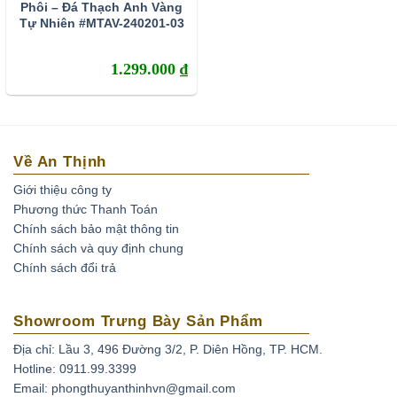
Phôi – Đá Thạch Anh Vàng
mệnh Hỏa nhất.
Tự Nhiên #MTAV-240201-03
Tương tự như viên đá Topaz, Thạch anh vàng là viên
đá dành tặng cho những ai sinh nhật vào tháng 11 của
1.299.000
₫
nước Mỹ.
Màu vàng của đá Citrine đẹp đẽ và lấp lánh như tia
nắng rực rỡ được bầu trời chiếu rọi. Chúng mang luồng
Về An Thịnh
năng lượng mạnh mẽ, trù phú và thịnh vượng. Vậy nên
có cho mình một hốc đá Thạch anh vàng là điều nên
Giới thiệu công ty
làm đúng không? Nhưng hãy nhớ lựa chọn cửa hàng
Phương thức Thanh Toán
Chính sách bảo mật thông tin
uy tín để yên tâm về chất lượng bạn nhé.
Chính sách và quy định chung
Chính sách đổi trả
Showroom Trưng Bày Sản Phẩm
Địa chỉ: Lầu 3, 496 Đường 3/2, P. Diên Hồng, TP. HCM.
Hotline: 0911.99.3399
Email: phongthuyanthinhvn@gmail.com