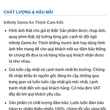
CHẤT LƯỢNG & HẬU MÃI
Infinity Gems An Thịnh Cam Kết:
BST Hốc Thạch Anh Vàng
Hình ảnh thật cho giá trị thật: Sản phẩm được chụp ảnh,
quay phim thật, kỹ lưỡng từng góc cạnh từ đội ngũ
Infinity Gems An Thịnh không mượn ảnh hay dùng hình
Lịch sử và truyền thuyết của Thạch Anh Vàng.
ảnh trên mạng để cho quý khách một sự đảm bảo thông
Tên gọi Thạch anh vàng – Citrine có nguồn gốc từ cụm từ
tin chúng tôi đưa ra và hàng hóa quý khách nhận được
“citron” trong tiếng Pháp, mang ý nghĩa là quả chanh.
là như nhau.
Người xưa cho rằng mang theo đá thạch anh vàng bên
Giá luôn cập nhật và cạnh tranh nhất thị trường: Chúng
người sẽ mang lại sự bình yên cho bản thân. Citrine có tác
tôi nhập khẩu từ nguồn gốc đáng tin cậy, không qua
dụng chống lại nọc của rắn độc và ngăn ngừa ma quỷ xâm
trung gian và luôn luôn cập nhật giá mới nhất, cạnh
hại. Người La Mã cổ đại cho rằng mang bên mình viên đá
tranh nhất đến với quý khách hàng. Có hóa đơn VAT
Thạch anh vàng sẽ làm tinh thần thông thái hơn, bởi ánh
đầy đủ khi quý khách yêu cầu.
sáng của đá Thạch anh vàng như luồng ánh sáng của mặt
trời xoa tan u tối, bóng đêm.
Sản phẩm có chất lượng đảm bảo: Luôn luôn đảm bảo
hàng tự nhiên thiên nhiên 100%, chúng tôi sẵn sàng bồi