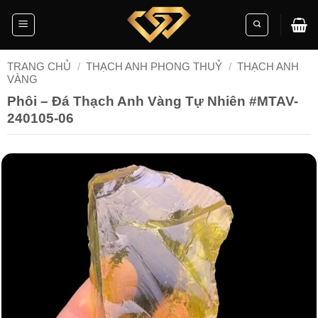
Skip
to
content
TRANG CHỦ
/
THẠCH ANH PHONG THUỶ
/
THẠCH ANH
VÀNG
Phôi – Đá Thạch Anh Vàng Tự Nhiên #MTAV-
240105-06