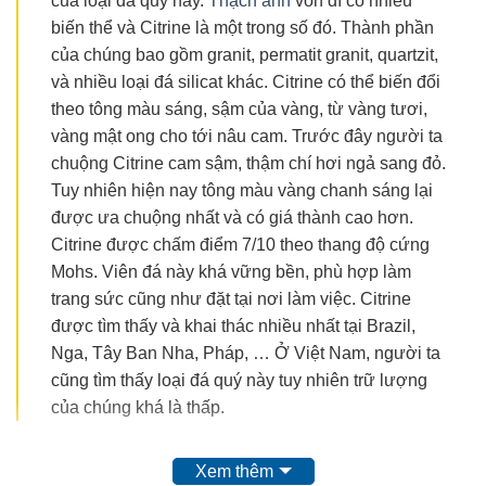
của loại đá quý này.
Thạch anh
vốn dĩ có nhiều
biến thể và Citrine là một trong số đó. Thành phần
của chúng bao gồm granit, permatit granit, quartzit,
và nhiều loại đá silicat khác. Citrine có thể biến đổi
theo tông màu sáng, sậm của vàng, từ vàng tươi,
vàng mật ong cho tới nâu cam. Trước đây người ta
chuộng Citrine cam sậm, thậm chí hơi ngả sang đỏ.
Tuy nhiên hiện nay tông màu vàng chanh sáng lại
được ưa chuộng nhất và có giá thành cao hơn.
Citrine được chấm điểm 7/10 theo thang độ cứng
Mohs. Viên đá này khá vững bền, phù hợp làm
trang sức cũng như đặt tại nơi làm việc. Citrine
được tìm thấy và khai thác nhiều nhất tại Brazil,
Nga, Tây Ban Nha, Pháp, … Ở Việt Nam, người ta
cũng tìm thấy loại đá quý này tuy nhiên trữ lượng
của chúng khá là thấp.
Xem thêm