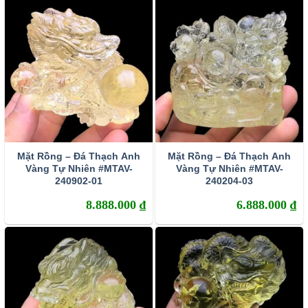
Thạch anh vàng thật giả dưới đây:
Là viên đá được sinh ra trong thiên nhiên thế nên
Thạch anh vàng cũng giống như các viên đá quý khác
sẽ có đôi chút gồ ghề, hơi thô kệch một chút, không thể
hoàn hảo như những viên đá công nghiệp được.
Nếu là đá thật khi cầm trên tay bạn sẽ thấy được độ
nặng của đá. Thạch anh vàng pha tạp chất sẽ nhẹ hơn
nhiều. Áp vào má, viên đá thật cho cảm giác mát rượi.
Mặt Rồng – Đá Thạch Anh
Mặt Rồng – Đá Thạch Anh
Vàng Tự Nhiên #MTAV-
Vàng Tự Nhiên #MTAV-
Các viên đá sẽ không bao giờ có chuyện đồng đều về
240902-01
240204-03
kích thước, thậm chí tông màu cũng có chút thay đổi
8.888.000
₫
6.888.000
₫
khác biệt.
Thạch anh vàng thật sở hữu độ trong và bóng. Nét bóng
của chúng được gìn giữ qua thời gian, thậm chí là càng
dùng thì lại càng bóng và đẹp hơn.
Tác dụng của đá Thạch Anh Vàng