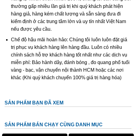
Nhận biết đá thật giả
thường gấp nhiều lần giá trị khi quý khách phát hiện
hàng giả, hàng kém chất lượng và sẵn sàng đưa đi
kiểm định ở các trung tâm lớn và uy tín nhất Việt Nam
nếu được yêu cầu.
Chế độ hậu mãi hoàn hảo: Chúng tôi luôn luôn đặt giá
trị phục vụ khách hàng lên hàng đầu. Luôn có nhiều
chính sách hỗ trợ khách hàng tốt nhất như các dịch vụ
miễn phí: Bảo hành dây, đánh bóng , đo quang phổ tuổi
vàng - bạc, vận chuyển nội thành HCM hoặc các nơi
khác (Khi quý khách chuyển 100% giá trị hàng hóa)
Thạch Anh Thật Mang Vẻ đẹp Tự Nhiên, đôi Khi Còn Gồ Ghề
SẢN PHẨM BẠN ĐÃ XEM
Chính vì đá Thạch anh vàng vô cùng quý hiếm và có giá trị
cao nên chúng thường hay bị thương buôn đá quý lợi
SẢN PHẨM BÁN CHẠY CÙNG DANH MỤC
dụng, đánh lừa người mua. Để không nằm trong top người
mua kém may mắn này, bạn nên học cách nhận biết đá