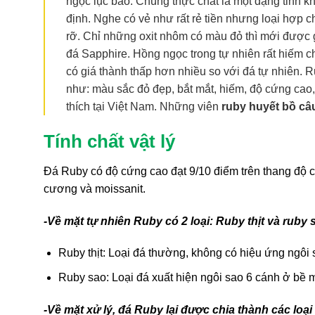
ngọc lục bảo. Chúng thực chất là một dạng tinh k
định. Nghe có vẻ như rất rẻ tiền nhưng loại hợp 
rỡ. Chỉ những oxit nhôm có màu đỏ thì mới được g
đá Sapphire. Hồng ngọc trong tự nhiên rất hiếm ch
có giá thành thấp hơn nhiều so với đá tự nhiên. R
như: màu sắc đỏ đẹp, bắt mắt, hiếm, độ cứng cao,
thích tại Việt Nam. Những viên
ruby huyết bồ câ
Tính chất vật lý
Đá Ruby có độ cứng cao đạt 9/10 điểm trên thang độ 
cương và moissanit.
-Về mặt tự nhiên Ruby có 2 loại: Ruby thịt và ruby 
Ruby thịt: Loại đá thường, không có hiệu ứng ngôi 
Ruby sao: Loại đá xuất hiện ngôi sao 6 cánh ở bề m
-Về mặt xử lý, đá Ruby lại được chia thành các loại