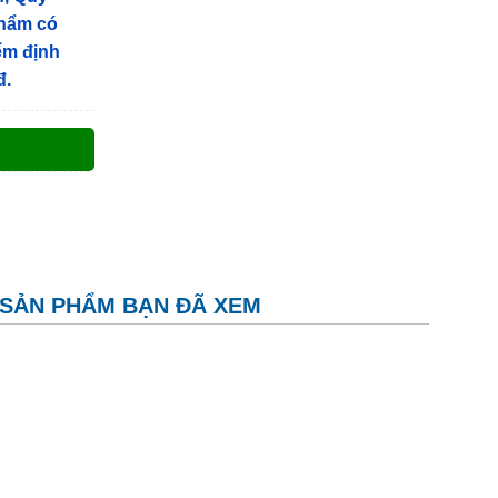
phẩm có
iểm định
đ.
SẢN PHẨM BẠN ĐÃ XEM