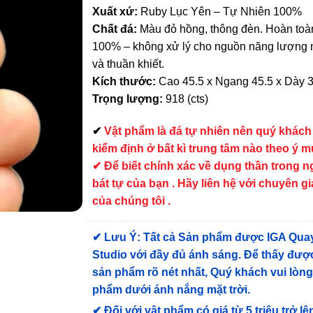
Xuất xứ:
Ruby Lục Yên – Tự Nhiên 100%
Chất đá:
Màu đỏ hồng, thông đèn. Hoàn toà
100% – không xử lý cho nguồn năng lượng
và thuần khiết.
Kích thước:
Cao 45.5 x Ngang 45.5 x Dày 
Trọng lượng:
918 (cts)
✔
Vật phẩm là đá tự nhiên nên quý khách
kiểm định ở bất kì trung tâm nào theo ý 
✔ Để biết chính xác về dụng thần trong 
bát tự của bạn . Hãy liên hệ với chuyên gi
của chúng tôi .
✔
Lưu Ý: Tất cả Sản phẩm được IGA Qua
Studio với đầy đủ ánh sáng. Để thấy được
sản phẩm rõ nét nhất, Quý khách vui lòn
phẩm dưới ánh nắng mặt trời.
✔
Đối với vật phẩm có giá từ 5 triệu trở lê