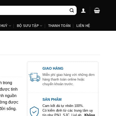
THUỶ
BỘ SƯU TẬP
THANH TOÁN
LIÊN HỆ
GIAO HÀNG
Miễn phí giao hàng với những đơn
hàng thanh toán online hoặc
h trong
chuyển khoản trước.
 được tinh
ình nguồn
SẢN PHẨM
hường được
Cam kết đá tự nhiên 100%.
đời sống.
Có kiểm định từ các trung tâm uy
tín như PNJ, SJC, LiuLab...
Không