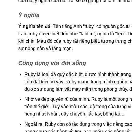
của đá, ý nghĩa của đá. Tôi sẽ cố gắng nói tóm tắt nhấ
Ý nghĩa
Ý nghĩa tên đá
: Tên tiếng Anh “ruby” có nguồn gốc từ 
Lan, ruby ​​được biết đến như “tabtim”, nghĩa là “lựu”
khi chín. Màu đỏ của ruby rất riêng biệt, tượng trưng 
sự nỗng nàn và lãng mạn.
Công dụng với đời sống
Ruby là loại đá quý đặc biệt, được hình thành trong
của đất trời. Vì vậy, Ruby mang trong mình nguồn 
được sử dụng làm vật may mắn trong phong thủy, đ
Nhờ vẻ đẹp quyến rũ của mình, Ruby là một trong 
trên thế giới. Tùy vào màu sắc, độ trong của từng 
riêng như: Nhẫn, dây chuyền, lắc tay, bông tai…
Ngoài ra, Ruby còn có tác dụng trong việc nâng c
năng chữa các bệnh về tim, não, máu, các bệnh v