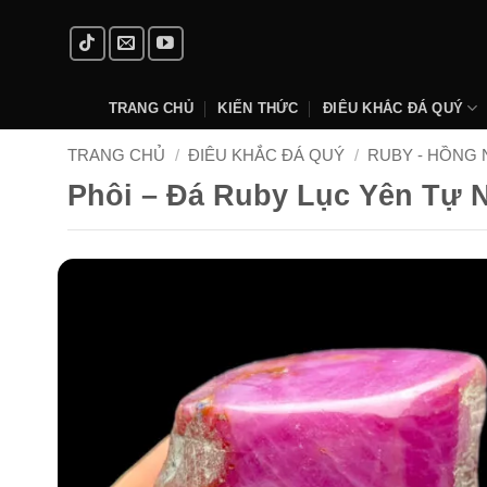
Skip
to
content
TRANG CHỦ
KIẾN THỨC
ĐIÊU KHẮC ĐÁ QUÝ
TRANG CHỦ
/
ĐIÊU KHẮC ĐÁ QUÝ
/
RUBY - HỒNG
Phôi – Đá Ruby Lục Yên Tự 