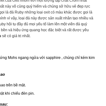
hiết của Oxit nhôm với một lượng tạp chất Crôm nhất
chất này vô cùng quý hiếm và chúng sở hữu vẻ đẹp rực
ọi là đá Ruby những loại oxit có màu khác được gọi là
ính vì vậy, loại đá này được sản xuất nhân tạo nhiều và
uby hội tụ đầy đủ mọi yếu tố làm lên một viên đá quý
 bền và hiệu ứng quang học đặc biệt và rất được yêu
u
sẽ có giá trị nhất.
cứng Mohs ngang ngửa với sapphire , chúng chỉ kém kim
sao
sao trên bề mặt.
ặt khi chiếu đèn pin.
 sau: