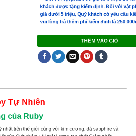
khách được tặng kiểm định
. Đối với vật 
giá dưới 5 triệu, Quý khách có yêu cầu k
vui lòng trả thêm phí kiểm định là 250.000
THÊM VÀO GIỎ
by Tự Nhiên
ng của Ruby
uý nhất trên thế giới cùng với kim cương, đá sapphire và