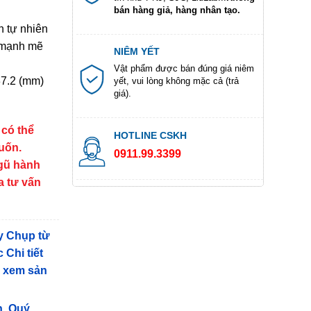
bán hàng giả, hàng nhân tạo.
n tự nhiên
 mạnh mẽ
NIÊM YẾT
Vật phẩm được bán đúng giá niêm
37.2 (mm)
yết, vui lòng không mặc cả (trả
giá).
 có thể
HOTLINE CSKH
muốn.
0911.99.3399
ngũ hành
a tư vấn
y Chụp từ
 Chi tiết
g xem sản
n, Quý