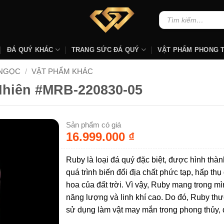
Tìm
kiếm:
ĐÁ QUÝ KHÁC
TRANG SỨC ĐÁ QUÝ
VẬT PHẨM PHONG 
 NGỌC
/
VẬT PHẨM KHÁC
Nhiên #MRB-220830-05
Sản phẩm có giá
16.999.000
₫
Ruby là loại đá quý đặc biệt, được hình thàn
quá trình biến đổi địa chất phức tạp, hấp thụ
hoa của đất trời. Vì vậy, Ruby mang trong m
năng lượng và linh khí cao. Do đó, Ruby t
sử dụng làm vật may mắn trong phong thủy, 