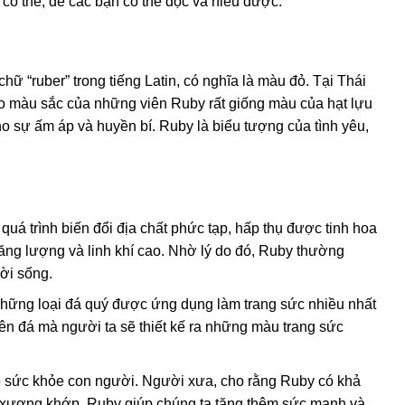
t có thể, để các bạn có thể đọc và hiểu được.
chữ “ruber” trong tiếng Latin, có nghĩa là màu đỏ. Tại Thái
. Do màu sắc của những viên Ruby rất giống màu của hạt lựu
cho sự ấm áp và huyền bí. Ruby là biểu tượng của tình yêu,
 quá trình biến đổi địa chất phức tạp, hấp thụ được tinh hoa
năng lượng và linh khí cao. Nhờ lý do đó, Ruby thường
ời sống.
những loại đá quý được ứng dụng làm trang sức nhiều nhất
viên đá mà người ta sẽ thiết kế ra những màu trang sức
ao sức khỏe con người. Người xưa, cho rằng Ruby có khả
ề xương khớp. Ruby giúp chúng ta tăng thêm sức mạnh và