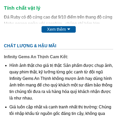
Tính chất vật lý
Đá Ruby có độ cứng cao đạt 9/10 điểm trên thang độ cứng
Mohs ngang ngửa với sapphire , chúng chỉ kém kim
Xem thêm
cương và moissanit.
-Về mặt tự nhiên Ruby có 2 loại: Ruby thịt và ruby sao
CHẤT LƯỢNG & HẬU MÃI
Ruby thịt: Loại đá thường, không có hiệu ứng ngôi sao
Infinity Gems An Thịnh Cam Kết:
trên bề mặt.
Hình ảnh thật cho giá trị thật: Sản phẩm được chụp ảnh,
Ruby sao: Loại đá xuất hiện ngôi sao 6 cánh ở bề mặt
quay phim thật, kỹ lưỡng từng góc cạnh từ đội ngũ
khi chiếu đèn pin.
Infinity Gems An Thịnh không mượn ảnh hay dùng hình
ảnh trên mạng để cho quý khách một sự đảm bảo thông
-Về mặt xử lý, đá Ruby lại được chia thành các loại
tin chúng tôi đưa ra và hàng hóa quý khách nhận được
sau:
là như nhau.
Ruby tự nhiên hoàn toàn (hay còn gọi là ruby sống)
: đá
Giá luôn cập nhật và cạnh tranh nhất thị trường: Chúng
ruby được khai thác từ mỏ, không qua xử lý
tôi nhập khẩu từ nguồn gốc đáng tin cậy, không qua