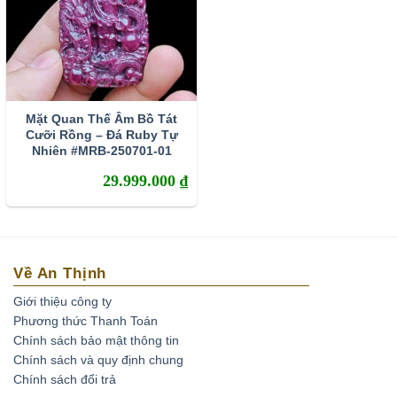
viên đá mà người ta sẽ thiết kế ra những màu trang sức
riêng như: Nhẫn, dây chuyền, lắc tay, bông tai…
Ngoài ra, Ruby còn có tác dụng trong việc nâng cao sức
khỏe con người. Người xưa, cho rằng Ruby có khả
năng chữa các bệnh về tim, não, máu, các bệnh về
Mặt Quan Thế Âm Bồ Tát
xương khớp. Ruby giúp chúng ta tăng thêm sức mạnh
Cưỡi Rồng – Đá Ruby Tự
và bổ trợ cho các hoạt động về não phát triển như khả
Nhiên #MRB-250701-01
năng tăng trí nhớ.
29.999.000
₫
Để tìm hiểu kỹ hơn, các bạn có thể xem chi tiết
tại đây
.
Về An Thịnh
Giới thiệu công ty
Phương thức Thanh Toán
Chính sách bảo mật thông tin
Chính sách và quy định chung
Chính sách đổi trả