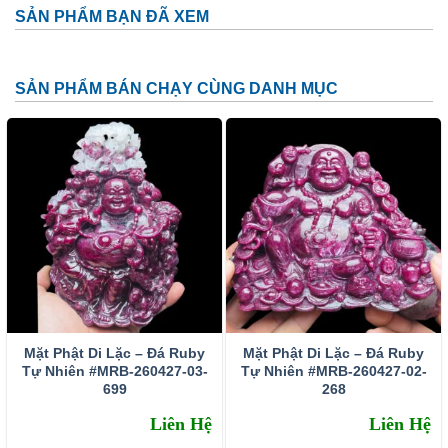
SẢN PHẨM BẠN ĐÃ XEM
SẢN PHẨM BÁN CHẠY CÙNG DANH MỤC
Trang Sức Ruby
Ý nghĩa và Công dụng
Để biết tại sao chúng ta nên bỏ nhiều tiền bạc để mua một
viên đá Ruby thì trước tiên ta phải hiểu được giá trị của đá,
Mặt Phật Di Lặc – Đá Ruby
Mặt Phật Di Lặc – Đá Ruby
ý nghĩa của đá. Tôi sẽ cố gắng nói tóm tắt nhất có thể, để
Tự Nhiên #MRB-260427-03-
Tự Nhiên #MRB-260427-02-
các bạn có thể đọc và hiểu được.
699
268
Liên Hệ
Liên Hệ
Ý nghĩa