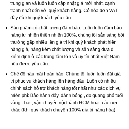
trung gian và luôn luôn cập nhật giá mới nhất, cạnh
Ruby được xử lý nhiệt (Ruby nung):
Đá sau khi khai
tranh nhất đến với quý khách hàng. Có hóa đơn VAT
thác được nung để đốt cháy tạp chất và tăng độ sáng
đầy đủ khi quý khách yêu cầu.
bóng.
Sản phẩm có chất lượng đảm bảo: Luôn luôn đảm bảo
Đá ruby phủ thủy tinh:
Đá ruby sau khi khai thác đem về
hàng tự nhiên thiên nhiên 100%, chúng tôi sẵn sàng bồi
nung chung với thủy tinh và kim loại tạo màu để thủy
thường gấp nhiều lần giá trị khi quý khách phát hiện
tinh len vào các khe nứt giúp tăng độ bóng và màu sắc
hàng giả, hàng kém chất lượng và sẵn sàng đưa đi
của đá.
kiểm định ở các trung tâm lớn và uy tín nhất Việt Nam
Ruby nhuộm:
đá ruby được khai thác tự nhiên không
nếu được yêu cầu.
đạt chất lượng được xử lý màu sắc bằng phương pháp
Chế độ hậu mãi hoàn hảo: Chúng tôi luôn luôn đặt giá
nhuộm.
trị phục vụ khách hàng lên hàng đầu. Luôn có nhiều
Ruby nhân tạo:
Ruby được tạo ra từ phòng thí nghiệm,
chính sách hỗ trợ khách hàng tốt nhất như các dịch vụ
mô phỏng quá trình hình thành trong tự nhiên.
miễn phí: Bảo hành dây, đánh bóng , đo quang phổ tuổi
vàng - bạc, vận chuyển nội thành HCM hoặc các nơi
Ruby giả:
là loại được chế tác từ nhựa, thủy tinh và các
khác (Khi quý khách chuyển 100% giá trị hàng hóa)
loại đá tổng hợp không có giá trị.