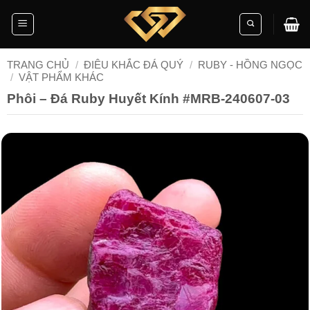
Skip
to
content
TRANG CHỦ
/
ĐIÊU KHẮC ĐÁ QUÝ
/
RUBY - HỒNG NGỌC
/
VẬT PHẨM KHÁC
Phôi – Đá Ruby Huyết Kính #MRB-240607-03