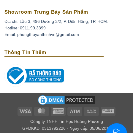
Showroom Trưng Bày Sản Phẩm
Địa chỉ: Lầu 3, 496 Đường 3/2, P. Diên Hồng, TP. HCM.
Hotline: 0911.99.3399
Email: phongthuyanthinhvn@gmail.com
Thông Tin Thêm
Visa
MasterCard
American
Atm
Cash
Western
Express
On
Union
Công ty TNHH Tin Học Hoàng Phương
Delivery
GPDKKD: 0313792226 - Ngày cấp: 05/06/2016