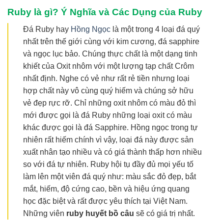
Ruby là gì? Ý Nghĩa và Các Dụng của Ruby
Đá Ruby hay
Hồng Ngọc
là một trong 4 loại đá quý
nhất trên thế giới cùng với kim cương, đá sapphire
và ngọc lục bảo. Chúng thực chất là một dạng tinh
khiết của Oxit nhôm với một lượng tạp chất Crôm
nhất định. Nghe có vẻ như rất rẻ tiền nhưng loại
hợp chất này vô cùng quý hiếm và chúng sở hữu
vẻ đẹp rực rỡ. Chỉ những oxit nhôm có màu đỏ thì
mới được gọi là đá Ruby những loại oxit có màu
khác được gọi là đá Sapphire. Hồng ngọc trong tự
nhiên rất hiếm chính vì vậy, loại đá này được sản
xuất nhân tạo nhiều và có giá thành thấp hơn nhiều
so với đá tự nhiên. Ruby hội tụ đầy đủ mọi yếu tố
làm lên một viên đá quý như: màu sắc đỏ đẹp, bắt
mắt, hiếm, độ cứng cao, bền và hiệu ứng quang
học đặc biệt và rất được yêu thích tại Việt Nam.
Những viên
ruby huyết bồ câu
sẽ có giá trị nhất.