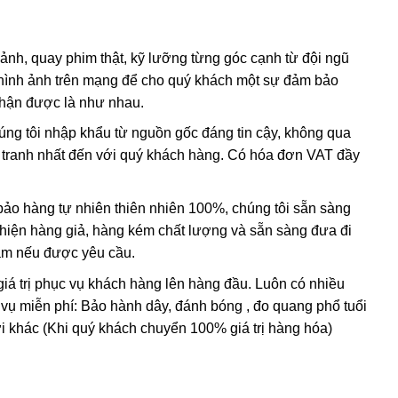
 về nung chung với thủy tinh và kim loại tạo màu để thủy
sắc của đá.
 ảnh, quay phim thật, kỹ lưỡng từng góc cạnh từ đội ngũ
hình ảnh trên mạng để cho quý khách một sự đảm bảo
ng đạt chất lượng được xử lý màu sắc bằng phương pháp
nhận được là như nhau.
húng tôi nhập khẩu từ nguồn gốc đáng tin cậy, không qua
m, mô phỏng quá trình hình thành trong tự nhiên.
nh tranh nhất đến với quý khách hàng. Có hóa đơn VAT đầy
 các loại đá tổng hợp không có giá trị.
o hàng tự nhiên thiên nhiên 100%, chúng tôi sẵn sàng
t hiện hàng giả, hàng kém chất lượng và sẵn sàng đưa đi
Nam nếu được yêu cầu.
giá trị phục vụ khách hàng lên hàng đầu. Luôn có nhiều
 vụ miễn phí: Bảo hành dây, đánh bóng , đo quang phổ tuổi
i khác (Khi quý khách chuyển 100% giá trị hàng hóa)