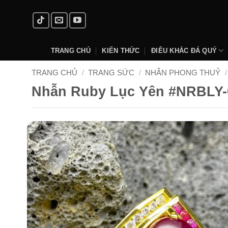
Skip
to
content
TRANG CHỦ
KIẾN THỨC
ĐIÊU KHẮC ĐÁ QUÝ
TRANG CHỦ
/
TRANG SỨC
/
NHẪN PHONG THUỶ
/
Nhẫn Ruby Lục Yên #NRBLY-