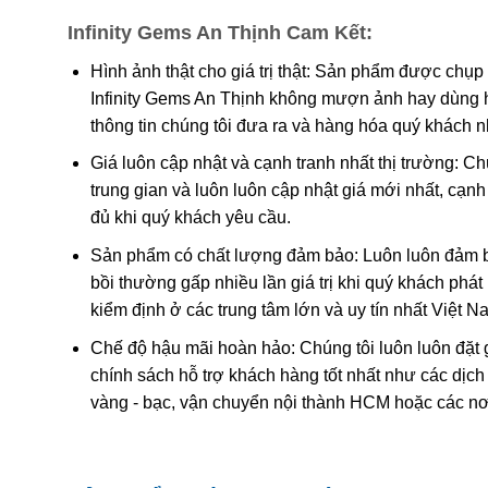
Infinity Gems An Thịnh Cam Kết:
Đá ruby phủ thủy tinh:
Đá ruby sau khi khai thác đem
tinh len vào các khe nứt giúp tăng độ bóng và màu 
Hình ảnh thật cho giá trị thật: Sản phẩm được chụp
Infinity Gems An Thịnh không mượn ảnh hay dùng 
Ruby nhuộm:
đá ruby được khai thác tự nhiên khô
thông tin chúng tôi đưa ra và hàng hóa quý khách 
nhuộm.
Giá luôn cập nhật và cạnh tranh nhất thị trường: C
Ruby nhân tạo:
Ruby được tạo ra từ phòng thí nghiệ
trung gian và luôn luôn cập nhật giá mới nhất, cạ
Ruby giả:
là loại được chế tác từ nhựa, thủy tinh và
đủ khi quý khách yêu cầu.
Sản phẩm có chất lượng đảm bảo: Luôn luôn đảm bả
bồi thường gấp nhiều lần giá trị khi quý khách phá
kiểm định ở các trung tâm lớn và uy tín nhất Việt 
Chế độ hậu mãi hoàn hảo: Chúng tôi luôn luôn đặt 
chính sách hỗ trợ khách hàng tốt nhất như các dịch
vàng - bạc, vận chuyển nội thành HCM hoặc các nơ