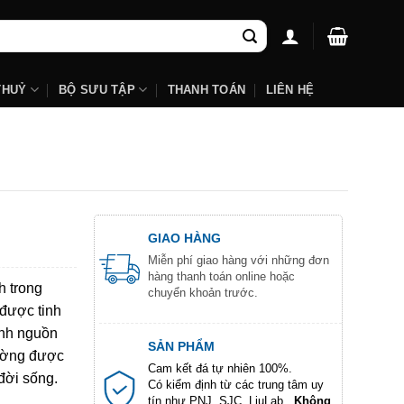
THUỶ
BỘ SƯU TẬP
THANH TOÁN
LIÊN HỆ
GIAO HÀNG
Miễn phí giao hàng với những đơn
hàng thanh toán online hoặc
h trong
chuyển khoản trước.
 được tinh
ình nguồn
SẢN PHẨM
hường được
Cam kết đá tự nhiên 100%.
đời sống.
Có kiểm định từ các trung tâm uy
tín như PNJ, SJC, LiuLab...
Không