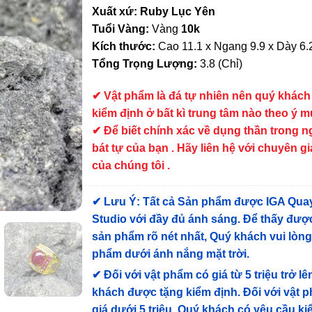
Xuất xứ: Ruby Lục Yên
Tuổi Vàng:
Vàng
10k
Kích thước:
Cao 11.1 x Ngang 9.9 x Dày 6.
Tổng Trọng Lượng:
3.8 (Chỉ)
✔
Vật phẩm là đá tự nhiên nên quý khách
kiểm định ở bất kì trung tâm nào theo ý 
✔ Để biết chính xác về dụng thần trong 
bát tự của bạn . Hãy liên hệ với chuyên gi
của chúng tôi .
✔
Lưu Ý: Tất cả Sản phẩm được IGA Qua
Studio với đầy đủ ánh sáng. Để thấy được
sản phẩm rõ nét nhất, Quý khách vui lòn
phẩm dưới ánh nắng mặt trời.
✔
Đối với vật phẩm có giá từ 5 triệu trở lê
khách được tặng kiểm định
. Đối với vật 
giá dưới 5 triệu, Quý khách có yêu cầu k