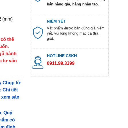
bán hàng giả, hàng nhân tạo.
2 (mm)
NIÊM YẾT
Vật phẩm được bán đúng giá niêm
yết, vui lòng không mặc cả (trả
giá).
 có thể
muốn.
ngũ hành
HOTLINE CSKH
a tư vấn
0911.99.3399
y Chụp từ
 Chi tiết
g xem sản
n, Quý
phẩm có
iểm định