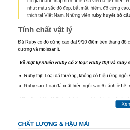
có giá thành thấp hơn nhiều so với đá tự nhiên. R
như: màu sắc đỏ đẹp, bắt mắt, hiếm, độ cứng cao,
thích tại Việt Nam. Những viên
ruby huyết bồ câ
Tính chất vật lý
Đá Ruby có độ cứng cao đạt 9/10 điểm trên thang độ 
cương và moissanit.
-Về mặt tự nhiên Ruby có 2 loại: Ruby thịt và ruby 
Ruby thịt: Loại đá thường, không có hiệu ứng ngôi 
Ruby sao: Loại đá xuất hiện ngôi sao 6 cánh ở bề m
-Về mặt xử lý, đá Ruby lại được chia thành các loại
Xem
Ruby tự nhiên hoàn toàn (hay còn gọi là ruby sống)
Ruby được xử lý nhiệt (Ruby nung):
Đá sau khi khai
CHẤT LƯỢNG & HẬU MÃI
bóng.