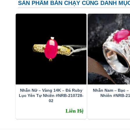
SẢN PHẨM BÁN CHẠY CÙNG DANH MỤ
Tran
Ý nghĩa và Công dụng
Nhẫn Nữ – Vàng 14K – Đá Ruby
Nhẫn Nam – Bạc –
Để biết tại sao chúng ta nên bỏ nhiều tiền bạc để mua m
Lục Yên Tự Nhiên #NRB-210728-
Nhiên #NRB-21
02
của đá, ý nghĩa của đá. Tôi sẽ cố gắng nói tóm tắt nhấ
Liên Hệ
Ý nghĩa
Ý nghĩa tên đá
: Tên tiếng Anh “ruby” có nguồn gốc từ 