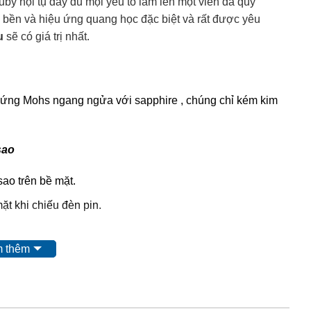
uby hội tụ đầy đủ mọi yếu tố làm lên một viên đá quý
 bền và hiệu ứng quang học đặc biệt và rất được yêu
u
sẽ có giá trị nhất.
cứng Mohs ngang ngửa với sapphire , chúng chỉ kém kim
sao
sao trên bề mặt.
ặt khi chiếu đèn pin.
 sau:
 thêm
: đá ruby được khai thác từ mỏ, không qua xử lý
 thác được nung để đốt cháy tạp chất và tăng độ sáng