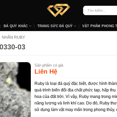
Tìm
kiếm:
ĐÁ QUÝ KHÁC
TRANG SỨC ĐÁ QUÝ
VẬT PHẨM PHONG 
NHẪN RUBY
0330-03
Sản phẩm có giá
Liên Hệ
Ruby là loại đá quý đặc biệt, được hình thàn
quá trình biến đổi địa chất phức tạp, hấp thụ
hoa của đất trời. Vì vậy, Ruby mang trong m
năng lượng và linh khí cao. Do đó, Ruby t
sử dụng làm vật may mắn trong phong thủy, 