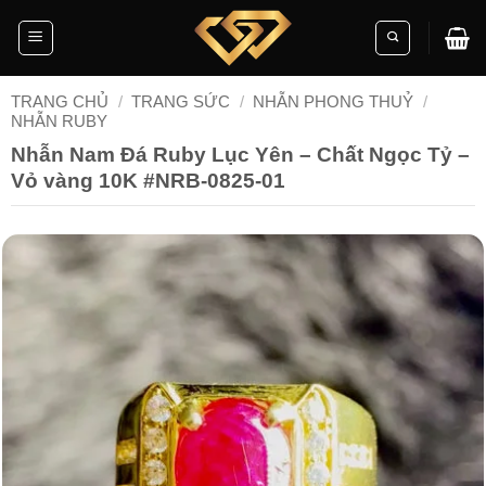
Skip
to
content
TRANG CHỦ
/
TRANG SỨC
/
NHẪN PHONG THUỶ
/
NHẪN RUBY
Nhẫn Nam Đá Ruby Lục Yên – Chất Ngọc Tỷ –
Vỏ vàng 10K #NRB-0825-01