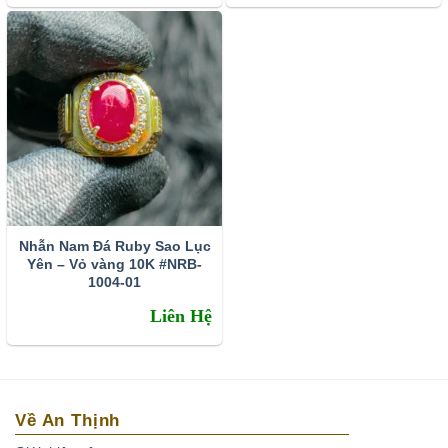
sử dụng làm vật may mắn trong phong thủy, đời sống.
Nhờ vẻ đẹp quyến rũ của mình, Ruby là một trong
những loại đá quý được ứng dụng làm trang sức nhiều
nhất trên thế giới. Tùy vào màu sắc, độ trong của từng
viên đá mà người ta sẽ thiết kế ra những màu trang sức
riêng như: Nhẫn, dây chuyền, lắc tay, bông tai…
Ngoài ra, Ruby còn có tác dụng trong việc nâng cao sức
khỏe con người. Người xưa, cho rằng Ruby có khả
năng chữa các bệnh về tim, não, máu, các bệnh về
Nhẫn Nam Đá Ruby Sao Lục
xương khớp. Ruby giúp chúng ta tăng thêm sức mạnh
Yên – Vỏ vàng 10K #NRB-
và bổ trợ cho các hoạt động về não phát triển như khả
1004-01
năng tăng trí nhớ.
Liên Hệ
Để tìm hiểu kỹ hơn, các bạn có thể xem chi tiết
tại đây
.
Về An Thịnh