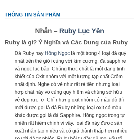
THÔNG TIN SẢN PHẨM
Nhẫn –
Ruby Lục Yên
Ruby là gì? Ý Nghĩa và Các Dụng của Ruby
Đá Ruby hay
Hồng Ngọc
là một trong 4 loại đá quý
nhất trên thế giới cùng với kim cương, đá sapphire
và ngọc lục bảo. Chúng thực chất là một dạng tinh
khiết của Oxit nhôm với một lượng tạp chất Crôm
nhất định. Nghe có vẻ như rất rẻ tiền nhưng loại
hợp chất này vô cùng quý hiếm và chúng sở hữu
vẻ đẹp rực rỡ. Chỉ những oxit nhôm có màu đỏ thì
mới được gọi là đá Ruby những loại oxit có màu
khác được gọi là đá Sapphire. Hồng ngọc trong tự
nhiên rất hiếm chính vì vậy, loại đá này được sản
xuất nhân tạo nhiều và có giá thành thấp hơn nhiều
so với đá tự nhiên. Ruby hội tụ đầy đủ mọi yếu tố