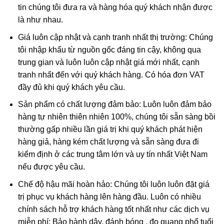
-Về mặt xử lý, đá Ruby lại được chia thành các loại
tin chúng tôi đưa ra và hàng hóa quý khách nhận được
sau:
là như nhau.
Ruby tự nhiên hoàn toàn (hay còn gọi là ruby sống)
: đá
Giá luôn cập nhật và cạnh tranh nhất thị trường: Chúng
ruby được khai thác từ mỏ, không qua xử lý
tôi nhập khẩu từ nguồn gốc đáng tin cậy, không qua
trung gian và luôn luôn cập nhật giá mới nhất, cạnh
Ruby được xử lý nhiệt (Ruby nung):
Đá sau khi khai
tranh nhất đến với quý khách hàng. Có hóa đơn VAT
thác được nung để đốt cháy tạp chất và tăng độ sáng
đầy đủ khi quý khách yêu cầu.
bóng.
Sản phẩm có chất lượng đảm bảo: Luôn luôn đảm bảo
Đá ruby phủ thủy tinh:
Đá ruby sau khi khai thác đem về
hàng tự nhiên thiên nhiên 100%, chúng tôi sẵn sàng bồi
nung chung với thủy tinh và kim loại tạo màu để thủy
thường gấp nhiều lần giá trị khi quý khách phát hiện
tinh len vào các khe nứt giúp tăng độ bóng và màu sắc
hàng giả, hàng kém chất lượng và sẵn sàng đưa đi
của đá.
kiểm định ở các trung tâm lớn và uy tín nhất Việt Nam
Ruby nhuộm:
đá ruby được khai thác tự nhiên không
nếu được yêu cầu.
đạt chất lượng được xử lý màu sắc bằng phương pháp
Chế độ hậu mãi hoàn hảo: Chúng tôi luôn luôn đặt giá
nhuộm.
trị phục vụ khách hàng lên hàng đầu. Luôn có nhiều
Ruby nhân tạo:
Ruby được tạo ra từ phòng thí nghiệm,
chính sách hỗ trợ khách hàng tốt nhất như các dịch vụ
mô phỏng quá trình hình thành trong tự nhiên.
miễn phí: Bảo hành dây, đánh bóng , đo quang phổ tuổi