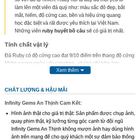
làm lên một viên đá quý như: màu sắc đỏ đẹp, bắt
mắt, hiếm, độ cứng cao, bền và hiệu ứng quang
học đặc biệt và rất được yêu thích tại Việt Nam.
Những viên
ruby huyết bồ câu
sẽ có giá trị nhất.
Tính chất vật lý
Đá Ruby có độ cứng cao đạt 9/10 điểm trên thang độ cứng
Mohs ngang ngửa với sapphire , chúng chỉ kém kim
Xem thêm
cương và moissanit.
-Về mặt tự nhiên Ruby có 2 loại: Ruby thịt và ruby sao
CHẤT LƯỢNG & HẬU MÃI
Ruby thịt: Loại đá thường, không có hiệu ứng ngôi sao
Infinity Gems An Thịnh Cam Kết:
trên bề mặt.
Hình ảnh thật cho giá trị thật: Sản phẩm được chụp ảnh,
Ruby sao: Loại đá xuất hiện ngôi sao 6 cánh ở bề mặt
quay phim thật, kỹ lưỡng từng góc cạnh từ đội ngũ
khi chiếu đèn pin.
Infinity Gems An Thịnh không mượn ảnh hay dùng hình
ảnh trên mạng để cho quý khách một sự đảm bảo thông