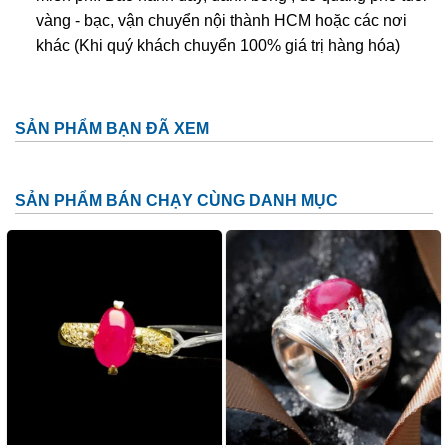
vàng - bạc, vận chuyển nội thành HCM hoặc các nơi
Ruby giả:
là loại được chế tác từ nhựa, thủy tinh và các
khác (Khi quý khách chuyển 100% giá trị hàng hóa)
loại đá tổng hợp không có giá trị.
SẢN PHẨM BẠN ĐÃ XEM
SẢN PHẨM BÁN CHẠY CÙNG DANH MỤC
Trang Sức Ruby
Ý nghĩa và Công dụng
Để biết tại sao chúng ta nên bỏ nhiều tiền bạc để mua một
viên đá Ruby thì trước tiên ta phải hiểu được giá trị của đá,