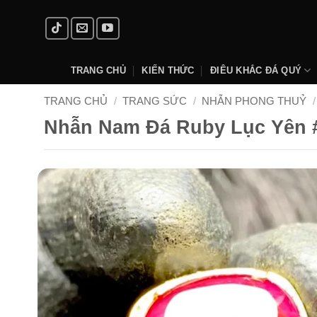
Skip
to
content
TRANG CHỦ
KIẾN THỨC
ĐIÊU KHẮC ĐÁ QUÝ
TRANG CHỦ
/
TRANG SỨC
/
NHẪN PHONG THUỶ
/
Nhẫn Nam Đá Ruby Lục Yên 