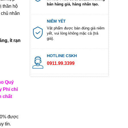
bán hàng giả, hàng nhân tạo.
ị thần hộ
 chủ nhân
NIÊM YẾT
Vật phẩm được bán đúng giá niêm
yết, vui lòng không mặc cả (trả
giá).
ng, ít rạn
HOTLINE CSKH
0911.99.3399
ho Quý
 Phi chỉ
n chất
100% được
y tín.