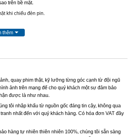
sao trên bề mặt.
ặt khi chiếu đèn pin.
 sau:
 thêm
: đá ruby được khai thác từ mỏ, không qua xử lý
 thác được nung để đốt cháy tạp chất và tăng độ sáng
 về nung chung với thủy tinh và kim loại tạo màu để thủy
sắc của đá.
 ảnh, quay phim thật, kỹ lưỡng từng góc cạnh từ đội ngũ
hình ảnh trên mạng để cho quý khách một sự đảm bảo
ng đạt chất lượng được xử lý màu sắc bằng phương pháp
nhận được là như nhau.
húng tôi nhập khẩu từ nguồn gốc đáng tin cậy, không qua
m, mô phỏng quá trình hình thành trong tự nhiên.
nh tranh nhất đến với quý khách hàng. Có hóa đơn VAT đầy
 các loại đá tổng hợp không có giá trị.
o hàng tự nhiên thiên nhiên 100%, chúng tôi sẵn sàng