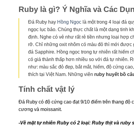
Ruby là gì? Ý Nghĩa và Các Dụ
Đá Ruby hay
Hồng Ngọc
là một trong 4 loại đá q
ngọc lục bảo. Chúng thực chất là một dạng tinh k
định. Nghe có vẻ như rất rẻ tiền nhưng loại hợp 
rỡ. Chỉ những oxit nhôm có màu đỏ thì mới được g
đá Sapphire. Hồng ngọc trong tự nhiên rất hiếm ch
có giá thành thấp hơn nhiều so với đá tự nhiên. R
như: màu sắc đỏ đẹp, bắt mắt, hiếm, độ cứng cao,
thích tại Việt Nam. Những viên
ruby huyết bồ câ
Tính chất vật lý
Đá Ruby có độ cứng cao đạt 9/10 điểm trên thang độ 
cương và moissanit.
-Về mặt tự nhiên Ruby có 2 loại: Ruby thịt và ruby 