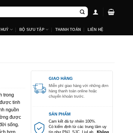
THUỶ
BỘ SƯU TẬP
THANH TOÁN
LIÊN HỆ
GIAO HÀNG
Miễn phí giao hàng với những đơn
hàng thanh toán online hoặc
h trong
chuyển khoản trước.
 được tinh
ình nguồn
SẢN PHẨM
hường được
Cam kết đá tự nhiên 100%.
đời sống.
Có kiểm định từ các trung tâm uy
ích hợp
tín như PNJ, SJC, LiuLab...
Không