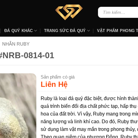
Tìm
kiếm:
ĐÁ QUÝ KHÁC
TRANG SỨC ĐÁ QUÝ
VẬT PHẨM PHONG 
NHẪN RUBY
#NRB-0814-01
Sản phẩm có giá
Liên Hệ
Ruby là loại đá quý đặc biệt, được hình thàn
quá trình biến đổi địa chất phức tạp, hấp thụ
hoa của đất trời. Vì vậy, Ruby mang trong m
năng lượng và linh khí cao. Do đó, Ruby t
sử dụng làm vật may mắn trong phong thủy, 
Theo quan niệm của phương Đông, Ruby th