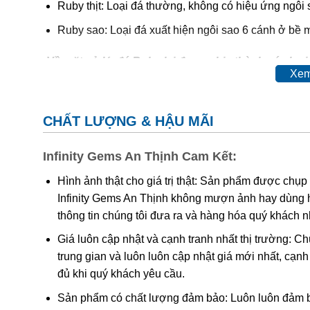
Ruby thịt: Loại đá thường, không có hiệu ứng ngôi 
Ruby sao: Loại đá xuất hiện ngôi sao 6 cánh ở bề m
-Về mặt xử lý, đá Ruby lại được chia thành các loại
Xem
Ruby tự nhiên hoàn toàn (hay còn gọi là ruby sống)
Ruby được xử lý nhiệt (Ruby nung):
Đá sau khi khai
CHẤT LƯỢNG & HẬU MÃI
bóng.
Infinity Gems An Thịnh Cam Kết:
Đá ruby phủ thủy tinh:
Đá ruby sau khi khai thác đem
tinh len vào các khe nứt giúp tăng độ bóng và màu 
Hình ảnh thật cho giá trị thật: Sản phẩm được chụp
Infinity Gems An Thịnh không mượn ảnh hay dùng 
Ruby nhuộm:
đá ruby được khai thác tự nhiên khô
thông tin chúng tôi đưa ra và hàng hóa quý khách 
nhuộm.
Giá luôn cập nhật và cạnh tranh nhất thị trường: C
Ruby nhân tạo:
Ruby được tạo ra từ phòng thí nghiệ
trung gian và luôn luôn cập nhật giá mới nhất, cạ
Ruby giả:
là loại được chế tác từ nhựa, thủy tinh và
đủ khi quý khách yêu cầu.
Sản phẩm có chất lượng đảm bảo: Luôn luôn đảm bả