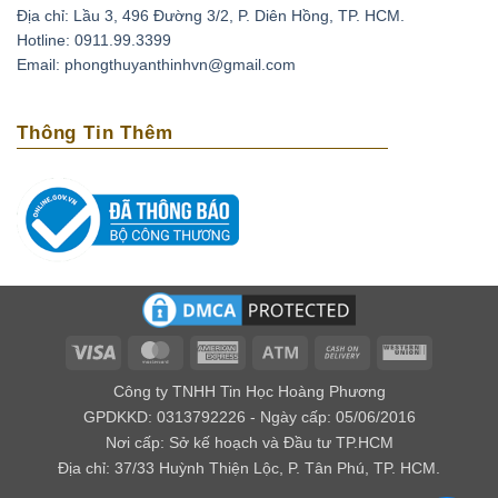
Địa chỉ: Lầu 3, 496 Đường 3/2, P. Diên Hồng, TP. HCM.
Hotline: 0911.99.3399
Email: phongthuyanthinhvn@gmail.com
Thông Tin Thêm
Visa
MasterCard
American
Atm
Cash
Western
Express
On
Union
Công ty TNHH Tin Học Hoàng Phương
Delivery
GPDKKD: 0313792226 - Ngày cấp: 05/06/2016
Nơi cấp: Sở kế hoạch và Đầu tư TP.HCM
Địa chỉ: 37/33 Huỳnh Thiện Lộc, P. Tân Phú, TP. HCM.