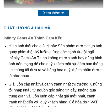
Xem thêm
Đá Opal Thô
CHẤT LƯỢNG & HẬU MÃI
Opal nhiều khi đọng trong các suối nhiệt dịch và suối phun
Infinity Gems An Thịnh Cam Kết:
ở các khu vực núi lửa (tup silit, greyserit…), đôi khi thành
Hình ảnh thật cho giá trị thật: Sản phẩm được chụp ảnh,
những thạch nhũ trắng, trong suốt, có quang thái ngọc.
quay phim thật, kỹ lưỡng từng góc cạnh từ đội ngũ
Opal cũng thường liên quan tới các loại đá macma phun
Infinity Gems An Thịnh không mượn ảnh hay dùng hình
trào như ryolit, andezit và trachit trong đó opal thường
ảnh trên mạng để cho quý khách một sự đảm bảo thông
được lắng đọng trong các lỗ hổng ở nhiệt độ thấp. Ở
tin chúng tôi đưa ra và hàng hóa quý khách nhận được
Australia thường gặp opal liên quan tới phun trào trachit và
là như nhau.
bazan, trong cát kết silic ở đó opal được tái lắng đọng.
Giá luôn cập nhật và cạnh tranh nhất thị trường: Chúng
Giá trị của Đá Opal
tôi nhập khẩu từ nguồn gốc đáng tin cậy, không qua
trung gian và luôn luôn cập nhật giá mới nhất, cạnh
Khi các chuyên gia bắt đầu
thẩm định về chất lượng và giá
tranh nhất đến với quý khách hàng. Có hóa đơn VAT
trị
của đá Opal bắt đầu đánh giá từ
màu nền của đá
, được