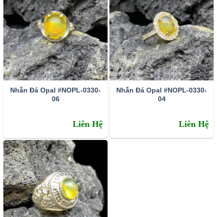
lớp gồm 2 lớp kể trên, phần trên cùng là lớp thạch anh hay
plastic không màu, dạng vòm. Dĩ nhiên là đá ghép này rẻ
hơn đá opal nguyên. Chúng được bán theo từng viên và
giá có thể lên đến hàng trăm lần nếu viên đá quá đặc biệt.
Nhẫn Đá Opal #NOPL-0330-
Nhẫn Đá Opal #NOPL-0330-
06
04
Liên Hệ
Liên Hệ