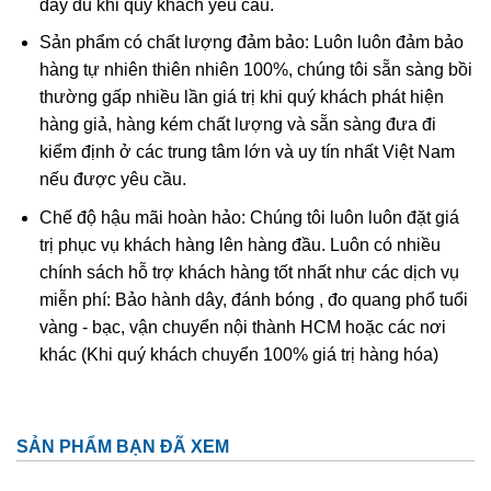
đầy đủ khi quý khách yêu cầu.
ưu chuộng nhất và đánh giá cao hơn hết là màu sẫm với
ánh màu sặc sỡ.
Sản phẩm có chất lượng đảm bảo: Luôn luôn đảm bảo
hàng tự nhiên thiên nhiên 100%, chúng tôi sẵn sàng bồi
Đá Opal đen
có giá trị nhất khi mang màu nền xám sẫm
thường gấp nhiều lần giá trị khi quý khách phát hiện
đến đen. Những viên đá Opal có màu nền trắng hay màu
hàng giả, hàng kém chất lượng và sẵn sàng đưa đi
nhạt được gọi chung là
Opal trắng
, loại đá này phổ biến
kiểm định ở các trung tâm lớn và uy tín nhất Việt Nam
với trữ lượng lớn và nhiều trên thế giới, giá thành rẻ hơn.
nếu được yêu cầu.
Còn những viên đá Opal có sắc trong mờ đến trong suốt
Chế độ hậu mãi hoàn hảo: Chúng tôi luôn luôn đặt giá
được gọi là Opal tinh thể, giá trị của nó nằm ở giữa hai loại
trị phục vụ khách hàng lên hàng đầu. Luôn có nhiều
kia.
chính sách hỗ trợ khách hàng tốt nhất như các dịch vụ
miễn phí: Bảo hành dây, đánh bóng , đo quang phổ tuổi
Sau khi đánh giá màu nền, để biết giá trị của đá Opal còn
vàng - bạc, vận chuyển nội thành HCM hoặc các nơi
phải dựa vào mức độ và sự phân bố của các màu trên bề
khác (Khi quý khách chuyển 100% giá trị hàng hóa)
mặt đá. Một viên Opal được coi là đẹp nhất khi chứa tất cả
các màu sắc của dải cầu vồng trên bề mặt, kể cả màu đỏ.
Đây là
loại đá quý thể hiện tính riêng
tư nhất đối với người
sử dụng, kiểu dáng hay màu sắc phụ thuộc vào sở thích
SẢN PHẨM BẠN ĐÃ XEM
của cá nhân.