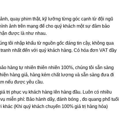
 về nung chung với thủy tinh và kim loại tạo màu để thủy
sắc của đá.
 ảnh, quay phim thật, kỹ lưỡng từng góc cạnh từ đội ngũ
hình ảnh trên mạng để cho quý khách một sự đảm bảo
ng đạt chất lượng được xử lý màu sắc bằng phương pháp
nhận được là như nhau.
húng tôi nhập khẩu từ nguồn gốc đáng tin cậy, không qua
m, mô phỏng quá trình hình thành trong tự nhiên.
nh tranh nhất đến với quý khách hàng. Có hóa đơn VAT đầy
 các loại đá tổng hợp không có giá trị.
o hàng tự nhiên thiên nhiên 100%, chúng tôi sẵn sàng
t hiện hàng giả, hàng kém chất lượng và sẵn sàng đưa đi
Nam nếu được yêu cầu.
giá trị phục vụ khách hàng lên hàng đầu. Luôn có nhiều
 vụ miễn phí: Bảo hành dây, đánh bóng , đo quang phổ tuổi
i khác (Khi quý khách chuyển 100% giá trị hàng hóa)