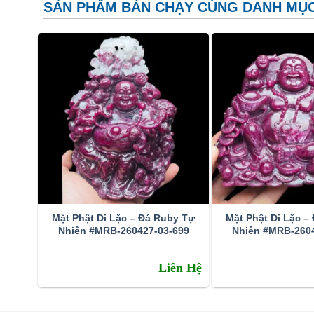
SẢN PHẨM BÁN CHẠY CÙNG DANH MỤ
Tran
Ý nghĩa và Công dụng
Mặt Phật Di Lặc – Đá Ruby Tự
Mặt Phật Di Lặc –
Để biết tại sao chúng ta nên bỏ nhiều tiền bạc để mua m
Nhiên #MRB-260427-03-699
Nhiên #MRB-2604
của đá, ý nghĩa của đá. Tôi sẽ cố gắng nói tóm tắt nhấ
Liên Hệ
Ý nghĩa
Ý nghĩa tên đá
: Tên tiếng Anh “ruby” có nguồn gốc từ 