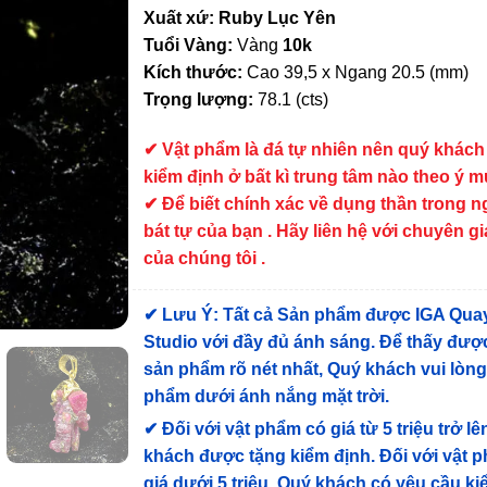
Xuất xứ: Ruby Lục Yên
Tuổi Vàng:
Vàng
10k
Kích thước:
Cao 39,5 x Ngang 20.5 (mm)
Trọng lượng:
78.1 (cts)
✔
Vật phẩm là đá tự nhiên nên quý khách
kiểm định ở bất kì trung tâm nào theo ý 
✔ Để biết chính xác về dụng thần trong 
bát tự của bạn . Hãy liên hệ với chuyên gi
của chúng tôi .
✔
Lưu Ý: Tất cả Sản phẩm được IGA Qua
Studio với đầy đủ ánh sáng. Để thấy được
sản phẩm rõ nét nhất, Quý khách vui lòn
phẩm dưới ánh nắng mặt trời.
✔
Đối với vật phẩm có giá từ 5 triệu trở lê
khách được tặng kiểm định
. Đối với vật 
giá dưới 5 triệu, Quý khách có yêu cầu k