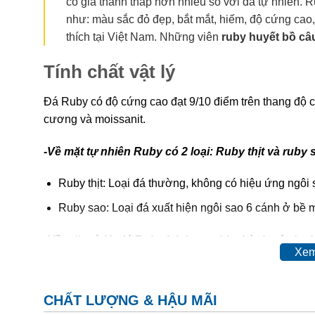
có giá thành thấp hơn nhiều so với đá tự nhiên. R
như: màu sắc đỏ đẹp, bắt mắt, hiếm, độ cứng cao,
thích tại Việt Nam. Những viên
ruby huyết bồ câ
Tính chất vật lý
Đá Ruby có độ cứng cao đạt 9/10 điểm trên thang độ 
cương và moissanit.
-Về mặt tự nhiên Ruby có 2 loại: Ruby thịt và ruby 
Ruby thịt: Loại đá thường, không có hiệu ứng ngôi 
Ruby sao: Loại đá xuất hiện ngôi sao 6 cánh ở bề m
-Về mặt xử lý, đá Ruby lại được chia thành các loại
Xem
Ruby tự nhiên hoàn toàn (hay còn gọi là ruby sống)
Ruby được xử lý nhiệt (Ruby nung):
Đá sau khi khai
CHẤT LƯỢNG & HẬU MÃI
bóng.