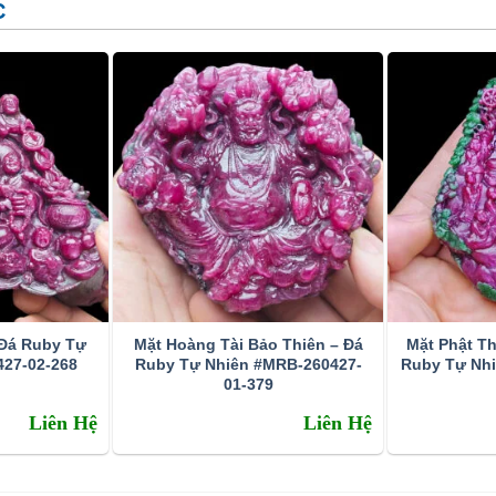
C
g Sức Ruby
 Đá Ruby Tự
Mặt Hoàng Tài Bảo Thiên – Đá
Mặt Phật Th
ột viên đá Ruby thì trước tiên ta phải hiểu được giá trị
27-02-268
Ruby Tự Nhiên #MRB-260427-
Ruby Tự Nh
01-379
t có thể, để các bạn có thể đọc và hiểu được.
Liên Hệ
Liên Hệ
chữ “ruber” trong tiếng Latin, có nghĩa là màu đỏ. Tại Thái