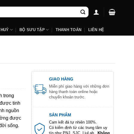
THUỶ
BỘ SƯU TẬP
THANH TOÁN
LIÊN HỆ
GIAO HÀNG
Miễn phí giao hàng với những đơn
hàng thanh toán online hoặc
h trong
chuyển khoản trước.
 được tinh
ình nguồn
SẢN PHẨM
hường được
Cam kết đá tự nhiên 100%.
đời sống.
Có kiểm định từ các trung tâm uy
tín như PNJ, SJC, LiuLab...
Không