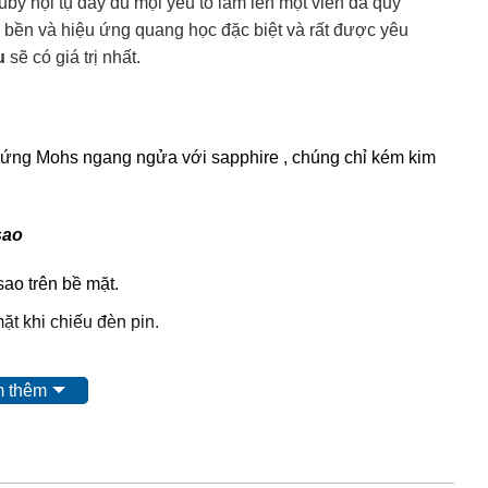
uby hội tụ đầy đủ mọi yếu tố làm lên một viên đá quý
 bền và hiệu ứng quang học đặc biệt và rất được yêu
u
sẽ có giá trị nhất.
cứng Mohs ngang ngửa với sapphire , chúng chỉ kém kim
sao
sao trên bề mặt.
ặt khi chiếu đèn pin.
 sau:
 thêm
: đá ruby được khai thác từ mỏ, không qua xử lý
 thác được nung để đốt cháy tạp chất và tăng độ sáng