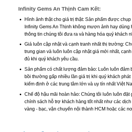
Infinity Gems An Thịnh Cam Kết:
Đá ruby phủ thủy tinh:
Đá ruby sau khi khai thác đem
tinh len vào các khe nứt giúp tăng độ bóng và màu 
Hình ảnh thật cho giá trị thật: Sản phẩm được chụp
Infinity Gems An Thịnh không mượn ảnh hay dùng 
Ruby nhuộm:
đá ruby được khai thác tự nhiên khô
thông tin chúng tôi đưa ra và hàng hóa quý khách 
nhuộm.
Giá luôn cập nhật và cạnh tranh nhất thị trường: C
Ruby nhân tạo:
Ruby được tạo ra từ phòng thí nghiệ
trung gian và luôn luôn cập nhật giá mới nhất, cạ
Ruby giả:
là loại được chế tác từ nhựa, thủy tinh và
đủ khi quý khách yêu cầu.
Sản phẩm có chất lượng đảm bảo: Luôn luôn đảm bả
bồi thường gấp nhiều lần giá trị khi quý khách phá
kiểm định ở các trung tâm lớn và uy tín nhất Việt 
Chế độ hậu mãi hoàn hảo: Chúng tôi luôn luôn đặt 
chính sách hỗ trợ khách hàng tốt nhất như các dịch
vàng - bạc, vận chuyển nội thành HCM hoặc các nơ