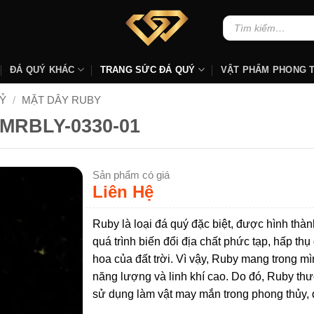
Tìm
kiếm:
ĐÁ QUÝ KHÁC
TRANG SỨC ĐÁ QUÝ
VẬT PHẨM PHONG 
Ỷ
/
MẶT DÂY RUBY
#MRBLY-0330-01
Sản phẩm có giá
Liên Hệ
Ruby là loại đá quý đặc biệt, được hình thàn
quá trình biến đổi địa chất phức tạp, hấp thụ
hoa của đất trời. Vì vậy, Ruby mang trong m
năng lượng và linh khí cao. Do đó, Ruby t
sử dụng làm vật may mắn trong phong thủy, 