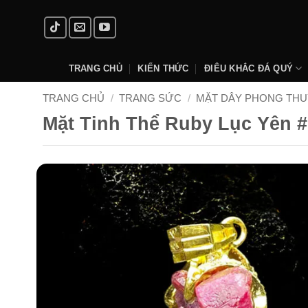
Skip
to
content
TRANG CHỦ
KIẾN THỨC
ĐIÊU KHẮC ĐÁ QUÝ
TRANG CHỦ
/
TRANG SỨC
/
MẶT DÂY PHONG THU
Mặt Tinh Thể Ruby Lục Yên 