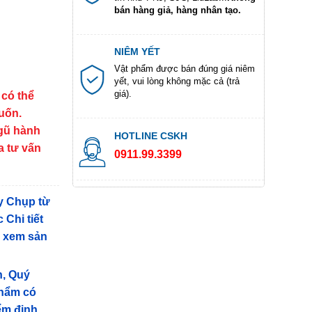
bán hàng giả, hàng nhân tạo.
NIÊM YẾT
Vật phẩm được bán đúng giá niêm
yết, vui lòng không mặc cả (trả
giá).
 có thể
muốn.
ngũ hành
HOTLINE CSKH
a tư vấn
0911.99.3399
y Chụp từ
 Chi tiết
g xem sản
n, Quý
phẩm có
iểm định