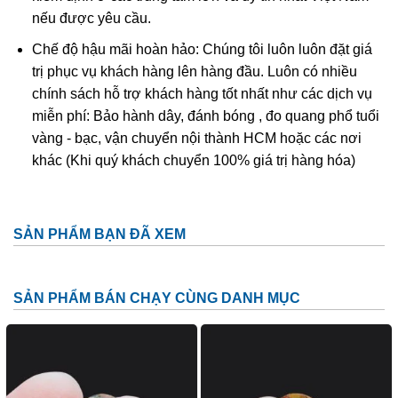
nhẫn, mặt dây chuyền đeo cổ để vừa làm đồ trang sức vừa
nếu được yêu cầu.
làm vật phong thủy với nhiều ý nghĩa và tác dụng tốt trong
Chế độ hậu mãi hoàn hảo: Chúng tôi luôn luôn đặt giá
sức khoẻ.
trị phục vụ khách hàng lên hàng đầu. Luôn có nhiều
chính sách hỗ trợ khách hàng tốt nhất như các dịch vụ
miễn phí: Bảo hành dây, đánh bóng , đo quang phổ tuổi
vàng - bạc, vận chuyển nội thành HCM hoặc các nơi
khác (Khi quý khách chuyển 100% giá trị hàng hóa)
SẢN PHẨM BẠN ĐÃ XEM
SẢN PHẨM BÁN CHẠY CÙNG DANH MỤC
Mặt dây chuyền thạch anh ưu linh ám rêu đỏ thu hút mọi ánh
nhìn