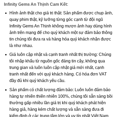
Infinity Gems An Thịnh Cam Kết:
Hình ảnh thật cho giá trị thật: Sản phẩm được chụp ảnh,
quay phim thật, kỹ lưỡng từng góc cạnh từ đội ngũ
Infinity Gems An Thịnh không mượn ảnh hay dùng hình
ảnh trên mạng để cho quý khách một sự đảm bảo thông
tin chúng tôi đưa ra và hàng hóa quý khách nhận được
là như nhau.
Thạch anh ưu linh ngũ sắc dưới dạng thô chưa qua chế tác và
Giá luôn cập nhật và cạnh tranh nhất thị trường: Chúng
lẫn khá nhiều tạp chất
tôi nhập khẩu từ nguồn gốc đáng tin cậy, không qua
trung gian và luôn luôn cập nhật giá mới nhất, cạnh
Ý nghĩa và những lợi ích mà thạch anh ưu
tranh nhất đến với quý khách hàng. Có hóa đơn VAT
linh ban tặng.
đầy đủ khi quý khách yêu cầu.
Đá thạch anh ưu linh
không những có giá trị cao trong
Sản phẩm có chất lượng đảm bảo: Luôn luôn đảm bảo
làm đồ trang sức, đây còn là một loại đá rất tốt cho sức
hàng tự nhiên thiên nhiên 100%, chúng tôi sẵn sàng bồi
khỏe và phong thủy. Chính vì vậy mà có rất nhiều người
thường gấp nhiều lần giá trị khi quý khách phát hiện
muốn lựa chọn loại đá này để sử dụng. Đá thạch anh ưu
hàng giả, hàng kém chất lượng và sẵn sàng đưa đi
linh thường được chế tác thành vòng đeo tay hoặc mặt
kiểm định ở các trung tâm lớn và uy tín nhất Việt Nam