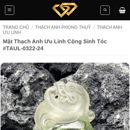
Skip
to
content
TRANG CHỦ
/
THẠCH ANH PHONG THUỶ
/
THẠCH ANH
ƯU LINH
Mặt Thạch Anh Ưu Linh Cộng Sinh Tóc
#TAUL-0322-24