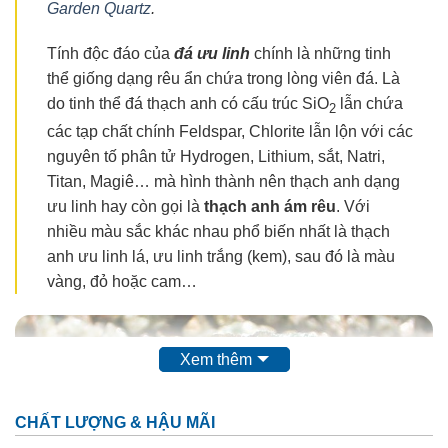
Garden Quartz
.
Tính độc đáo của
đá ưu linh
chính là những tinh
thể giống dạng rêu ẩn chứa trong lòng viên đá. Là
do tinh thể đá thạch anh có cấu trúc SiO
lẫn chứa
2
các tạp chất chính Feldspar, Chlorite lẫn lộn với các
nguyên tố phân tử Hydrogen, Lithium, sắt, Natri,
Titan, Magiê… mà hình thành nên thạch anh dạng
ưu linh hay còn gọi là
thạch anh ám rêu
. Với
nhiều màu sắc khác nhau phổ biến nhất là thạch
anh ưu linh lá, ưu linh trắng (kem), sau đó là màu
vàng, đỏ hoặc cam…
Xem thêm
CHẤT LƯỢNG & HẬU MÃI