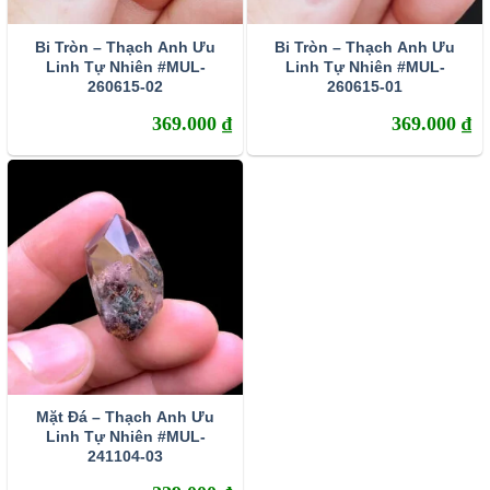
Bi Tròn – Thạch Anh Ưu
Bi Tròn – Thạch Anh Ưu
Linh Tự Nhiên #MUL-
Linh Tự Nhiên #MUL-
260615-02
260615-01
369.000
₫
369.000
₫
Các bạn nữ có thể trạng yếu hay ốm đau có thể đeo vòng thạch
anh ưu linh tăng sức đề kháng
– Không những thế, đá thạch anh rêu còn được coi là một
vật dụng vô cùng hữu hiệu trong việc giảm căng thẳng,
Mặt Đá – Thạch Anh Ưu
trầm uất. Giúp người dùng có thể tăng khả năng tập trung
Linh Tự Nhiên #MUL-
241104-03
có một đầu óc sáng suốt, nâng cao hiệu quả công việc
cũng như trong cuộc sống hàng ngày.