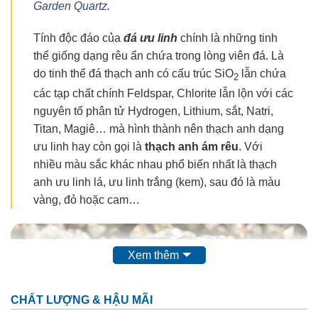
Garden Quartz
.
Tính độc đáo của
đá ưu linh
chính là những tinh
thể giống dạng rêu ẩn chứa trong lòng viên đá. Là
do tinh thể đá thạch anh có cấu trúc SiO
lẫn chứa
2
các tạp chất chính Feldspar, Chlorite lẫn lộn với các
nguyên tố phân tử Hydrogen, Lithium, sắt, Natri,
Titan, Magiê… mà hình thành nên thạch anh dạng
ưu linh hay còn gọi là
thạch anh ám rêu
. Với
nhiều màu sắc khác nhau phổ biến nhất là thạch
anh ưu linh lá, ưu linh trắng (kem), sau đó là màu
vàng, đỏ hoặc cam…
Xem thêm
CHẤT LƯỢNG & HẬU MÃI