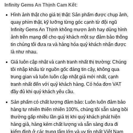
Infinity Gems An Thịnh Cam Kết:
Hình ảnh thật cho giá trị thật: Sản phẩm được chụp ảnh,
quay phim thật, kỹ lưỡng từng góc cạnh từ đội ngũ
Infinity Gems An Thịnh không mượn ảnh hay dùng hình
ảnh trên mạng để cho quý khách một sự đảm bảo thông
tin chúng tôi đưa ra và hàng hóa quý khách nhận được
là như nhau.
Thạch anh ưu linh ngũ sắc dưới dạng thô chưa qua chế tác và
Giá luôn cập nhật và cạnh tranh nhất thị trường: Chúng
lẫn khá nhiều tạp chất
tôi nhập khẩu từ nguồn gốc đáng tin cậy, không qua
trung gian và luôn luôn cập nhật giá mới nhất, cạnh
Ý nghĩa và những lợi ích mà thạch anh ưu
tranh nhất đến với quý khách hàng. Có hóa đơn VAT
linh ban tặng.
đầy đủ khi quý khách yêu cầu.
Đá thạch anh ưu linh
không những có giá trị cao trong
Sản phẩm có chất lượng đảm bảo: Luôn luôn đảm bảo
làm đồ trang sức, đây còn là một loại đá rất tốt cho sức
hàng tự nhiên thiên nhiên 100%, chúng tôi sẵn sàng bồi
khỏe và phong thủy. Chính vì vậy mà có rất nhiều người
thường gấp nhiều lần giá trị khi quý khách phát hiện
muốn lựa chọn loại đá này để sử dụng. Đá thạch anh ưu
hàng giả, hàng kém chất lượng và sẵn sàng đưa đi
linh thường được chế tác thành vòng đeo tay hoặc mặt
kiểm định ở các trung tâm lớn và uy tín nhất Việt Nam