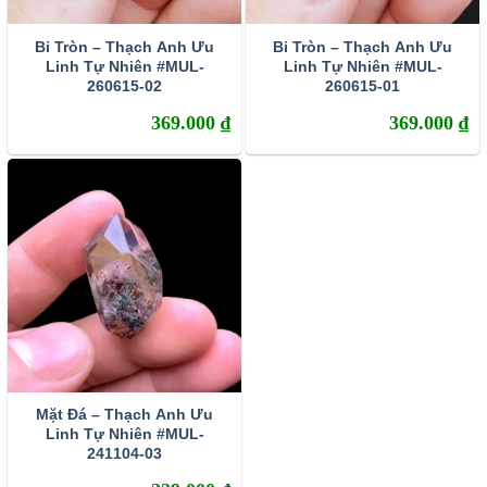
Bi Tròn – Thạch Anh Ưu
Bi Tròn – Thạch Anh Ưu
Linh Tự Nhiên #MUL-
Linh Tự Nhiên #MUL-
260615-02
260615-01
369.000
₫
369.000
₫
Các bạn nữ có thể trạng yếu hay ốm đau có thể đeo vòng thạch
anh ưu linh tăng sức đề kháng
– Không những thế, đá thạch anh rêu còn được coi là một
vật dụng vô cùng hữu hiệu trong việc giảm căng thẳng,
Mặt Đá – Thạch Anh Ưu
trầm uất. Giúp người dùng có thể tăng khả năng tập trung
Linh Tự Nhiên #MUL-
241104-03
có một đầu óc sáng suốt, nâng cao hiệu quả công việc
cũng như trong cuộc sống hàng ngày.