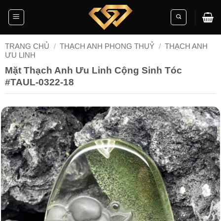
Skip
to
content
TRANG CHỦ
/
THẠCH ANH PHONG THUỶ
/
THẠCH ANH
ƯU LINH
Mặt Thạch Anh Ưu Linh Cộng Sinh Tóc
#TAUL-0322-18