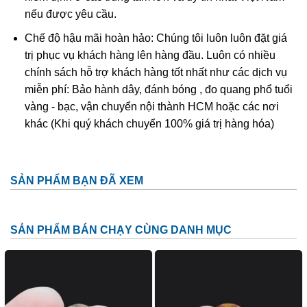
nhẫn, mặt dây chuyền đeo cổ để vừa làm đồ trang sức vừa
nếu được yêu cầu.
làm vật phong thủy với nhiều ý nghĩa và tác dụng tốt trong
Chế độ hậu mãi hoàn hảo: Chúng tôi luôn luôn đặt giá
sức khoẻ.
trị phục vụ khách hàng lên hàng đầu. Luôn có nhiều
chính sách hỗ trợ khách hàng tốt nhất như các dịch vụ
miễn phí: Bảo hành dây, đánh bóng , đo quang phổ tuổi
vàng - bạc, vận chuyển nội thành HCM hoặc các nơi
khác (Khi quý khách chuyển 100% giá trị hàng hóa)
SẢN PHẨM BẠN ĐÃ XEM
SẢN PHẨM BÁN CHẠY CÙNG DANH MỤC
Mặt dây chuyền thạch anh ưu linh ám rêu đỏ thu hút mọi ánh
nhìn