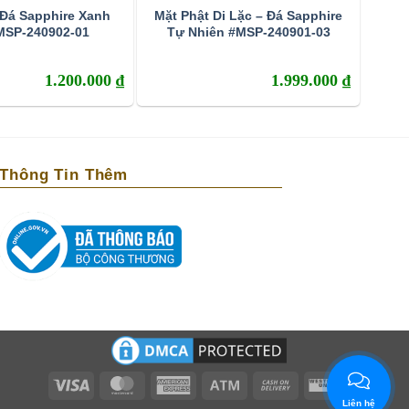
 Đá Sapphire Xanh
Mặt Phật Di Lặc – Đá Sapphire
MSP-240902-01
Tự Nhiên #MSP-240901-03
1.200.000
₫
1.999.000
₫
Thông Tin Thêm
Visa
MasterCard
American
Atm
Cash
Western
Express
On
Union
Liên hệ