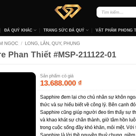
Tìm
kiếm:
ĐÁ QUÝ KHÁC
TRANG SỨC ĐÁ QUÝ
VẬT PHẨM PHONG 
AM NGỌC
/
LONG, LÂN, QUY, PHỤNG
e Phan Thiết #MSP-211122-01
Sản phẩm có giá
13.688.000
₫
Sapphire đem lại cho chủ nhân sự khôn ngo
thức và sự hiểu biết về công lý. Bên cạnh đó
Sapphire cũng giúp người đeo tìm thấy sự t
và khao khát sự chân thành, giữ tâm hồn lu
trong cuộc sống đầy khó khăn, mỏi mệt. Với 
Sapphire là lời thề nguyền thuỷ chung, niềm 