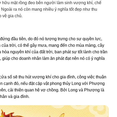
sở hữu mặt rồng đeo bên người làm sinh vượng khí, chế
i. Ngoài ra nó còn mang nhiều ý nghĩa tốt đẹp như thu
o vệ gia chủ.
 đứng đầu tiên, do đó nó tượng trưng cho sự quyền lực,
on của trời, có thể gây mưa, mang đến cho mùa màng, cây
 hòa nguyên khí của đất trời, ban phát sự tốt lành cho trần
n, giúp cho doanh nhân làm ăn phát đạt nên nó có ý nghĩa
ửa sổ sẽ thu hút vượng khí cho gia đình, công việc thuận
Bên cạnh đó, nếu đặt cặp vật phong thủy Long với Phượng
yên, cải thiện quan hệ vợ chồng. Bởi Long và Phượng là
ân và gia đình.