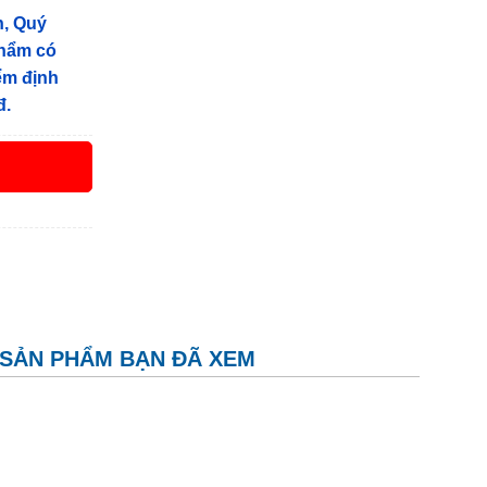
n, Quý
phẩm có
iểm định
đ.
SẢN PHẨM BẠN ĐÃ XEM