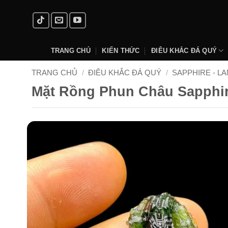
Skip
to
content
TRANG CHỦ
KIẾN THỨC
ĐIÊU KHẮC ĐÁ QUÝ
TRANG CHỦ
/
ĐIÊU KHẮC ĐÁ QUÝ
/
SAPPHIRE - L
Mặt Rồng Phun Châu Sapphir