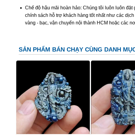
Chế độ hậu mãi hoàn hảo: Chúng tôi luôn luôn đặt 
Tác dụng “Long” trong phong thủy
chính sách hỗ trợ khách hàng tốt nhất như các dịch
vàng - bạc, vận chuyển nội thành HCM hoặc các nơ
Long là con vật có mình dài, thân có nhiều vảy, trên 
do bay lượn trên trời cũng như dưới nước. Trong phong
năng diệt trừ cái xấu, hóa giải tà khí.
SẢN PHẨM BÁN CHẠY CÙNG DANH MỤ
Thanh Long nếu được đặt ở hướng Bạch Hổ sẽ gây ra
mà đặt ở Thanh Long sẽ loại bỏ những kẻ tiểu nhân, củ
với những người làm trong lĩnh vực chính trị, kinh doa
Sapphire là gì? Ý Nghĩa và Cá
Sapphire
còn được con người gọi bằng một cái t
thành dưới điều kiện áp suất và nhiệt độ cao tron
đặc biệt của Oxit nhôm – Al203). Khi kết tinh, d
hữu rất nhiều sắc màu. Corundum màu đỏ thì con
corundum màu khác thì được gọi chung là Sapphi