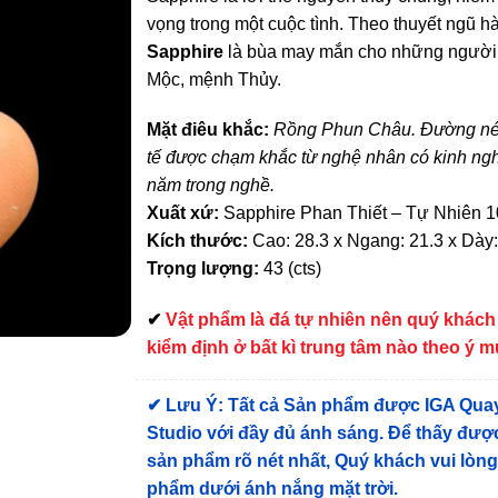
vọng trong một cuộc tình. Theo thuyết ngũ h
Sapphire
là bùa may mắn cho những ngườ
Mộc, mệnh Thủy.
Mặt điêu khắc:
Rồng Phun Châu. Đường nét t
tế được chạm khắc từ nghệ nhân có kinh ng
năm trong nghề.
Xuất xứ:
Sapphire Phan Thiết – Tự Nhiên 
Kích thước:
Cao: 28.3 x Ngang: 21.3 x Dày:
Trọng lượng:
43 (cts)
✔
Vật phẩm là đá tự nhiên nên quý khách
kiểm định ở bất kì trung tâm nào theo ý 
✔
Lưu Ý: Tất cả Sản phẩm được IGA Qua
Studio với đầy đủ ánh sáng. Để thấy được
sản phẩm rõ nét nhất, Quý khách vui lòn
phẩm dưới ánh nắng mặt trời.