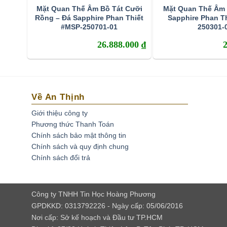
Mặt Quan Thế Âm Bồ Tát Cưỡi
Mặt Quan Thế Âm 
Rồng – Đá Sapphire Phan Thiết
Sapphire Phan T
#MSP-250701-01
250301-
26.888.000
₫
Về An Thịnh
Giới thiệu công ty
Phương thức Thanh Toán
Chính sách bảo mật thông tin
Chính sách và quy định chung
Chính sách đổi trả
Công ty TNHH Tin Học Hoàng Phương
GPDKKD: 0313792226 - Ngày cấp: 05/06/2016
Nơi cấp: Sở kế hoạch và Đầu tư TP.HCM