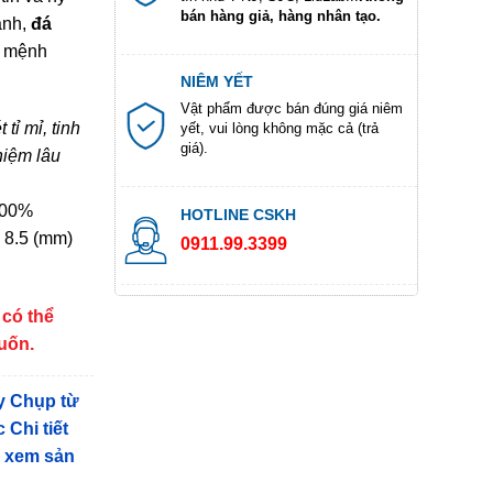
bán hàng giả, hàng nhân tạo.
ành,
đá
i mệnh
NIÊM YẾT
Vật phẩm được bán đúng giá niêm
ỉ mỉ, tinh
yết, vui lòng không mặc cả (trả
giá).
hiệm lâu
100%
HOTLINE CSKH
 8.5 (mm)
0911.99.3399
 có thể
muốn.
y Chụp từ
 Chi tiết
g xem sản