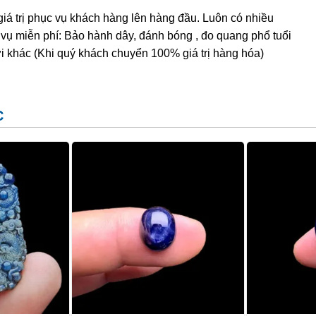
giá trị phục vụ khách hàng lên hàng đầu. Luôn có nhiều
 vụ miễn phí: Bảo hành dây, đánh bóng , đo quang phổ tuổi
i khác (Khi quý khách chuyển 100% giá trị hàng hóa)
đầu có sừng như sừng hươu, chân có móng vuốt, có thể tự
 thủy, ngoài khả năng thu hút tài lộc, Long còn có khả
C
 sự xung đột, dẫn đến phong thủy xấu. Nếu Thanh Long
ng cố quyền lực. Loài vật phong thủy này rất thích hợp
nh.
c Dụng của Sapphire
ên thân mật khác là
đá Lam Ngọc
. Chúng được hình
g lòng đất, có thành phần chính là corundum (một dạng
o hàm lượng các tạp chất khác nhau nên đá Sapphire sở
 người vẫn quen gọi chúng là Ruby (hồng ngọc) còn các
re.