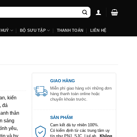
THUỶ
BỘ SƯU TẬP
THANH TOÁN
LIÊN HỆ
GIAO HÀNG
Miễn phí giao hàng với những đơn
hàng thanh toán online hoặc
an, kiến
chuyển khoản trước.
, đá
hanh thản
SẢN PHẨM
ôn sáng
Cam kết đá tự nhiên 100%.
tình yêu,
Có kiểm định từ các trung tâm uy
tin và hy
tín như PNJ, SJC, LiuLab...
Không