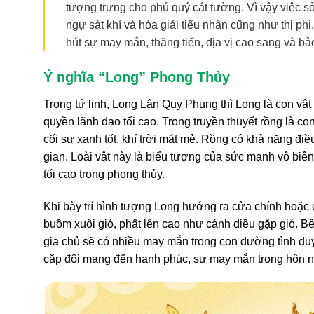
tượng trưng cho phú quý cát tường. Vì vậy việc 
ngự sát khí và hóa giải tiểu nhân cũng như thị ph
hút sự may mắn, thăng tiến, địa vị cao sang và bả
Ý nghĩa “Long” Phong Thủy
Trong tứ linh, Long Lân Quy Phụng thì Long là con vật
quyền lãnh đạo tối cao. Trong truyền thuyết rồng là c
cối sự xanh tốt, khí trời mát mẻ. Rồng có khả năng điều
gian. Loài vật này là biểu tượng của sức mạnh vô biê
tối cao trong phong thủy.
Khi bày trí hình tượng Long hướng ra cửa chính hoặc c
buồm xuôi gió, phất lên cao như cánh diều gặp gió. 
gia chủ sẽ có nhiều may mắn trong con đường tình du
cặp đôi mang đến hạnh phúc, sự may mắn trong hôn nh