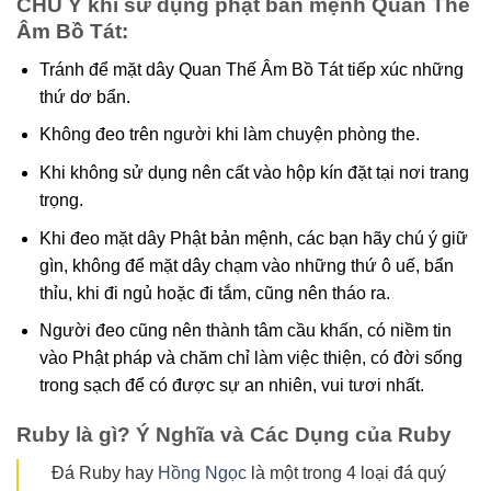
CHÚ Ý khi sử dụng phật bản mệnh Quan Thế
Âm Bồ Tát:
Tránh để mặt dây Quan Thế Âm Bồ Tát tiếp xúc những
thứ dơ bẩn.
Không đeo trên người khi làm chuyện phòng the.
Khi không sử dụng nên cất vào hộp kín đặt tại nơi trang
trọng.
Khi đeo mặt dây Phật bản mệnh, các bạn hãy chú ý giữ
gìn, không để mặt dây chạm vào những thứ ô uế, bẩn
thỉu, khi đi ngủ hoặc đi tắm, cũng nên tháo ra.
Người đeo cũng nên thành tâm cầu khấn, có niềm tin
vào Phật pháp và chăm chỉ làm việc thiện, có đời sống
trong sạch để có được sự an nhiên, vui tươi nhất.
Ruby là gì? Ý Nghĩa và Các Dụng của Ruby
Đá Ruby hay
Hồng Ngọc
là một trong 4 loại đá quý