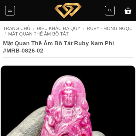
Skip
to
content
TRANG CHỦ
/
ĐIÊU KHẮC ĐÁ QUÝ
/
RUBY - HỒNG NGỌC
/
MẶT QUAN THẾ ÂM BỒ TÁT
Mặt Quan Thế Âm Bồ Tát Ruby Nam Phi
#MRB-0826-02