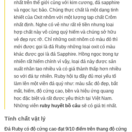
nhất trên thế giới cùng với kim cương, đá sapphire
và ngọc lục bảo. Chúng thực chất là một dạng tinh
khiết của Oxit nhôm với một lượng tạp chất Crôm
nhất định. Nghe có vẻ như rất rẻ tiền nhưng loại
hợp chất này vô cùng quý hiếm và chúng sở hữu
vẻ đẹp rực rỡ. Chỉ những oxit nhôm có màu đỏ thì
mới được gọi là đá Ruby những loại oxit có màu
khác được gọi là đá Sapphire. Hồng ngọc trong tự
nhiên rất hiếm chính vì vậy, loại đá này được sản
xuất nhân tạo nhiều và có giá thành thấp hơn nhiều
so với đá tự nhiên. Ruby hội tụ đầy đủ mọi yếu tố
làm lên một viên đá quý như: màu sắc đỏ đẹp, bắt
mắt, hiếm, độ cứng cao, bền và hiệu ứng quang
học đặc biệt và rất được yêu thích tại Việt Nam.
Những viên
ruby huyết bồ câu
sẽ có giá trị nhất.
Tính chất vật lý
Đá Ruby có độ cứng cao đạt 9/10 điểm trên thang độ cứng