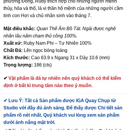
phương Đông, Ruby thích hợp cho những người mệnh
thủy, hỏa và thổ, là vị thần hộ mệnh của những người cầm
tinh con Hợi và chủ nhân sinh vào tháng 7.
Mặt điêu khắc:
Quan Thế Âm Bồ Tát. Ngài được nghệ
nhân lâu năm chạm thủ công 100%.
Xuất xứ:
Ruby Nam Phi – Tự Nhiên 100%
Chất Đá:
Lên ngọc bóng loáng
Kích thước:
Cao 63.9 x Ngang 31 x Dày 10.6 (mm)
Trọng lượng:
186 (cts)
✔
Vật phẩm là đá tự nhiên nên quý khách có thể kiểm
định ở bất kì trung tâm nào theo ý muốn.
✔
Lưu Ý: Tất cả Sản phẩm được IGA Quay Chụp từ
Studio với đầy đủ ánh sáng. Để thấy được Chi tiết sản
phẩm rõ nét nhất, Quý khách vui lòng xem sản phẩm
dưới ánh nắng mặt trời.