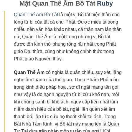
Mặt Quan Thế Âm Bồ Tát
Ruby
Quan Thế Âm Bồ Tát
là một vị Bồ-tát hiện thân cho
lòng từ bi của tất cả chư Phật. Được miêu tả trong
nhiều nền văn hóa khác nhau, cả thân nam lẫn thân
nữ, Quán Thế Âm là một trong những vị Bồ-tát
được tôn kính thờ phụng rộng rãi nhất trong Phật
giáo Đại thừa, cũng như không chính thức trong
Phật giáo Nguyên thủy.
Quan Thế
Âm
có nghĩa là quán chiếu, suy xét, lắng
nghe âm thanh của thế gian. Theo Phẩm Phổ môn
trong kinh diệu pháp hoa , sở dĩ ngài mang tên gọi
như vậy là do hạnh nguyện từ bi cứu khổ nạn, mỗi
khi chúng sanh bị khổ ách, nguy cấp liền nhất tâm
niệm danh hiệu của bồ tát, ngài liền quán xét âm
thanh đó, lập tức cứu họ thoát khỏi tai ách. Trong
Bát Nhã Tâm Kinh, vị Bồ-tát này mang tên là Quán
Tự Tại dựa trên pháp môn tu tập của ngài. Khi