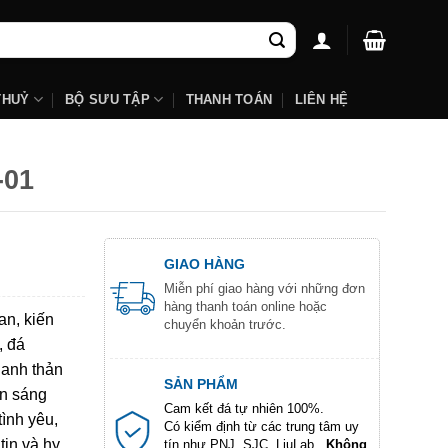
THUỶ
BỘ SƯU TẬP
THANH TOÁN
LIÊN HỆ
-01
GIAO HÀNG
Miễn phí giao hàng với những đơn
hàng thanh toán online hoặc
an, kiến
chuyển khoản trước.
, đá
hanh thản
SẢN PHẨM
ôn sáng
Cam kết đá tự nhiên 100%.
tình yêu,
Có kiểm định từ các trung tâm uy
tin và hy
tín như PNJ, SJC, LiuLab...
Không