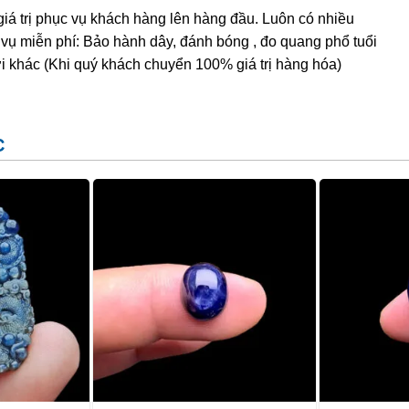
 Thế Âm Bồ Tát:
giá trị phục vụ khách hàng lên hàng đầu. Luôn có nhiều
 vụ miễn phí: Bảo hành dây, đánh bóng , đo quang phổ tuổi
ững thứ dơ bẩn.
i khác (Khi quý khách chuyển 100% giá trị hàng hóa)
rang trọng.
C
 giữ gìn, không để mặt dây chạm vào những thứ ô uế, bẩn
n vào Phật pháp và chăm chỉ làm việc thiện, có đời sống
c Dụng của Sapphire
ên thân mật khác là
đá Lam Ngọc
. Chúng được hình
g lòng đất, có thành phần chính là corundum (một dạng
o hàm lượng các tạp chất khác nhau nên đá Sapphire sở
 người vẫn quen gọi chúng là Ruby (hồng ngọc) còn các
re.