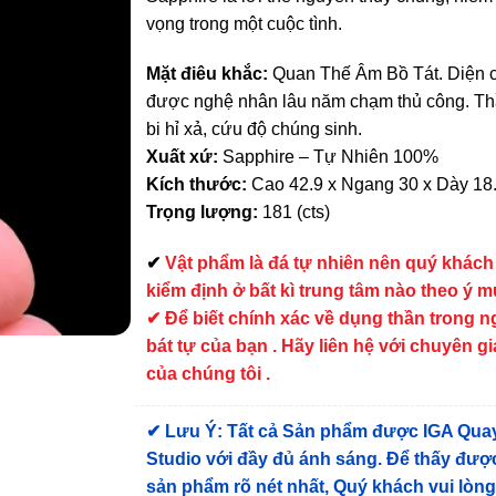
vọng trong một cuộc tình.
Mặt điêu khắc:
Quan Thế Âm Bồ Tát. Diện 
được nghệ nhân lâu năm chạm thủ công. Thầ
bi hỉ xả, cứu độ chúng sinh.
Xuất xứ:
Sapphire – Tự Nhiên 100%
Kích thước:
Cao 42.9 x Ngang 30 x Dày 18
Trọng lượng:
181 (cts)
✔
Vật phẩm là đá tự nhiên nên quý khách
kiểm định ở bất kì trung tâm nào theo ý 
✔ Để biết chính xác về dụng thần trong 
bát tự của bạn . Hãy liên hệ với chuyên gi
của chúng tôi .
✔
Lưu Ý: Tất cả Sản phẩm được IGA Qua
Studio với đầy đủ ánh sáng. Để thấy được
sản phẩm rõ nét nhất, Quý khách vui lòn