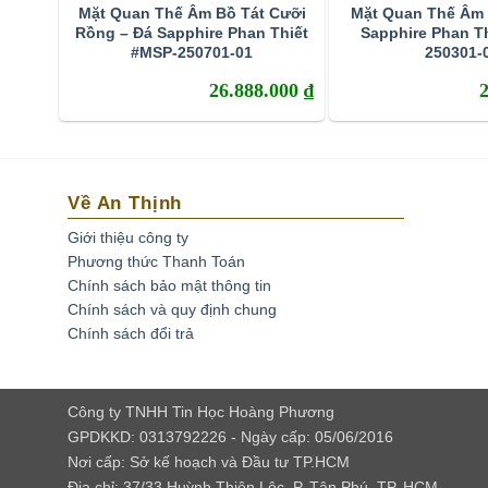
Mặt Quan Thế Âm Bồ Tát Cưỡi
Mặt Quan Thế Âm 
Rồng – Đá Sapphire Phan Thiết
Sapphire Phan T
#MSP-250701-01
250301-
26.888.000
₫
Về An Thịnh
Giới thiệu công ty
Phương thức Thanh Toán
Chính sách bảo mật thông tin
Chính sách và quy định chung
Chính sách đổi trả
Công ty TNHH Tin Học Hoàng Phương
GPDKKD: 0313792226 - Ngày cấp: 05/06/2016
Nơi cấp: Sở kế hoạch và Đầu tư TP.HCM
Địa chỉ: 37/33 Huỳnh Thiện Lộc, P. Tân Phú, TP. HCM.