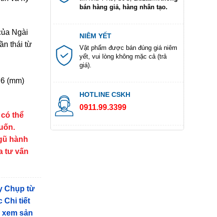
bán hàng giả, hàng nhân tạo.
của Ngài
NIÊM YẾT
n thái từ
Vật phẩm được bán đúng giá niêm
yết, vui lòng không mặc cả (trả
giá).
.6 (mm)
HOTLINE CSKH
0911.99.3399
 có thể
muốn.
ngũ hành
a tư vấn
y Chụp từ
 Chi tiết
g xem sản