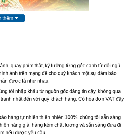
 thêm
hế Âm Bồ Tát
 ảnh, quay phim thật, kỹ lưỡng từng góc cạnh từ đội ngũ
i có thần lực nhất, chỉ đứng sau Phật Tổ. Quan Thế Âm
hình ảnh trên mạng để cho quý khách một sự đảm bảo
khỏi khổ nạn bi ai.
nhận được là như nhau.
uan Âm Ngọc Jade có công dụng:
húng tôi nhập khẩu từ nguồn gốc đáng tin cậy, không qua
, lòng từ bi bác ái, hóa giải hung khí cho gia chủ.
nh tranh nhất đến với quý khách hàng. Có hóa đơn VAT đầy
hư ý.
ạnh xảy ra.
o hàng tự nhiên thiên nhiên 100%, chúng tôi sẵn sàng
t hiện hàng giả, hàng kém chất lượng và sẵn sàng đưa đi
tĩnh tại, thanh thản.
Nam nếu được yêu cầu.