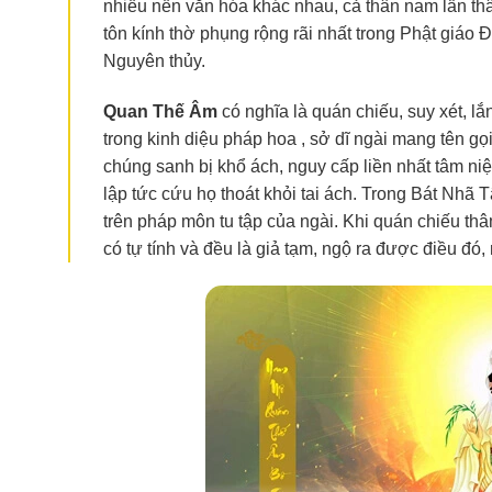
nhiều nền văn hóa khác nhau, cả thân nam lẫn th
tôn kính thờ phụng rộng rãi nhất trong Phật giáo 
Nguyên thủy.
Quan Thế
Âm
có nghĩa là quán chiếu, suy xét, 
trong kinh diệu pháp hoa , sở dĩ ngài mang tên gọ
chúng sanh bị khổ ách, nguy cấp liền nhất tâm niệ
lập tức cứu họ thoát khỏi tai ách. Trong Bát Nhã 
trên pháp môn tu tập của ngài. Khi quán chiếu t
có tự tính và đều là giả tạm, ngộ ra được điều đó,