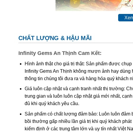
Xem
CHẤT LƯỢNG & HẬU MÃI
Quan T
Infinity Gems An Thịnh Cam Kết:
Hình ảnh thật cho giá trị thật: Sản phẩm được chụp
Quan Thế Âm
được nhắc đến trong kinh phật là ngườ
Infinity Gems An Thịnh không mượn ảnh hay dùng 
luôn đi khắp thế gian, phổ độ tất thảy chúng sinh thoát 
thông tin chúng tôi đưa ra và hàng hóa quý khách 
Trong phong thủy, mang bên mình Mặt dây Phật Bà Q
Giá luôn cập nhật và cạnh tranh nhất thị trường: C
Hình tượng Quan Thế Âm là biểu tượng của điểm lành
trung gian và luôn luôn cập nhật giá mới nhất, cạ
Là lá bùa cầu bình an, may mắn, cầu chúc vạn sự n
đủ khi quý khách yêu cầu.
Tránh bị kẻ tiểu nhân hãm hại; tránh sự rủi ro, bất h
Sản phẩm có chất lượng đảm bảo: Luôn luôn đảm bả
bồi thường gấp nhiều lần giá trị khi quý khách phá
Nhìn thấy tượng Quan Thế Âm giúp tâm hồn ta được 
kiểm định ở các trung tâm lớn và uy tín nhất Việt 