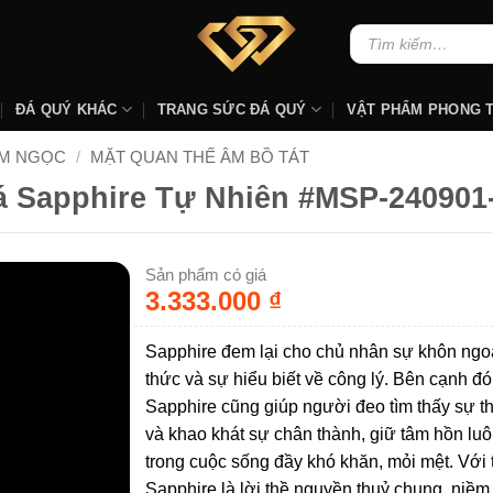
Tìm
kiếm:
ĐÁ QUÝ KHÁC
TRANG SỨC ĐÁ QUÝ
VẬT PHẨM PHONG 
AM NGỌC
/
MẶT QUAN THẾ ÂM BỒ TÁT
á Sapphire Tự Nhiên #MSP-240901
Sản phẩm có giá
3.333.000
₫
Sapphire đem lại cho chủ nhân sự khôn ngo
thức và sự hiểu biết về công lý. Bên cạnh đó
Sapphire cũng giúp người đeo tìm thấy sự t
và khao khát sự chân thành, giữ tâm hồn lu
trong cuộc sống đầy khó khăn, mỏi mệt. Với 
Sapphire là lời thề nguyền thuỷ chung, niềm 