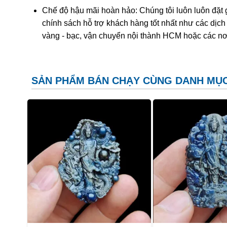
CHÚ Ý khi sử dụng phật bản mệnh Quan
Chế độ hậu mãi hoàn hảo: Chúng tôi luôn luôn đặt 
chính sách hỗ trợ khách hàng tốt nhất như các dịch
Tránh để mặt dây Quan Thế Âm Bồ Tát tiếp xúc nh
vàng - bạc, vận chuyển nội thành HCM hoặc các nơ
Không đeo trên người khi làm chuyện phòng the.
Khi không sử dụng nên cất vào hộp kín đặt tại nơi t
SẢN PHẨM BÁN CHẠY CÙNG DANH MỤ
Khi đeo mặt dây Phật bản mệnh, các bạn hãy chú ý
thỉu, khi đi ngủ hoặc đi tắm, cũng nên tháo ra.
Người đeo cũng nên thành tâm cầu khấn, có niềm ti
trong sạch để có được sự an nhiên, vui tươi nhất.
Sapphire là gì? Ý Nghĩa và Cá
Sapphire
còn được con người gọi bằng một cái t
thành dưới điều kiện áp suất và nhiệt độ cao tron
đặc biệt của Oxit nhôm – Al203). Khi kết tinh, d
hữu rất nhiều sắc màu. Corundum màu đỏ thì con
corundum màu khác thì được gọi chung là Sapphi