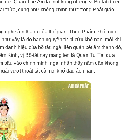
ân nữ, Quán Thế Âm là một trong những vị Bồ-tát được
Đại thừa, cũng như không chính thức trong Phật giáo
lắng nghe âm thanh của thế gian. Theo Phẩm Phổ môn
i như vậy là do hạnh nguyện từ bi cứu khổ nạn, mỗi khi
m danh hiệu của bồ tát, ngài liền quán xét âm thanh đó,
Tâm Kinh, vị Bồ-tát này mang tên là Quán Tự Tại dựa
hâm sâu vào chính mình, ngài nhận thấy năm uẩn không
 ngài vượt thoát tất cả mọi khổ đau ách nạn.