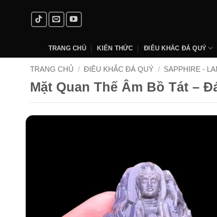
Skip
to
content
TRANG CHỦ
KIẾN THỨC
ĐIÊU KHẮC ĐÁ QUÝ
TRANG CHỦ
/
ĐIÊU KHẮC ĐÁ QUÝ
/
SAPPHIRE - L
Mặt Quan Thế Âm Bồ Tát – Đ