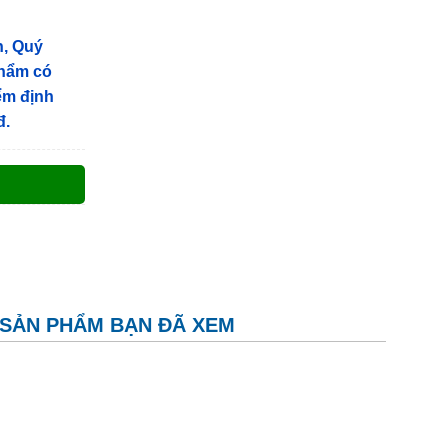
n, Quý
phẩm có
iểm định
đ.
SẢN PHẨM BẠN ĐÃ XEM