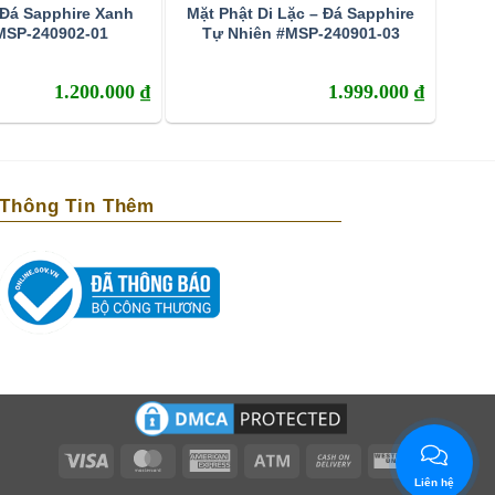
 Đá Sapphire Xanh
Mặt Phật Di Lặc – Đá Sapphire
MSP-240902-01
Tự Nhiên #MSP-240901-03
1.200.000
₫
1.999.000
₫
Thông Tin Thêm
Visa
MasterCard
American
Atm
Cash
Western
Express
On
Union
Liên hệ