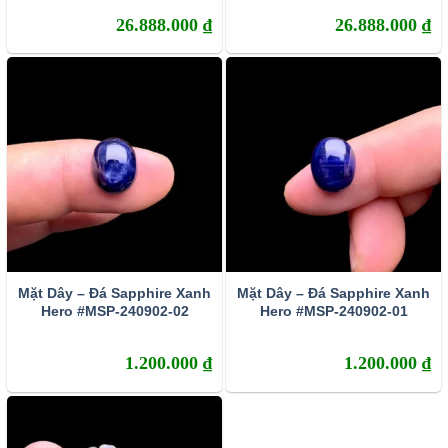
Sapphire
còn được con người gọi bằng một cái
26.888.000
₫
26.888.000
₫
tên thân mật khác là
đá Lam Ngọc
. Chúng được
hình thành dưới điều kiện áp suất và nhiệt độ cao
trong lòng đất, có thành phần chính là corundum
(một dạng đặc biệt của Oxit nhôm – Al203). Khi kết
tinh, do hàm lượng các tạp chất khác nhau nên đá
Sapphire sở hữu rất nhiều sắc màu. Corundum
màu đỏ thì con người vẫn quen gọi chúng là Ruby
(hồng ngọc) còn các corundum màu khác thì được
gọi chung là Sapphire.
Mặt Dây – Đá Sapphire Xanh
Mặt Dây – Đá Sapphire Xanh
Hero #MSP-240902-02
Hero #MSP-240902-01
1.200.000
₫
1.200.000
₫