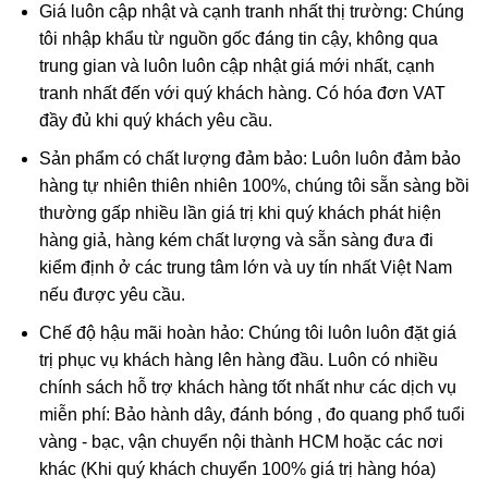
Giá luôn cập nhật và cạnh tranh nhất thị trường: Chúng
Quan Thế Âm
được nhắc đến trong kinh phật là người có
tôi nhập khẩu từ nguồn gốc đáng tin cậy, không qua
thần lực nhất, chỉ đứng sau Phật Tổ. Quan Thế Âm luôn đi
trung gian và luôn luôn cập nhật giá mới nhất, cạnh
khắp thế gian, phổ độ tất thảy chúng sinh thoát khỏi khổ
tranh nhất đến với quý khách hàng. Có hóa đơn VAT
nạn bi ai.
đầy đủ khi quý khách yêu cầu.
Trong phong thủy, mang bên mình Mặt dây Phật Bà Quan
Sản phẩm có chất lượng đảm bảo: Luôn luôn đảm bảo
Âm Ngọc Jade có công dụng:
hàng tự nhiên thiên nhiên 100%, chúng tôi sẵn sàng bồi
thường gấp nhiều lần giá trị khi quý khách phát hiện
Hình tượng Quan Thế Âm là biểu tượng của điểm lành,
hàng giả, hàng kém chất lượng và sẵn sàng đưa đi
lòng từ bi bác ái, hóa giải hung khí cho gia chủ.
kiểm định ở các trung tâm lớn và uy tín nhất Việt Nam
Là lá bùa cầu bình an, may mắn, cầu chúc vạn sự như
nếu được yêu cầu.
ý.
Chế độ hậu mãi hoàn hảo: Chúng tôi luôn luôn đặt giá
Tránh bị kẻ tiểu nhân hãm hại; tránh sự rủi ro, bất hạnh
trị phục vụ khách hàng lên hàng đầu. Luôn có nhiều
xảy ra.
chính sách hỗ trợ khách hàng tốt nhất như các dịch vụ
miễn phí: Bảo hành dây, đánh bóng , đo quang phổ tuổi
Nhìn thấy tượng Quan Thế Âm giúp tâm hồn ta được
vàng - bạc, vận chuyển nội thành HCM hoặc các nơi
tĩnh tại, thanh thản.
khác (Khi quý khách chuyển 100% giá trị hàng hóa)