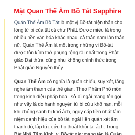
Mặt Quan Thế Âm Bồ Tát
Sapphire
Quán Thế Âm Bồ Tát
là một vị Bồ-tát hiện thân cho
lòng từ bi của tất cả chư Phật. Được miêu tả trong
nhiều nền văn hóa khác nhau, cả thân nam lẫn thân
nữ, Quán Thế Âm là một trong những vị Bồ-tát
được tôn kính thờ phụng rộng rãi nhất trong Phật
giáo Đại thừa, cũng như không chính thức trong
Phật giáo Nguyên thủy.
Quan Thế
Âm
có nghĩa là quán chiếu, suy xét, lắng
nghe âm thanh của thế gian. Theo Phẩm Phổ môn
trong kinh diệu pháp hoa , sở dĩ ngài mang tên gọi
như vậy là do hạnh nguyện từ bi cứu khổ nạn, mỗi
khi chúng sanh bị khổ ách, nguy cấp liền nhất tâm
niệm danh hiệu của bồ tát, ngài liền quán xét âm
thanh đó, lập tức cứu họ thoát khỏi tai ách. Trong
Bát Nhã Tâm Kinh, vị Bồ-tát này mang tên là Quán