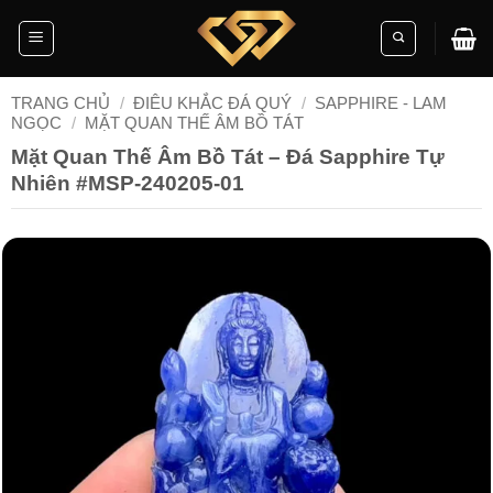
Skip
to
content
TRANG CHỦ
/
ĐIÊU KHẮC ĐÁ QUÝ
/
SAPPHIRE - LAM
NGỌC
/
MẶT QUAN THẾ ÂM BỒ TÁT
Mặt Quan Thế Âm Bồ Tát – Đá Sapphire Tự
Nhiên #MSP-240205-01