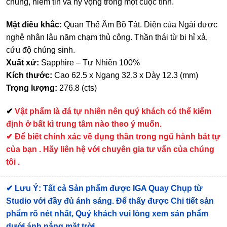
chung, niềm tin và hy vọng trong một cuộc tình.
Mặt điêu khắc:
Quan Thế Âm Bồ Tát. Diện của Ngài được
nghệ nhân lâu năm chạm thủ công. Thần thái từ bi hỉ xả,
cứu độ chúng sinh.
Xuất xứ:
Sapphire – Tự Nhiên 100%
Kích thước:
Cao 62.5 x Ngang 32.3 x Dày 12.3 (mm)
Trọng lượng:
276.8 (cts)
✔
Vật phẩm là đá tự nhiên nên quý khách có thể kiểm
định ở bất kì trung tâm nào theo ý muốn.
✔ Để biết chính xác về dụng thần trong ngũ hành bát tự
của bạn . Hãy liên hệ với chuyên gia tư vấn của chúng
tôi .
✔
Lưu Ý: Tất cả Sản phẩm được IGA Quay Chụp từ
Studio với đầy đủ ánh sáng. Để thấy được Chi tiết sản
phẩm rõ nét nhất, Quý khách vui lòng xem sản phẩm
dưới ánh nắng mặt trời.