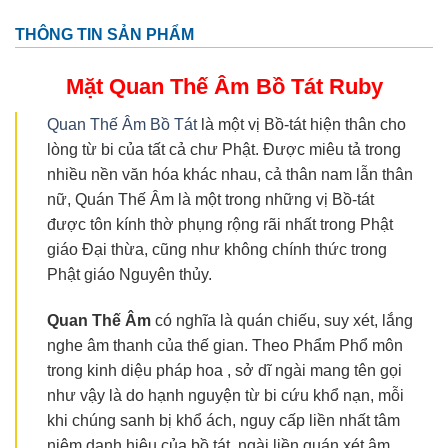
THÔNG TIN SẢN PHẨM
Mặt Quan Thế Âm Bồ Tát
Ruby
Quan Thế Âm Bồ Tát
là một vị Bồ-tát hiện thân cho
lòng từ bi của tất cả chư Phật. Được miêu tả trong
nhiều nền văn hóa khác nhau, cả thân nam lẫn thân
nữ, Quán Thế Âm là một trong những vị Bồ-tát
được tôn kính thờ phụng rộng rãi nhất trong Phật
giáo Đại thừa, cũng như không chính thức trong
Phật giáo Nguyên thủy.
Quan Thế
Âm
có nghĩa là quán chiếu, suy xét, lắng
nghe âm thanh của thế gian. Theo Phẩm Phổ môn
trong kinh diệu pháp hoa , sở dĩ ngài mang tên gọi
như vậy là do hạnh nguyện từ bi cứu khổ nạn, mỗi
khi chúng sanh bị khổ ách, nguy cấp liền nhất tâm
niệm danh hiệu của bồ tát, ngài liền quán xét âm