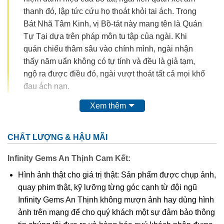
thanh đó, lập tức cứu họ thoát khỏi tai ách. Trong
Bát Nhã Tâm Kinh, vị Bồ-tát này mang tên là Quán
Tự Tại dựa trên pháp môn tu tập của ngài. Khi
quán chiếu thâm sâu vào chính mình, ngài nhận
thấy năm uẩn không có tự tính và đều là giả tạm,
ngộ ra được điều đó, ngài vượt thoát tất cả mọi khổ
đau ách nạn.
Xem thêm
CHẤT LƯỢNG & HẬU MÃI
Infinity Gems An Thịnh Cam Kết:
Hình ảnh thật cho giá trị thật: Sản phẩm được chụp ảnh,
quay phim thật, kỹ lưỡng từng góc cạnh từ đội ngũ
Infinity Gems An Thịnh không mượn ảnh hay dùng hình
ảnh trên mạng để cho quý khách một sự đảm bảo thông