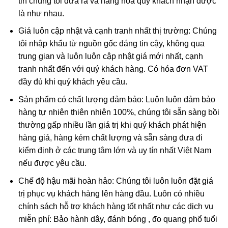
tin chúng tôi đưa ra và hàng hóa quý khách nhận được
Quan Thế Âm Bồ Tát
là như nhau.
Giá luôn cập nhật và cạnh tranh nhất thị trường: Chúng
Quan Thế Âm Bồ Tát
được nhắc đến trong kinh phật là
tôi nhập khẩu từ nguồn gốc đáng tin cậy, không qua
người có thần lực nhất, chỉ đứng sau Phật Tổ. Quan Thế
trung gian và luôn luôn cập nhật giá mới nhất, cạnh
Âm Bồ Tát luôn đi khắp thế gian, phổ độ tất thảy chúng
tranh nhất đến với quý khách hàng. Có hóa đơn VAT
sinh thoát khỏi khổ nạn bi ai.
đầy đủ khi quý khách yêu cầu.
Trong phong thủy, mang bên mình Mặt dây Phật Bà Quan
Sản phẩm có chất lượng đảm bảo: Luôn luôn đảm bảo
Âm Ngọc Jade có công dụng:
hàng tự nhiên thiên nhiên 100%, chúng tôi sẵn sàng bồi
thường gấp nhiều lần giá trị khi quý khách phát hiện
Hình tượng Quan Thế Âm Bồ Tát là biểu tượng của
hàng giả, hàng kém chất lượng và sẵn sàng đưa đi
điểm lành, lòng từ bi bác ái, hóa giải hung khí cho gia
kiểm định ở các trung tâm lớn và uy tín nhất Việt Nam
chủ.
nếu được yêu cầu.
Là lá bùa cầu bình an, may mắn, cầu chúc vạn sự như
Chế độ hậu mãi hoàn hảo: Chúng tôi luôn luôn đặt giá
ý.
trị phục vụ khách hàng lên hàng đầu. Luôn có nhiều
Tránh bị kẻ tiểu nhân hãm hại; tránh sự rủi ro, bất hạnh
chính sách hỗ trợ khách hàng tốt nhất như các dịch vụ
xảy ra.
miễn phí: Bảo hành dây, đánh bóng , đo quang phổ tuổi