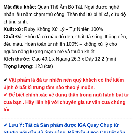
Mặt điêu khắc:
Quan Thế Âm Bồ Tát. Ngài được nghệ
nhân lâu năm chạm thủ công. Thần thái từ bi hỉ xả, cứu độ
chúng sinh.
Xuất xứ:
Ruby Không Xử Lý – Tự Nhiên 100%
Chất Đá:
Phôi đá có màu đỏ đẹp, chất đá sống, thông đèn,
đều màu. Hoàn toàn tự nhiên 100% – không xử lý cho
nguồn năng lượng mạnh mẽ và thuần khiết.
Kích thước:
Cao 49.1 x Ngang 26.3 x Dày 12.2 (mm)
Trọng lượng:
123 (cts)
✔
Vật phẩm là đá tự nhiên nên quý khách có thể kiểm
định ở bất kì trung tâm nào theo ý muốn.
✔ Để biết chính xác về dụng thần trong ngũ hành bát tự
của bạn . Hãy liên hệ với chuyên gia tư vấn của chúng
tôi .
✔
Lưu Ý: Tất cả Sản phẩm được IGA Quay Chụp từ
Studio với đầy đủ ánh sáng. Để thấy được Chi tiết sản