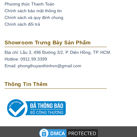
Phương thức Thanh Toán
Ruby được xử lý nhiệt (Ruby nung):
Đá sau khi khai
Chính sách bảo mật thông tin
thác được nung để đốt cháy tạp chất và tăng độ sáng
Chính sách và quy định chung
bóng.
Chính sách đổi trả
Đá ruby phủ thủy tinh:
Đá ruby sau khi khai thác đem về
nung chung với thủy tinh và kim loại tạo màu để thủy
Showroom Trưng Bày Sản Phẩm
tinh len vào các khe nứt giúp tăng độ bóng và màu sắc
Địa chỉ: Lầu 3, 496 Đường 3/2, P. Diên Hồng, TP. HCM.
của đá.
Hotline: 0911.99.3399
Ruby nhuộm:
đá ruby được khai thác tự nhiên không
Email: phongthuyanthinhvn@gmail.com
đạt chất lượng được xử lý màu sắc bằng phương pháp
nhuộm.
Thông Tin Thêm
Ruby nhân tạo:
Ruby được tạo ra từ phòng thí nghiệm,
mô phỏng quá trình hình thành trong tự nhiên.
Ruby giả:
là loại được chế tác từ nhựa, thủy tinh và các
loại đá tổng hợp không có giá trị.