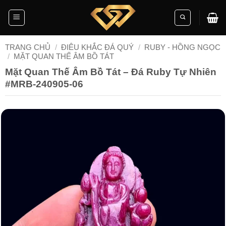
Skip
to
content
TRANG CHỦ
/
ĐIÊU KHẮC ĐÁ QUÝ
/
RUBY - HỒNG NGỌC
/
MẶT QUAN THẾ ÂM BỒ TÁT
Mặt Quan Thế Âm Bồ Tát – Đá Ruby Tự Nhiên
#MRB-240905-06