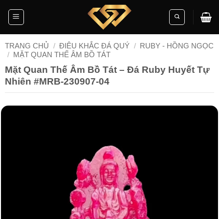
Skip
to
content
TRANG CHỦ
/
ĐIÊU KHẮC ĐÁ QUÝ
/
RUBY - HỒNG NGỌC
/
MẶT QUAN THẾ ÂM BỒ TÁT
Mặt Quan Thế Âm Bồ Tát – Đá Ruby Huyết Tự
Nhiên #MRB-230907-04