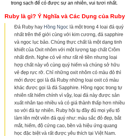
trong sạch để có được sự an nhiên, vui tươi nhất.
Ruby là gì? Ý Nghĩa và Các Dụng của Ruby
Đá Ruby hay
Hồng Ngọc
là một trong 4 loại đá quý
nhất trên thế giới cùng với kim cương, đá sapphire
và ngọc lục bảo. Chúng thực chất là một dạng tinh
khiết của Oxit nhôm với một lượng tạp chất Crôm
nhất định. Nghe có vẻ như rất rẻ tiền nhưng loại
hợp chất này vô cùng quý hiếm và chúng sở hữu
vẻ đẹp rực rỡ. Chỉ những oxit nhôm có màu đỏ thì
mới được gọi là đá Ruby những loại oxit có màu
khác được gọi là đá Sapphire. Hồng ngọc trong tự
nhiên rất hiếm chính vì vậy, loại đá này được sản
xuất nhân tạo nhiều và có giá thành thấp hơn nhiều
so với đá tự nhiên. Ruby hội tụ đầy đủ mọi yếu tố
làm lên một viên đá quý như: màu sắc đỏ đẹp, bắt
mắt, hiếm, độ cứng cao, bền và hiệu ứng quang
học đặc biệt và rất được yêu thích tại Việt Nam.