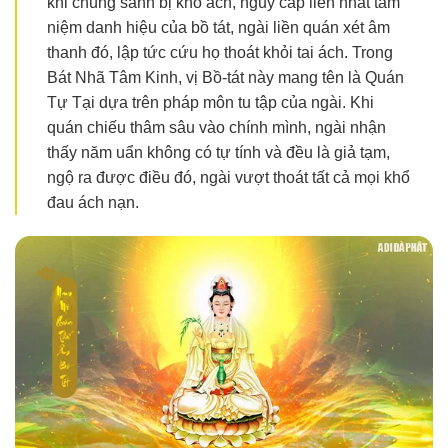
khi chúng sanh bị khổ ách, nguy cấp liền nhất tâm
niệm danh hiệu của bồ tát, ngài liền quán xét âm
thanh đó, lập tức cứu họ thoát khỏi tai ách. Trong
Bát Nhã Tâm Kinh, vị Bồ-tát này mang tên là Quán
Tự Tại dựa trên pháp môn tu tập của ngài. Khi
quán chiếu thâm sâu vào chính mình, ngài nhận
thấy năm uẩn không có tự tính và đều là giả tạm,
ngộ ra được điều đó, ngài vượt thoát tất cả mọi khổ
đau ách nạn.