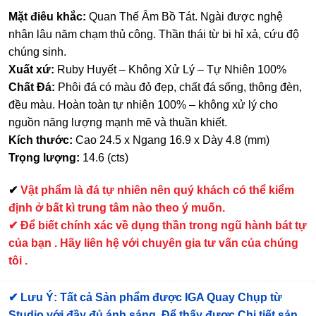
Mặt điêu khắc:
Quan Thế Âm Bồ Tát. Ngài được nghệ
nhân lâu năm chạm thủ công. Thần thái từ bi hỉ xả, cứu độ
chúng sinh.
Xuất xứ:
Ruby Huyết – Không Xử Lý – Tự Nhiên 100%
Chất Đá:
Phôi đá có màu đỏ đẹp, chất đá sống, thông đèn,
đều màu. Hoàn toàn tự nhiên 100% – không xử lý cho
nguồn năng lượng mạnh mẽ và thuần khiết.
Kích thước:
Cao 24.5 x Ngang 16.9 x Dày 4.8 (mm)
Trọng lượng:
14.6 (cts)
✔
Vật phẩm là đá tự nhiên nên quý khách có thể kiểm
định ở bất kì trung tâm nào theo ý muốn.
✔ Để biết chính xác về dụng thần trong ngũ hành bát tự
của bạn . Hãy liên hệ với chuyên gia tư vấn của chúng
tôi .
✔
Lưu Ý: Tất cả Sản phẩm được IGA Quay Chụp từ
Studio với đầy đủ ánh sáng. Để thấy được Chi tiết sản