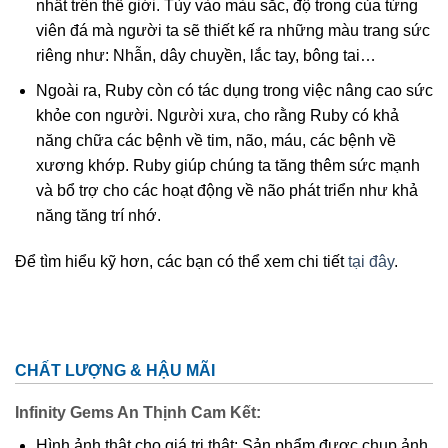
nhất trên thế giới. Tùy vào màu sắc, độ trong của từng
viên đá mà người ta sẽ thiết kế ra những màu trang sức
riêng như: Nhẫn, dây chuyền, lắc tay, bông tai…
Ngoài ra, Ruby còn có tác dụng trong việc nâng cao sức
khỏe con người. Người xưa, cho rằng Ruby có khả
năng chữa các bệnh về tim, não, máu, các bệnh về
xương khớp. Ruby giúp chúng ta tăng thêm sức mạnh
và bổ trợ cho các hoạt động về não phát triển như khả
năng tăng trí nhớ.
Để tìm hiểu kỹ hơn, các bạn có thể xem chi tiết
tại đây
.
CHẤT LƯỢNG & HẬU MÃI
Infinity Gems An Thịnh Cam Kết:
Hình ảnh thật cho giá trị thật: Sản phẩm được chụp ảnh,